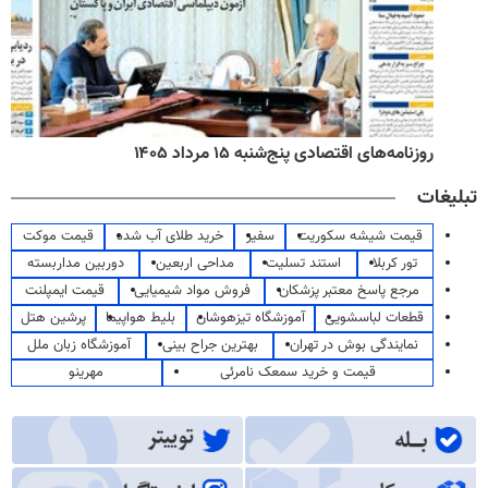
روزنامه‌های اقتصادی پنج‌شنبه ۱۵ مرداد ۱۴۰۵
تبلیغات
قیمت شیشه سکوریت
سفیر
خرید طلای آب شده
قیمت موکت
تور کربلا
استند تسلیت
مداحی اربعین
دوربین مداربسته
مرجع پاسخ معتبر پزشکان
فروش مواد شیمیایی
قیمت ایمپلنت
قطعات لباسشویی
آموزشگاه تیزهوشان
بلیط هواپیما
پرشین هتل
نمایندگی بوش در تهران
بهترین جراح بینی
آموزشگاه زبان ملل
قیمت و خرید سمعک نامرئی
مهرینو