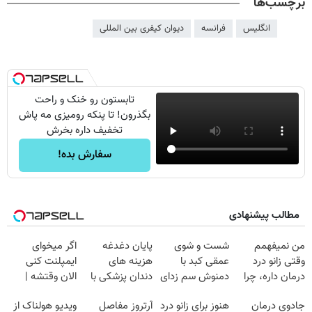
برچسب‌ها
انگلیس
فرانسه
دیوان کیفری بین المللی
تابستون رو خنک و راحت
بگذرون! تا پنکه رومیزی مه پاش
تخفیف داره بخرش
سفارش بده!
مطالب پیشنهادی
من نمیفهمم
شست و شوی
پایان دغدغه
اگر میخوای
وقتی زانو درد
عمقی کبد با
هزینه های
ایمپلنت کنی
درمان داره، چرا
دمنوش سم زدای
دندان پزشکی با
الان وقتشه |
دردش رو داری
گیاهی
پک سفید کننده
فقط با ۲۵
جادوی درمان
هنوز برای زانو درد
آرتروز مفاصل
ویدیو هولناک از
تحمل میکنی؟❗
خانگی
میلیون تومان!!!