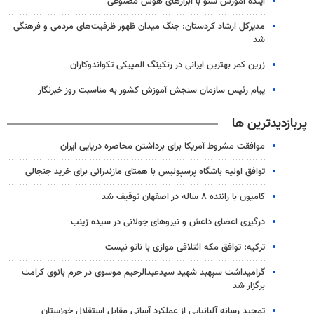
آینده آموزش سئو با ابزارهای هوش مصنوعی
مدیرکل ارشاد کردستان: جنگ میدان ظهور ظرفیت‌های مردمی و فرهنگی
شد
زرین کمر بهترین ایرانی در رنکینگ المپیکی تکواندوکاران
پیام رئیس سازمان سنجش آموزش کشور به مناسبت روز خبرنگار
پربازدیدترین ها
موافقت مشروط آمریکا برای برداشتن محاصره دریایی ایران
توافق اولیه باشگاه پرسپولیس با همتای مازندرانی برای خرید جنجالی
کامیون با راننده ۸ ساله در اصفهان توقیف شد
درگیری اعضای داعش و نیروهای جولانی در سیده زینب
ترکیه: توافق مکه ائتلافی موازی با ناتو نیست
گرامیداشت سپهبد شهید سیدعبدالرحیم موسوی در حرم بانوی کرامت
برگزار شد
تمجید رسانه آلبانیایی از عملکرد آسانی مقابل استقلال خوزستان