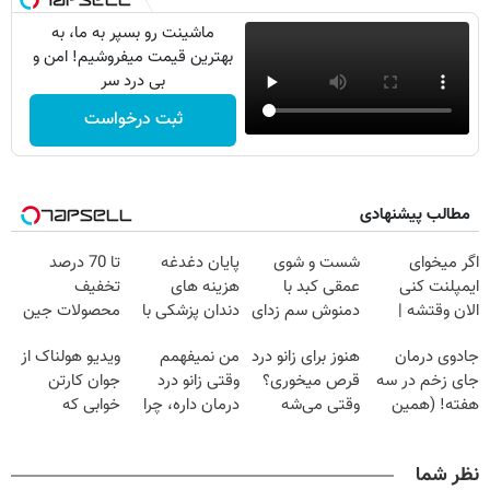
ماشینت رو بسپر به ما، به
بهترین قیمت میفروشیم! امن و
بی درد سر
ثبت درخواست
مطالب پیشنهادی
اگر میخوای
شست و شوی
پایان دغدغه
تا 70 درصد
ایمپلنت کنی
عمقی کبد با
هزینه های
تخفیف
الان وقتشه |
دمنوش سم زدای
دندان پزشکی با
محصولات جین
فقط با ۲۵
گیاهی
پک سفید کننده
وست + خرید در
جادوی درمان
هنوز برای زانو درد
من نمیفهمم
ویدیو هولناک از
میلیون تومان!!!
خانگی
4 قسط
جای زخم در سه
قرص میخوری؟
وقتی زانو درد
جوان کارتن
هفته! (همین
وقتی می‌شه
درمان داره، چرا
خوابی که
حالا رایگان
بدون عمل
دردش رو داری
میلیاردر شد.
صحبت کنید)
درمانش کرد؟؟؟؟
تحمل میکنی؟❗
آموزش رایگان
نظر شما