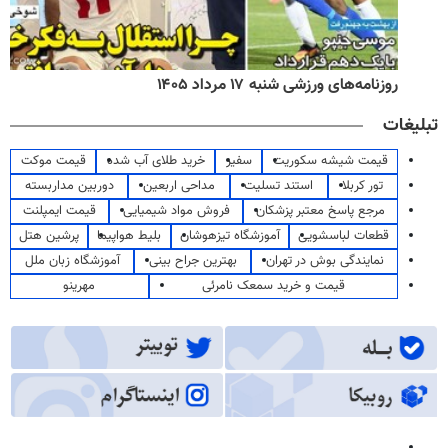
روزنامه‌های ورزشی شنبه ۱۷ مرداد ۱۴۰۵
تبلیغات
قیمت شیشه سکوریت
سفیر
خرید طلای آب شده
قیمت موکت
تور کربلا
استند تسلیت
مداحی اربعین
دوربین مداربسته
مرجع پاسخ معتبر پزشکان
فروش مواد شیمیایی
قیمت ایمپلنت
قطعات لباسشویی
آموزشگاه تیزهوشان
بلیط هواپیما
پرشین هتل
نمایندگی بوش در تهران
بهترین جراح بینی
آموزشگاه زبان ملل
قیمت و خرید سمعک نامرئی
مهرینو