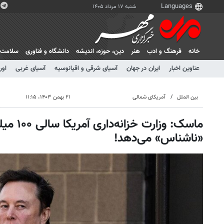
شنبه ۱۷ مرداد ۱۴۰۵
خانه
فرهنگ و ادب
هنر
دين، حوزه، انديشه
دانشگاه و فناوری
سلامت
عناوین اخبار
ایران در جهان
آسیای شرقی و اقیانوسیه
آسیای غربی
اور
بین الملل
آمریکای شمالی
۲۱ بهمن ۱۴۰۳، ۱۱:۱۵
ماسک: وزارت 
«ناشناس» می‌دهد!