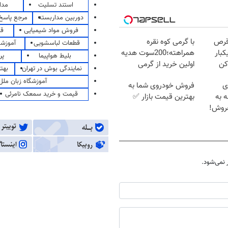
استند تسلیت
مدا
دوربین مداربسته
مرجع پاسخ 
فروش مواد شیمیایی
قی
قرص
با گرمی کوه نقره
قطعات لباسشویی
آموزشگ
کبار
همراهته؛200سوت هدیه
بلیط هواپیما
پر
کن
اولین خرید از گرمی
نمایندگی بوش در تهران
بهت
آموزشگاه زبان ملل
ای
فروش خودروی شما به
قیمت و خرید سمعک نامرئی
ه به
بهترین قیمت بازار ✅
فروش!
نمی‌شود.