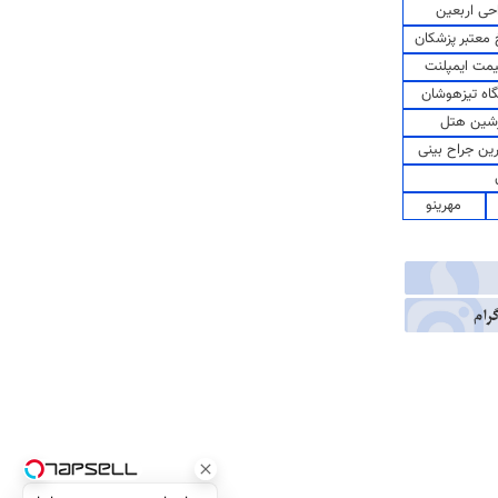
حی اربعین
معتبر پزشکان
مت ایمپلنت
اه تیزهوشان
شین هتل
رین جراح بینی
مهرینو