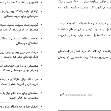
مالک شبکه اجتماعی «ایکس» در این شبکه نوشت: دیروز مطلع شدم که در حال حاضر سالانه بیش از ۱۰۰ میلیارد دلار
کامیون با راننده ۸ ساله در اصفهان توقیف شد
اخت می‌شود. اگر صحت داشته باشد، به
توافق اولیه باشگاه پرسپولیس 
مازندرانی برای خرید جنجالی
ی درباره این داشته باشد که چند درصد
گرامیداشت سپهبد شهید سیدعب
قول بر حدود نیمی از آن اجماع داشتند؛
موسوی در حرم بانوی کرامت برگ
مسئله به شدت نامعقول است وباید به قید فوریت
تمجید رسانه آلبانیایی از عملکر
استقلال خوزستان
افقت کرده‌اند که «به تمام پرداخت‌های
حرکت سرمربی پرسپولیس روی لبه
دیگر بهانه‌ای نخواهد داشت
لی ضروری خواهد بود. همچنین در بخش
موسیقی در ترازوی حق/رهبر شهی
و حرام بودن موسیقی چه گفتن
حزب الله عراق: بازنگری در پاسخ
عربستان و آمریکا مطرح است
استقلال برای سه جام نیاز به 
بختیاری‌زاده خالی است
احضار خرازی به دادگاه ویژه رو