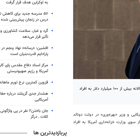
به اوکراین هدف قرار گرفت
۵۷ مدرسه جدید برای کاهش ت
درس در زنجان پیش‌بینی شده
گرد و غبار، سلامت کشاورزی و
تأثیر قرار می‌دهد
افشین: «رسانه» نهاد پنجم در
پارادایم قدرت‌بنیان است
مرکز اسناد دفاع مقدس پای کار
آمریکا و رژیم صهیونیستی
قزوین کمترین نرخ تورم ماهانه ر
وزیر بهره‌وری دولت جدید آمریکا می‌گوید که وزارت خزانه‌داری این کشور سالانه بیش از ۱۰۰ میلیارد دلار به افراد
هشدار جدی گرینلند درباره حف
آمریکایی
جان باختن۲ نفر در پی واژ
کایی و وزیر «بهره‌وری» در دولت دونالد
کلات ـ درگز
ز پرداخت سالانه بیش از ۱۰۰ میلیارد دلار از سوی وزارت خزانه‌داری آمریکا به افراد
پربازدیدترین ها