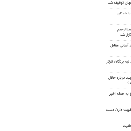
با همتای
دالرحیم
زار شد
د آسانی مقابل
 پرتگاه/ تارتار
د درباره حلال
د؟
 به حمله اخیر
تقویت دارد/ دست
حانیت