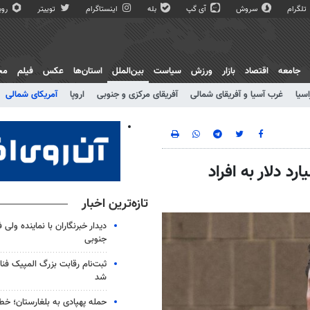
تلگرام
سروش
آی گپ
بله
اینستاگرام
توییتر
روبی
جامعه
اقتصاد
بازار
ورزش
سیاست
بین‌الملل
استان‌ها
عکس
فیلم
مج
اسیا
غرب آسیا و آفریقای شمالی
آفریقای مرکزی و جنوبی
اروپا
آمریکای شمالی
خزانه‌داری آمریکا سالی ۱۰۰ میلیارد دلار به افراد
تازه‌ترین اخبار
دیدار خبرنگاران با نماینده ولی 
جنوبی
شد
حمله پهپادی به بلغارستان؛ خط 