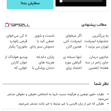
سفارش بده!
مطالب پیشنهادی
به بزرگترین
اگر میخوای
شست و شوی
تا کی می‌خوای
جشنواره ایمپلنت
ایمپلنت کنی
عمقی کبد با
قرص زانودرد
تهران سر بزنید !
همین الان
دمنوش سم زدای
بخوری؟ یکبار
| فقط ۲۵
وقتشه | فقط با
گیاهی
اصولی درمانش
جادوی درمان
تنها نسخه ی
پایان دغدغه
ویدیو هولناک از
میلیون !
۲۵ میلیون
کن
جای زخم در سه
گیاهی مورد
هزینه های
جوان کارتن
تومان!!!
هفته! (همین
اعتماد برای
دندان پزشکی با
خوابی که
حالا رایگان
تصفیه کبد(دارای
پک سفید کننده
میلیاردر شد.
صحبت کنید)
سیب سلامت)
خانگی
آموزش رایگان
نظر شما
نظرات حاوی توهین و هرگونه نسبت ناروا به اشخاص حقیقی و حقوقی منتشر
نمی‌شود.
نظراتی که غیر از زبان فارسی یا غیر مرتبط با خبر باشد منتشر نمی‌شود.