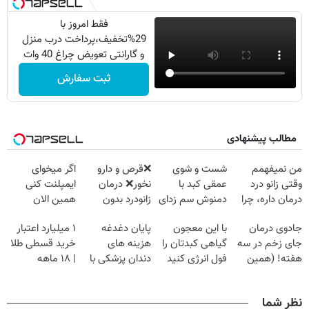
فقط امروز با
29%تخفیف،پرداخت درب منزل
و گارانتی تعویض چراغ 40 وات
بخر
ثبت سفارش
مطالب پیشنهادی
من نمیفهمم
شست و شوی
❌قرص‌ و دارو
اگر میخوای
وقتی زانو درد
عمقی کبد با
نخور❌ درمان
ایمپلنت کنی
درمان داره، چرا
دمنوش سم زدای
زانودرد بدون
همین الان
دردش رو داری
گیاهی
قرص
وقتشه | فقط با
جادوی درمان
با این معجون
پایان دغدغه
۱ میلیارد اعتبار
تحمل میکنی؟❗
۲۵ میلیون
جای زخم در سه
گیاهی کبدتان را
هزینه های
خرید قسطی طلا
تومان!!!
هفته! (همین
فول انرژی کنید
دندان پزشکی با
| ۱۸ ماهه
حالا رایگان
پک سفید کننده
پرداخت کن
صحبت کنید)
خانگی
نظر شما