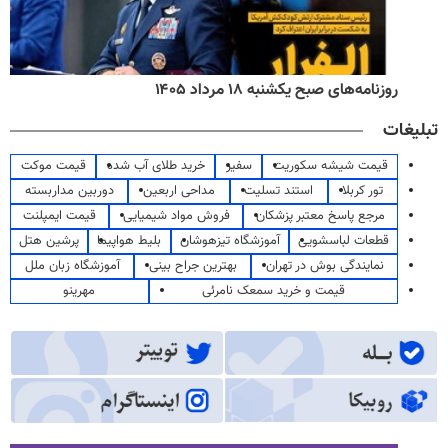
روزنامه‌های صبح یکشنبه ۱۸ مرداد ۱۴۰۵
تبلیغات
قیمت شیشه سکوریت
سفیر
خرید طلای آب شده
قیمت موکت
تور کربلا
استند تسلیت
مداحی اربعین
دوربین مداربسته
مرجع پاسخ معتبر پزشکان
فروش مواد شیمیایی
قیمت ایمپلنت
قطعات لباسشویی
آموزشگاه تیزهوشان
بلیط هواپیما
پرشین هتل
نمایندگی بوش در تهران
بهترین جراح بینی
آموزشگاه زبان ملل
قیمت و خرید سمعک نامرئی
مهرینو