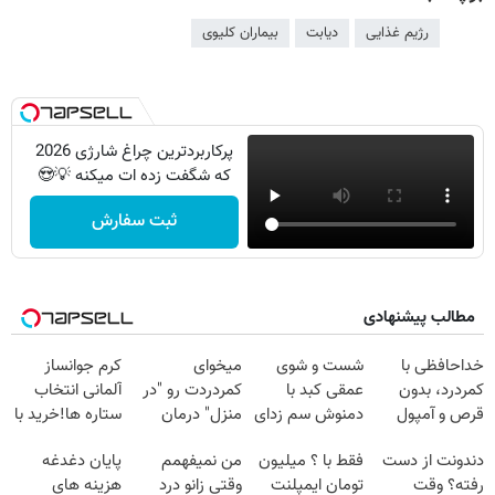
رژیم غذایی
دیابت
بیماران کلیوی
پرکاربردترین چراغ شارژی 2026
که شگفت زده ات میکنه 💡😍
ثبت سفارش
مطالب پیشنهادی
خداحافظی با
شست و شوی
میخوای
کرم جوانساز
کمردرد، بدون
عمقی کبد با
کمردردت رو "در
آلمانی انتخاب
قرص و آمپول
دمنوش سم زدای
منزل" درمان
ستاره ها!خرید با
گیاهی
کنی؟ (◂فیلم +
تخفیف
دندونت از دست
فقط با ؟ میلیون
من نمیفهمم
پایان دغدغه
◂پرسش‌نامه)
رفته؟ وقت
تومان ایمپلنت
وقتی زانو درد
هزینه های