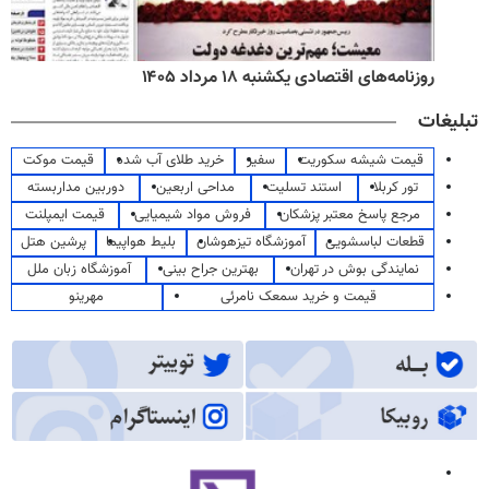
روزنامه‌های اقتصادی یکشنبه ۱۸ مرداد ۱۴۰۵
تبلیغات
قیمت شیشه سکوریت
سفیر
خرید طلای آب شده
قیمت موکت
تور کربلا
استند تسلیت
مداحی اربعین
دوربین مداربسته
مرجع پاسخ معتبر پزشکان
فروش مواد شیمیایی
قیمت ایمپلنت
قطعات لباسشویی
آموزشگاه تیزهوشان
بلیط هواپیما
پرشین هتل
نمایندگی بوش در تهران
بهترین جراح بینی
آموزشگاه زبان ملل
قیمت و خرید سمعک نامرئی
مهرینو