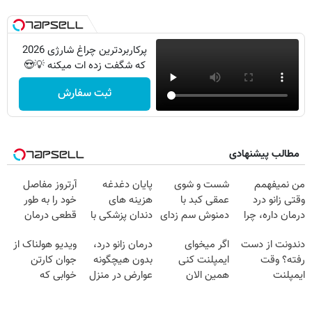
پرکاربردترین چراغ شارژی 2026
که شگفت زده ات میکنه 💡😍
ثبت سفارش
مطالب پیشنهادی
من نمیفهمم
شست و شوی
پایان دغدغه
آرتروز مفاصل
وقتی زانو درد
عمقی کبد با
هزینه های
خود را به طور
درمان داره، چرا
دمنوش سم زدای
دندان پزشکی با
قطعی درمان
دردش رو داری
گیاهی
پک سفید کننده
کنید!
دندونت از دست
اگر میخوای
درمان زانو درد،
ویدیو هولناک از
تحمل میکنی؟❗
خانگی
◗پرسش‌نامه◖
رفته؟ وقت
ایمپلنت کنی
بدون هیچگونه
جوان کارتن
ایمپلنت
همین الان
عوارض در منزل
خوابی که
دیجیتاله
وقتشه | فقط با
(◂پرسش‌نامه)
میلیاردر شد.
۲۵ میلیون
آموزش رایگان