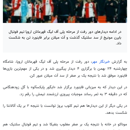
در ادامه دیدارهای دور رفت از مرحله پلی آف لیگ قهرمانان اروپا تیم فوتبال
بایرن مونیخ از سد سلتیک گذشت و آث میلان برابر فاینورد تن به شکست
داد.
به گزارش
خبرنگار مهر
، دور رفت از مرحله پلی
آف
لیگ قهرمانان اروپا، شامگاه
چهارشنبه ۲۴ بهمن با برگزاری ۴ دیدار پیگیری شد و در یکی از مهم‌ترین بازی‌ها
فاینورد
موفق شد با نتیجه یک بر صفر از سد
آث
میلان عبور کن.
در این دیدار که به میزبانی
فاینورد
برگزار شد «ایگور
پایکسآئو
» با گل زودهنگامی
که در دقیقه ۳ به ثمر رساند موجبات پیروزی ارزشمند تیمش را رقم زد.
در یکی دیگر از این دیدارها هم تیم
کلوب
بروژ
توانست با نتیجه ۲ بر یک آتالانتا را
شکست بدهد.
موناکو در خانه با نتیجه یک بر صفر مغلوب
بنفیکا
شد و تیم فوتبال
سلتیک
هم