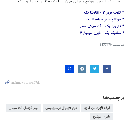
در حالی که از بایرن مونیخ پذیرایی می‌کرد، با نتیجه ۲ بر یک مغلوب شد.
*
کلوب
بروژ
۲ - آتالانتا یک
* موناکو صفر -
بنفیکا
یک
*
فاینورد
یک -
آث
میلان صفر
*
سلتیک
یک - بایرن مونیخ ۲
کد مطلب
6377470
برچسب‌ها
لیگ قهرمانان اروپا
تیم فوتبال پرسپولیس
تیم فوتبال آث میلان
بایرن مونیخ