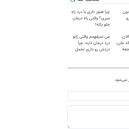
دون
چرا هنوز داری با درد راه
و
میری؟ وقتی راه درمان
جلو پاته!
لان
من نمیفهمم وقتی زانو
کد ملی،
درد درمان داره، چرا
جعه
دردش رو داری تحمل
میکنی؟❗
نمی‌شود.