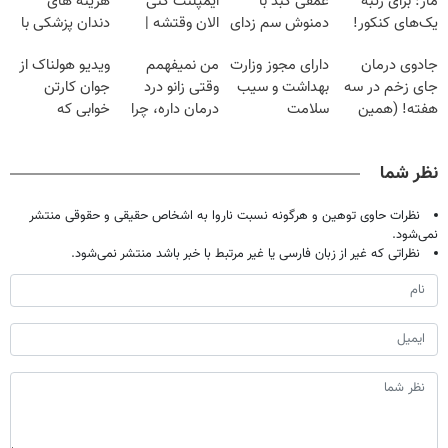
ماز: برای رتبه
عمقی کبد با
ایمپلنت کنی
هزینه های
یک‌های کنکور!
دمنوش سم زدای
الان وقتشه |
دندان پزشکی با
گیاهی
فقط با ۲۵
پک سفید کننده
جادوی درمان
دارای مجوز وزارت
من نمیفهمم
ویدیو هولناک از
میلیون تومان!!!
خانگی
جای زخم در سه
بهداشت و سیب
وقتی زانو درد
جوان کارتن
هفته! (همین
سلامت
درمان داره، چرا
خوابی که
حالا رایگان
دردش رو داری
میلیاردر شد.
صحبت کنید)
تحمل میکنی؟❗
آموزش رایگان
نظر شما
نظرات حاوی توهین و هرگونه نسبت ناروا به اشخاص حقیقی و حقوقی منتشر
نمی‌شود.
نظراتی که غیر از زبان فارسی یا غیر مرتبط با خبر باشد منتشر نمی‌شود.