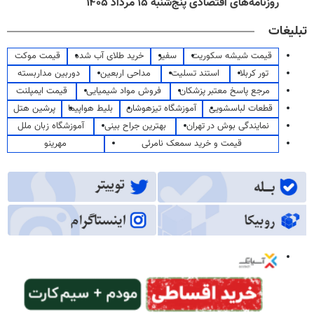
روزنامه‌های اقتصادی پنج‌شنبه ۱۵ مرداد ۱۴۰۵
تبلیغات
قیمت شیشه سکوریت
سفیر
خرید طلای آب شده
قیمت موکت
تور کربلا
استند تسلیت
مداحی اربعین
دوربین مداربسته
مرجع پاسخ معتبر پزشکان
فروش مواد شیمیایی
قیمت ایمپلنت
قطعات لباسشویی
آموزشگاه تیزهوشان
بلیط هواپیما
پرشین هتل
نمایندگی بوش در تهران
بهترین جراح بینی
آموزشگاه زبان ملل
قیمت و خرید سمعک نامرئی
مهرینو