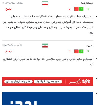
دوستدارشما
۱۴:۲۸ - ۱۴۰۳/۱۱/۲۸
پاسخ
2
5
برادربزرگوارجناب آقای پیرحسینلو باعث افتخاراست که شمارا به عنوان
سرپرست اداره کل آموزش وپرورش استان مرکزی معرفی نموده اند یقینا این
خبر باعث مسرت وخوشحالی دوستان ومعلمان وفرهیختگان استان خواهد
بود
نسرین
۱۰:۴۶ - ۱۴۰۳/۱۱/۲۹
پاسخ
0
3
امیدوارم مدیر خوبی باشن ولی سازمانی که بودجه نداره خیلی ازش انتظاری
نیست