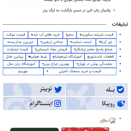
ترکیه: توافق مکه ائتلافی موازی با ناتو نیست
والیبال زنان البرز در مسیر بازگشت به لیگ برتر
تبلیغات
قیمت شیشه سکوریت
سفیر
خرید طلای آب شده
قیمت موکت
تور کربلا
استند تسلیت
مداحی اربعین
دوربین مداربسته
مرجع پاسخ معتبر پزشکان
فروش مواد شیمیایی
قیمت ایمپلنت
قطعات لباسشویی
آموزشگاه تیزهوشان
بلیط هواپیما
پرشین هتل
نمایندگی بوش در تهران
بهترین جراح بینی
آموزشگاه زبان ملل
قیمت و خرید سمعک نامرئی
مهرینو