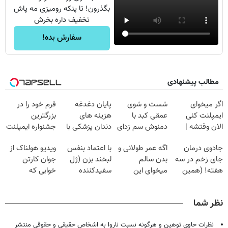
بگذرون! تا پنکه رومیزی مه پاش
تخفیف داره بخرش
سفارش بده!
مطالب پیشنهادی
اگر میخوای
شست و شوی
پایان دغدغه
فرم خود را در
ایمپلنت کنی
عمقی کبد با
هزینه های
بزرگترین
الان وقتشه |
دمنوش سم زدای
دندان پزشکی با
جشنواره ایمپلنت
فقط با ۲۵
گیاهی
پک سفید کننده
تهران پر کنید ! |
جادوی درمان
اگه عمر طولانی و
با اعتماد بنفس
ویدیو هولناک از
میلیون تومان!!!
خانگی
فقط ۲۵ میلیون
جای زخم در سه
بدن سالم
لبخند بزن (ژل
جوان کارتن
هفته! (همین
میخوای این
سفیدکننده
خوابی که
حالا رایگان
نوشیدنی رو با
دندان40%تخفیف)
میلیاردر شد.
صحبت کنید)
تخفیف بخر
آموزش رایگان
نظر شما
نظرات حاوی توهین و هرگونه نسبت ناروا به اشخاص حقیقی و حقوقی منتشر