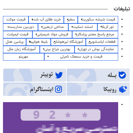
تبلیغات
قیمت شیشه سکوریت
سفیر
خرید طلای آب شده
قیمت موکت
تور کربلا
استند تسلیت
مداحی اربعین
دوربین مداربسته
مرجع پاسخ معتبر پزشکان
فروش مواد شیمیایی
قیمت ایمپلنت
قطعات لباسشویی
آموزشگاه تیزهوشان
بلیط هواپیما
پرشین هتل
نمایندگی بوش در تهران
بهترین جراح بینی
آموزشگاه زبان ملل
قیمت و خرید سمعک نامرئی
مهرینو