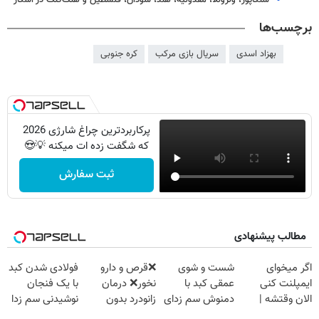
برچسب‌ها
بهزاد اسدی
سریال بازی مرکب
کره جنوبی
پرکاربردترین چراغ شارژی 2026
که شگفت زده ات میکنه 💡😍
ثبت سفارش
مطالب پیشنهادی
اگر میخوای
شست و شوی
❌قرص‌ و دارو
فولادی شدن کبد
ایمپلنت کنی
عمقی کبد با
نخور❌ درمان
با یک فنجان
الان وقتشه |
دمنوش سم زدای
زانودرد بدون
نوشیدنی سم زدا
فقط با ۲۵
گیاهی
قرص