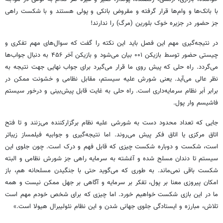
با بانک‌ها و وام‌ها قرار گرفته و مقروض بانکی و پولی هستند و با شکست راهی
جز حضور در جزیره خوک بلورین (مرگ) را ندارند!
در نتیجه‌گیری مهم این فصل باید این نکته را گفت که سوال‌های مهم تفکری و
چیستی حضور توسط بازیکن ۰۰۱ بیان می‌شود و بازیکن آخر ۴۵۶ به دنبال جواب‌ها
می‌گردد. راه
حلی
که پیش روی ما قرار می‌گیرد برای جواب نهایی جهت نتیجه به
نظر عالی می‌آید. یعنی شورش علیه سیستم، مقابل نظامی و خشونت ممکن در
برابر اَبر نظام سرمایه‌داری است. راه
حلی
به غایت قابل پیش‌بینی و درخور سیستم
فاشیسم
وار
پول.
جایی که تعداد محدود دست به شورشی علیه نظام برگزارکننده می‌زنند و تا فتح
اتاق مرکزی یا اتاق فکر پیش می‌روند. اما نتیجه‌گیری و جوابیه فیلمساز زیباتر
است، شکست و دوباره شکست چیزی که قابل فهم و درک است. چون جلوی این
سیستم تا دندان مسلح شده و آغشته به سرمایه راهی جز شورش نظامی و البته
شکست باقی نمی‌ماند. به طوری که می‌گوید حتی با جنگیدن مسلحانه هم، باز
امکان پیروزی معنا بر پول، تفکر بر سرمایه و آگاهی بر جهل ممکن نیست و همه
ما در این بازی شکست خواهیم خورد. اما چیزی که برای شخص خودم مهم است
تلاش، مبارزه و ایستادگی جلوی جهانی شدن و این نظام
نئولیبرال
هیولا است.»