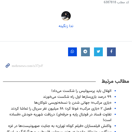
کد مطلب
6387818
ندا زنگینه
مطالب مرتبط
الهلال باید پرسپولیس را شکست می‌داد!
۹۹ درصد بازی‌سازها اول راه شکست می‌خورند
«بازی مرکب»؛ جهانی شدن با نسخه‌نویسی نئوکان‌ها
فصل ۲ «بازی مرکب» غوغا کرد؛ ۶۸ میلیون نفر سریال را تماشا کردند
تفاوت فساد در فوتبال پایه و حرفه‌ای/ دریافت شهریه خودش «فساد»
است!
واکنش فیلمسازان «فیلم‌ کوتاه تهران» به جنایت صهیونیست‌ها در غزه
سنگاپور، ونزوئلا، مقدونیه، هند، سودان، فلسطین و هنگ‌کنگ در اسکار