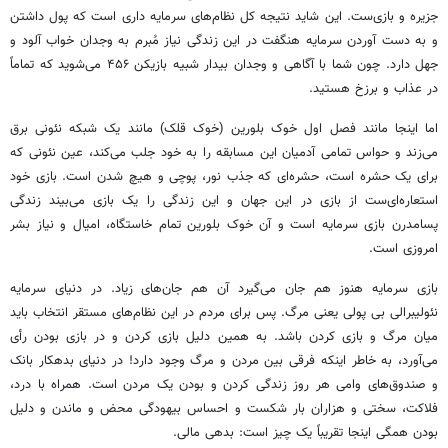
جزیره و بازی‌ست. این شاید نتیجه کل نظام‌های سرمایه داری است که پول داشتن
و به دست آوردن سرمایه هنگفت در این زندگی نیاز مُبرم به وجدان خواب آلود و
جهل دارد. چون شما با آگاهی و وجدان بیدار شبیه بازیکن ۴۵۶ می‌شوید که تماماً
در عذاب و برزخ هستید.
اما اینجا مانند فصل اول خوک بلورین (خوک قلک) مانند یک شبکه نئونی برق
می‌زند و حواس تمامی آدمیان این مسابقه را به خود جلب می‌کند، عین نئونی که
برای یک حشره است، حشره‌ای که جذب نور، پوچی و هیچ شدن است. بازی خود
استعاره‌ای‌ست از بازی در این جهان و این زندگی را یک بازی می‌بیند زندگی
پسامدرن
بازی سرمایه است و آن خوک بلورین تمام خاستگاه، امیال و نیاز بشر
امروزی است.
بازی سرمایه هنوز هم جان می‌گیرد آن هم جان‌های زیاد. در دنیای سرمایه
نئولیبرالی
بی پولی یعنی مرگ. پس برای مردم در این نظام‌های مستقر انتخاب باید
میان مرگ و بازی کردن باشد. به همین دلیل بازی کردن و در بازی بودن
رأی
می‌آورد، به خاطر اینکه فرقی بین مردن و مرگ وجود دارد! در دنیای بدهکار بانک
و صندوق‌های وامی هر روز زندگی کردن و بودن یک مردن است. همراه با درد،
فلاکت، سختی و هزاران بار شکست و احساس بیهودگی محض و ماندن و دلیل
بودن همگی اینجا تقریباً یک چیز است: بدهی مالی.