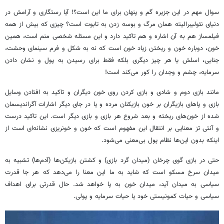
سوال مهم در این جزیره گم و پنهان برای ما این است؟! آیا رستگاری و آرامش در
دنیای
نئولیبرالیته
همان مرگ و بوسه زدن به تابوت است؟ چیزی که بیش از همه
فیلمساز هم به آن اشاره و هم تاکید دارد و این مسئله شخصی منم است، همین
خون، دوباره خون و ریختن زیاد خون است که نه به شکل و فرم سینمای وحشت،
جنایی،
اسلش
یا هر چیز دیگری بلکه فقط برای رسیدن به پول و نشان دادن
سرمایه، چشم و وجدان را کور می‌کند است!
مانند بازی دوم و شادی و بازی کردن روی خون دیگران و تاکید به افتادن وسایل
بازی و پاهای بازیگران بر خون بازیکنان مرده و یا در جای دیگر اشارات
آگراندیسمان
شده از خون‌های ریخته و بعد شروع هر بازی و بازی دیگر است. این تاکید درست
و
آنتی
تز معنایی بر انتقال این مفهوم است که خون و خونریزی نشانه‌ای است از
اینکه بدون این‌ها نظام پول بی‌معنی می‌شود.
حتی در بازی گوی چرخان (میدان گرد بازی) و کشتن بازیکن‌ها (آدم‌ها) تشبیه به
میدان سرخ مسکو است که شاید به ما این معنا را می‌دهد که هر جا قدرت
سیاسی به میدان آید، میدان خون به پا خواهد شد. حال قدرتی برای اهداف
سیاسی و حیات کمونیستی خود یا حیات سرمایه و پولی.