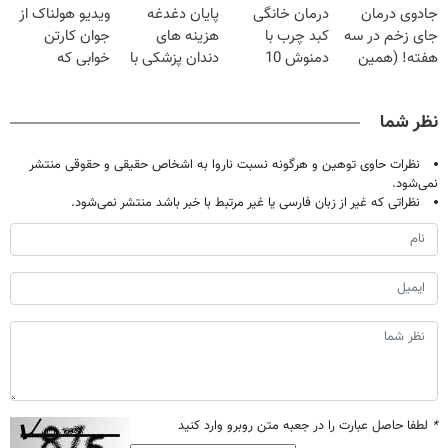
جادوی درمان
درمان خانگی
پایان دغدغه
ویدیو هولناک از
میلیون تومان!!!
جای زخم در سه
کبد چرب با
هزینه های
جوان کارتن
هفته! (همین
دمنوش 10
دندان پزشکی با
خوابی که
حالا رایگان
گیاه+55%
پک سفید کننده
میلیاردر شد.
صحبت کنید)
تخفیف
خانگی
آموزش رایگان
نظر شما
نظرات حاوی توهین و هرگونه نسبت ناروا به اشخاص حقیقی و حقوقی منتشر
نمی‌شود.
نظراتی که غیر از زبان فارسی یا غیر مرتبط با خبر باشد منتشر نمی‌شود.
*
لطفا حاصل عبارت را در جعبه متن روبرو وارد کنید