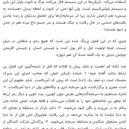
استفاده می‌کند. بازیکن‌ها در این سیستم فکر می‌کنند مرگ و تابوت پایان این بازی
و سیستم
نئولیبرالیسم
است، ولی آنها حتی در تابوت و لحظه تبدیل «
هستنده
به
نیستی» هم آرامش ندارند زیرا اَبر سرمایه‌دارها برای اعضای بدنشان و زنده ماندن
بافت‌های اساسی در حال رقابت و جنگ هستند و سر جسم داغ مرده هم در جدل
و دعوا هستند!
چیزی که در این فصل پررنگ شده این است که هیچ رحم و شفقتی در میان
نیست، اینجا اولویت اول و آخر پول است و چیستی انسان و چیستی آفرینش
جوابش تبدیل به یک کلمه شده! آن هم «پول».
چند نکته کم اهمیت و شاید پیش پا افتاده که قبل از نتیجه‌گیری این فصل بی
ارتباط نباشد گفته شود؛ ۱- شماره بازیکن اصلی که صاحب اجرای این سیرک
مضحک است دو صفر یک (۰۰۱) است که پیش کد آمریکاست. شاید مفهوم آن این
است مجری و برگزارکننده بازی سرمایه داری و بنگاه‌های پول در دنیا آمریکاست. ۲-
اشاره مستقیم به
سرمایه‌گذارهایی
هرمی چون کویین، بیت کوین و دیگر رمز ارزها
که چطور زیر شاخه‌های خود را به فلاکت می‌رسانند و فقط نفرات اصلی شاخه جان
سالم به در می‌برند و باقی نابود می‌شوند. ۳- دختر باردار در مسابقه و بچه‌ای که
به دنیا نیامده به ما بشارت می‌دهد در این رقابت
نئولیبرال
حتی قبل از به دنیا
آمدن مشغول جنگیدن و مسابقه سرمایه می‌شوید. ۴- پراکندگی شرکت کنندگان از
خواننده، بازاری، ارتشی، رقصنده، پولدار، فقیر و غیره هر کدام به نوعی در مواجه