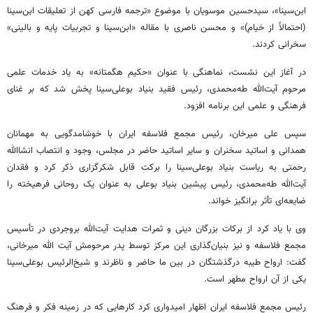
ابن‌سینا»، سیدحسین موسویان با موضوع «ترجمه فارسی کهن از تعلیقات ابن‌سینا
(احتمالاً از خیام)» و محسن ناصری با مقاله «ابن‌سینا و تجربیات پایه و بالینی»
سخرانی کردند.
در آغاز این نشست، نماهنگی با عنوان «حکیم هگمتانه» به یاد خدمات علمی
مرحوم آیت‌الله طه‌محمدی، رئیس فقید بنیاد بوعلی‌سینا پخش شد که بر غنای
فرهنگی و علمی این برنامه افزود.
سپس علی میرخان، رئیس مجمع فلاسفه ایران با خوشامدگویی به مهمانان
همدانی و اساتید سخنران و سایر اساتید حاضر در مجلس، وجود و انتصاب انشاالله
رحمتی به ریاست بنیاد بوعلی‌سینا را برکت قابل شکرگزاری ذکر کرد و فقدان
آیت‌الله طه‌محمدی، رئیس پیشین بنیاد بوعلی به عنوان یک روحانی فرهیخته را
ضایعه‌ای تأثر برانگیز خواند.
وی با یاد کرد از برکات بزرگان دینی و ثمرات هدایت آیت‌الله بروجردی در تأسیس
مجمع فلاسفه و نیز بنیان‌گذاری این مرکز توسط پدر مرحومش آیت الله میرخانی،
گفت: ارواح طیبه درگذشتگان در بین ما حاضر و ناظرند و شیخ‌الرئیس بوعلی‌سینا
یکی از آن ارواح مطهر است.
رئیس مجمع فلاسفه ایران اظهار امیدواری کرد کارهایی که در زمینه فکر و فرهنگ