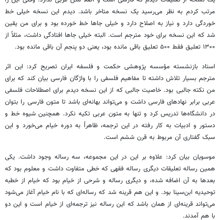
یک نسخه از تعلیقات دیدم که فارسی است و اصلاً متن عربی ندارد. وقتی این را
مرتب کردم به نظر می‌رسید یک نسخه متاخر باشد. دیدم این نسخه خیلی خط
خوردگی دارد و نیاز به اصلاح دارد و خیلی جاها خط خورده بود و برای من یقین
شد که این نسخه برای خود مترجم است. البته خیلی جاها افتادگی داشت، مثلاً از
۱۳۰۰ تعلیق فقط ۵۰۰ تعلیق باقی مانده بود، یعنی دو پنجم آن باقی مانده بود.
استاد بازنشسته مؤسسه پژوهشی حکمت و فلسفه ایران تصریح کرد: این اثر
مترجم بسیار تلاش داشته تا مفاهیم فلسفی را با واژگان فارسی بیان کند که برای
من نکته جالبی بود. خاصیت جالبی که از این نسخه دیدم برای اصطلاحات فلسفی
عربی برابر نهادهای فارسی داشت و می‌تواند بهانه‌ای باشد تا متون فارسی را بتوان
در دانشگاه‌ها تدریس کرد و تنها به متون عربی تکیه نکرد. همچنین شیوه خط و
دستور و ادبیات به کار رفته در این ترجمه، ظاهراً به دوره خیام می‌خورد و این
سبک گفتاری آن مربوط به قرن ششم است.
موسویان بیان کرد: علاوه بر این در این مجموعه، سه رساله وجود داشت. یکی
همین رساله تعلیقات دیگری رساله فقهی که خطی متفاوت داشت و معلوم بود که
بعدها به آن اضافه شده، و دیگری رساله و شرحی از خیام بود که خیام از خطبه
توحیدیه ابن‌سینا بود. و این هم قرینه شد که رساله‌ای که با نام خیام آغاز می‌شود
می‌تواند قرینه‌ای از همان باشد که این رساله نیز ترجمه‌ای از خیام است و این دو
با هم آمدند.