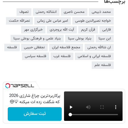
برچسب‌ها
محمد ذبیحی
محسن ناصری
انشالله رحمتی
تصوف
خواجه نصیرالدین طوسی
امیر عباس علی زمانی
نصرالله حکمت
فارابی
قرآن کریم
آیت الله بروجردی
خبرگزاری مهر
ابن سینا
بنیاد بوعلی سینا
بنیاد علمی و فرهنگی بوعلی سینا
ان شاالله رحمتی
مجمع فلاسفه ایران
نجفقلی حبیبی
فلسفه
فلسفه ایرانی و اسلامی
فلسفه غرب
فلسفه سیاسی
فلسفه علم
پرکاربردترین چراغ شارژی 2026
که شگفت زده ات میکنه 💡😍
ثبت سفارش