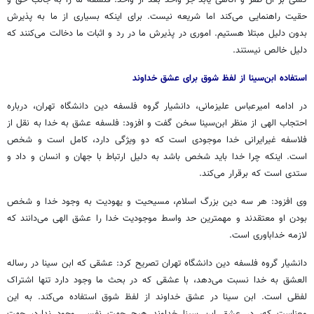
کسی بر آن ظفر و آگاهی یابد جز واحد بعد از واحد. فلسفه ما را به جانب حق و
حقیت راهنمایی می‌کند اما شریعه نیست. برای اینکه بسیاری از ما به پذیرش
بدون دلیل مبتلا هستیم. اموری در پذیرش ما در رد و اثبات ما دخالت می‌کنند که
دلیل خالص نیستند.
استفاده ابن‌سینا از لفظ شوق برای عشق خداوند
در ادامه امیرعباس علیزمانی، دانشیار گروه فلسفه دین دانشگاه تهران، درباره
احتجاب الهی از منظر ابن‌سینا سخن گفت و افزود: فلسفه عشق به خدا به نقل از
فلاسفه غیرایرانی خدا موجودی است که دو ویژگی دارد، کامل است و شخص
است. اینکه چرا خدا باید شخص باشد به دلیل ارتباط با جهان و انسان و داد و
ستدی است که برقرار می‌کند.
وی افزود: هر سه دین بزرگ اسلام، مسیحیت و یهودیت به وجود خدا و شخص
بودن او معتقدند و مهمترین حد واسط موجودیت خدا را عشق الهی می‌دانند که
لازمه خداباوری است.
دانشیار گروه فلسفه دین دانشگاه تهران تصریح کرد: عشقی که ابن سینا در رساله
العشق به خدا نسبت می‌دهد، با عشقی که در بحث ما وجود دارد تنها اشتراک
لفظی است. ابن سینا در عشق خداوند از لفظ شوق استفاده می‌کند. به این