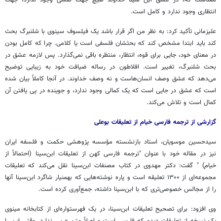
معناست که، در عشق ابن سینا خداوند هیچ جهت نفسی وجود ندارد، جهت
انتظاری وجود ندارد و کامل است.
علیزمانی تأکید کرد: به نظر من اگر قرار باشد یک فیلسوف سینوی با شلنبرگ بحث
کند باید ابتدا مشخص کند که بحثشان فلسفی است یا کلامی. چرا که کامل بودن
در معنای خود، جایی برای قوه، انتظار، منتظره باقی نمی‌گذارد. پس لازمه عشق در
بحث شلنبرگ، تغییر است. افلاطون در رساله ضیافت خود به زیبایی توضیح
می‌دهد که عشق وصف انسان‌هاست و نه وصف خداوند. در آنجا کاملاً بیان شده
است که عشق در جایی است که یک کمالی وجود ندارد، و جوینده در پی یافتن آن
کمال است و تلاش می‌کند.
گزارشی از ترجمه فارسی خیام از تعلیقات بوعلی
سیدحسین موسویان، استاد بازنشسته مؤسسه پژوهشی حکمت و فلسفه ایران
نیز در مقاله خود با عنوان "ترجمه فارسی کهن از تعلیقات ابن‌سینا (احتمالاً از
خیام) " گفت: دکتر مهدوی در کتاب مصنفات ابن‌سینا نقل می‌کند که تعلیقات
مجموعه‌ای از ۱۳۰۰ تعلیقه است و پاره نوشته‌هایی که بهمنیار شاگرد ابن‌سینا آنها
را از مجالس خصوصی‌تری که با ابن‌سینا داشته، جمع‌آوری کرده است.
وی افزود: برای تصحیح تعلیقات ابن‌سینا، در یک فهرستواره‌ای از کتابخانه مینوی