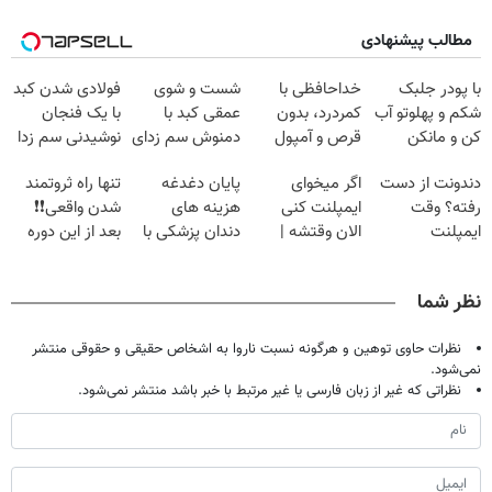
مطالب پیشنهادی
با پودر جلبک
خداحافظی با
شست و شوی
فولادی شدن کبد
شکم و پهلوتو آب
کمردرد، بدون
عمقی کبد با
با یک فنجان
کن و مانکن
قرص و آمپول
دمنوش سم زدای
نوشیدنی سم زدا
شو(تخفیف تا
گیاهی
دندونت از دست
اگر میخوای
پایان دغدغه
تنها راه ثروتمند
امشب)
رفته؟ وقت
ایمپلنت کنی
هزینه های
شدن واقعی❗❗
ایمپلنت
الان وقتشه |
دندان پزشکی با
بعد از این دوره
دیجیتاله
فقط با ۲۵
پک سفید کننده
تو خواب هم پول
میلیون تومان!!!
خانگی
در بیار😍
نظر شما
نظرات حاوی توهین و هرگونه نسبت ناروا به اشخاص حقیقی و حقوقی منتشر
نمی‌شود.
نظراتی که غیر از زبان فارسی یا غیر مرتبط با خبر باشد منتشر نمی‌شود.