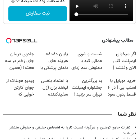
که شگفت زده ات میکنه 💡😍
ثبت سفارش
مطالب پیشنهادی
اگر میخوای
شست و شوی
پایان دغدغه
جادوی درمان
ایمپلنت کنی
عمقی کبد با
هزینه های
جای زخم در سه
الان وقتشه |
دمنوش سم زدای
دندان پزشکی با
هفته! (همین
فقط با ۲۵
گیاهی
پک سفید کننده
حالا رایگان
خرید موبایل با
به بزرگترین
با اعتماد بنفس
ویدیو هولناک از
میلیون تومان!!!
خانگی
صحبت کنید)
اسنپ پی | در ۴
جشنواره ایمپلنت
لبخند بزن (ژل
جوان کارتن
قسط بدون سود
تهران سر بزنید !
سفیدکننده
خوابی که
و کارمزد!
| فقط ۲۵
دندان40%تخفیف)
میلیاردر شد.
میلیون !
آموزش رایگان
نظر شما
نظرات حاوی توهین و هرگونه نسبت ناروا به اشخاص حقیقی و حقوقی منتشر
نمی‌شود.