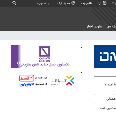
نتایج زنده
کا
ایتا
جداول لیگ
له مهر
عناوین اخبار
أ امید و
شصتمین شب