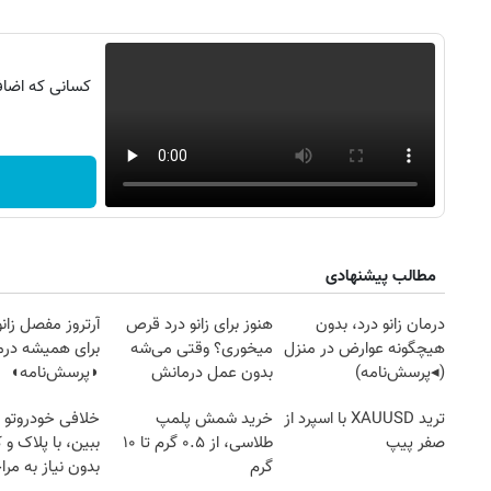
کسانی که اضافه
مطالب پیشنهادی
روزنامه‌های ورزشی پنج‌شنبه ۱۵ مرداد ۱۴۰۵
روزنام
درمان زانو درد، بدون
هنوز برای زانو درد قرص
آرتروز مفصل زانو
هیچگونه عوارض در منزل
میخوری؟ وقتی می‌شه
برای همیشه درم
(◂پرسش‌نامه)
بدون عمل درمانش
◗پرسش‌نامه◖
کرد؟؟؟؟
ترید XAUUSD با اسپرد از
خرید شمش پلمپ
خلافی خودروتو ا
صفر پیپ
طلاسی، از ۰.۵ گرم تا ۱۰
ببین، با پلاک و 
گرم
بدون نیاز به مرا