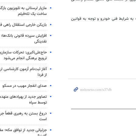
مازیار لرستانی به تلویزیون با
ساخت یک تله‌فیلم
 به شرایط فنی خودرو و توجه به قوانین
بازیکن خارجی استقلال راهی فو
افزایش سپرده قانونی بانک‌ها؛ ت
نقدینگی
حاج‌علی‌اکبری: تحرکات سازمان‌یا
ترویج برهنگی انجام می‌شود
آغاز ثبت‌نام‌ آزمون کارشناسی 
از فردا
صدای انفجار مهیب در مسکو
تصاویر جدید از پهپادهای منهدم
توسط سپاه
دروغ بستن به رهبری قطعاً جرم
است
جزئیاتی جدید از توافق مکه؛ مق
گفت؟