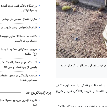
ورزشگاه یادگار امام تبریز آماده م
و هوادارانش
تکرار اجتماع مردمی در نوشهر
قیام خونخواهی رهبر شهید در ب
مسکونی در بابلسر
مروی: مسئولان مشهد خود را کار
(ع) بدانند
کلت کمری در مخفیگاه یک شرو
تواند تمرکز رانندگان را کاهش داده
پلیس از بازداشت او خبر داد
مصدوم شدند
ز تصادفات رانندگی را عدم توجه کافی
 دانست و افزود: رانندگان قبل از شروع
پربازدیدترین ها
شد
وری از مشغله‌های ذهنی هنگام رانندگی