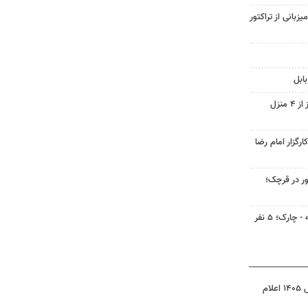
یزبانی از تراکتور
ابل
کشف ۲۸ دستگاه ماینر غیرمجاز از ۴ منزل
گزار امام رضا
ر در قرچک؛
سانحه رانندگی در محور مغوئیه - چارک؛ ۵ نفر
نتیجه آزمون ورودی سمپاد سال ۱۴۰۵ اعلام