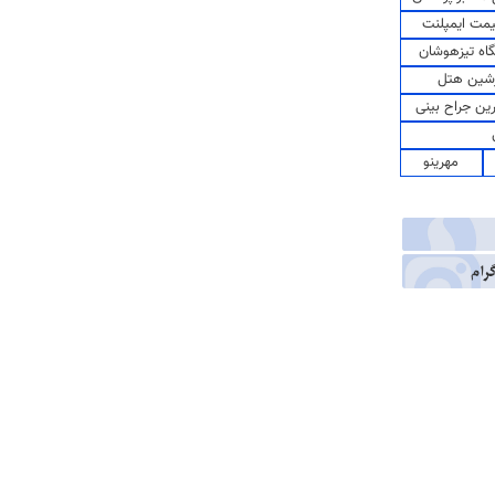
مت ایمپلنت
اه تیزهوشان
شین هتل
رین جراح بینی
مهرینو