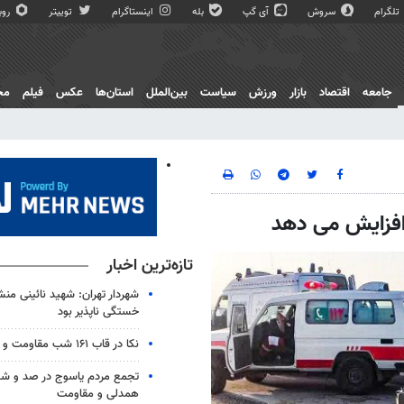
تلگرام
سروش
آی گپ
بله
اینستاگرام
توییتر
روبی
جامعه
اقتصاد
بازار
ورزش
سیاست
بین‌الملل
استان‌ها
عکس
فیلم
مج
افزایش می دهد
تازه‌ترین اخبار
شهردار تهران: شهید نائینی منش
خستگی‌ ناپذیر بود
نکا در قاب ۱۶۱ شب مقاومت و همدلی
تجمع مردم یاسوج در صد و 
همدلی و مقاومت