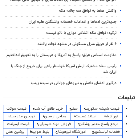
واکنش صنعا به توافق سه جانبه مکه
جدیدترین ادعاها و اقدامات خصمانه واشنگتن علیه ایران
ترکیه: توافق مکه ائتلافی موازی با ناتو نیست
۶ نفر از حریق منزل مسکونی در مشهد نجات یافتند
مقاومت اسلامی عراق: پاسخ به آمریکا و عربستان را به تعویق انداختیم
رئیس ستاد مشترک ارتش آمریکا خواستار راهی برای خروج از جنگ با
ایران شد
درگیری اعضای داعش و نیروهای جولانی در سیده زینب
تبلیغات
قیمت شیشه سکوریت
سفیر
خرید طلای آب شده
قیمت موکت
تور کربلا
استند تسلیت
مداحی اربعین
دوربین مداربسته
مرجع پاسخ معتبر پزشکان
فروش مواد شیمیایی
قیمت ایمپلنت
قطعات لباسشویی
آموزشگاه تیزهوشان
بلیط هواپیما
پرشین هتل