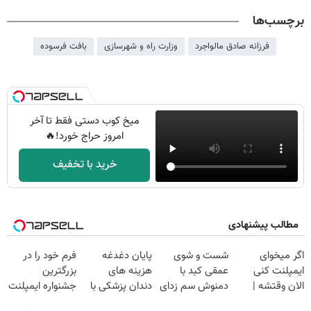
برچسب‌ها
فرزانه صادق مالواجرد
وزارت راه و شهرسازی
بافت فرسوده
میخ کوب دستی فقط تا آخر
امروز حراج خورد!🔥
خرید با تخفیف
مطالب پیشنهادی
اگر میخوای
شست و شوی
پایان دغدغه
فرم خود را در
ایمپلنت کنی
عمقی کبد با
هزینه های
بزرگترین
الان وقتشه |
دمنوش سم زدای
دندان پزشکی با
جشنواره ایمپلنت
فقط با ۲۵
گیاهی
پک سفید کننده
تهران پر کنید ! |