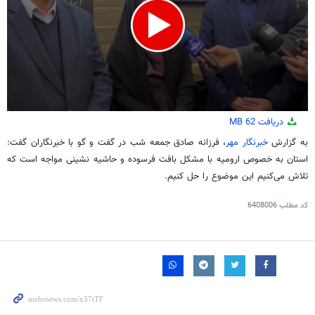
0
دریافت
62 MB
seconds
of
به گزارش
خبرنگار مهر
، فرزانه صادق جمعه شب در گفت و
گو
با خبرنگاران گفت:
1
استان به خصوص ارومیه با مشکل بافت فرسوده و حاشیه نشینی مواجه است که
minute,
59
تلاش می‌کنیم این موضوع را حل کنیم.
seconds
کد مطلب
6408006