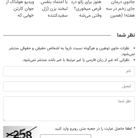
جادوی درمان
هنوز برای زانو درد
با اعتماد بنفس
ویدیو هولناک از
میلیون تومان!!!
خانگی
فقط ۲۵ میلیون
جای زخم در سه
قرص میخوری؟
لبخند بزن (ژل
جوان کارتن
هفته! (همین
وقتی می‌شه
سفیدکننده
خوابی که
حالا رایگان
بدون عمل
دندان40%تخفیف)
میلیاردر شد.
صحبت کنید)
درمانش کرد؟؟؟؟
آموزش رایگان
نظر شما
نظرات حاوی توهین و هرگونه نسبت ناروا به اشخاص حقیقی و حقوقی منتشر
نمی‌شود.
نظراتی که غیر از زبان فارسی یا غیر مرتبط با خبر باشد منتشر نمی‌شود.
*
لطفا حاصل عبارت را در جعبه متن روبرو وارد کنید