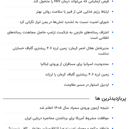
قرص آزمایشی که می‌تواند درمان HIV را متحول کند
ارتباط رژیم غذایی غنی از فیبر با سلامت روانی بهتر
شورای امنیت نسبت به تشدید تنش‌ها در یمن ابراز نگرانی کرد
اعتراف رسانه‌های خارجی به شکست ترامپ حاصل مجاهدت رسانه‌های
انقلابی است
مدیرعامل هلال احمر کرمان: زمین لرزه ۴.۶ ریشتری گلباف خسارتی
نداشت
محدودیت اسپانیا برای مسافران از ورودی ایتالیا
زمین لرزه ۴.۶ ریشتری گلباف کرمان را لرزاند
اردبیل استوار در مسیر مقاومت
پربازدیدترین ها
نتیجه آزمون ورودی سمپاد سال ۱۴۰۵ اعلام شد
موافقت مشروط آمریکا برای برداشتن محاصره دریایی ایران
«توافق مکه» و معمای امنیت؛ چرا ائتلاف‌سازی به‌تنهایی کافی نیست؟