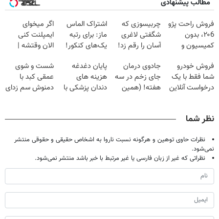
مطالب پیشنهادی
فروش راحت پژو
چربیسوزی که
اشتراک الماس
اگر میخوای
۲۰6، بدون
شگفتی لاغری
ماز: برای رتبه
ایمپلنت کنی
کمیسیون و
آسان را رقم زد!
یک‌های کنکور!
الان وقتشه |
دردسر
فقط با ۲۵
فروش خودرو
جادوی درمان
پایان دغدغه
شست و شوی
میلیون تومان!!!
شما فقط با یک
جای زخم در سه
هزینه های
عمقی کبد با
درخواست آنلاین
هفته! (همین
دندان پزشکی با
دمنوش سم زدای
✔
حالا رایگان
پک سفید کننده
گیاهی
صحبت کنید)
خانگی
نظر شما
نظرات حاوی توهین و هرگونه نسبت ناروا به اشخاص حقیقی و حقوقی منتشر
نمی‌شود.
نظراتی که غیر از زبان فارسی یا غیر مرتبط با خبر باشد منتشر نمی‌شود.