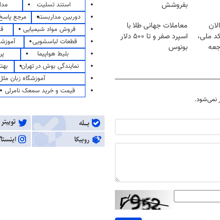
بفروشش
استند تسلیت
مدا
دوربین مداربسته
مرجع پاسخ 
لان
معاملات جهانی طلا با
فروش مواد شیمیایی
قی
کد ملی،
اسپرد صفر و تا ۵۰۰ دلار
قطعات لباسشویی
آموزشگ
جعه
بونوس
بلیط هواپیما
پر
نمایندگی بوش در تهران
بهت
آموزشگاه زبان ملل
قیمت و خرید سمعک نامرئی
نمی‌شود.