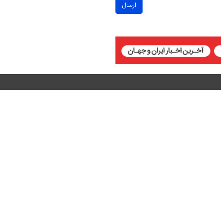
ارسال
 Attribution 4.0 International