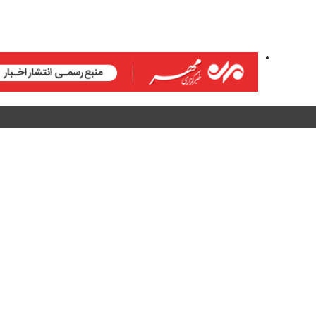
طراحی خبرگزاری نستوه
گرافیک: استودیو پیکسل