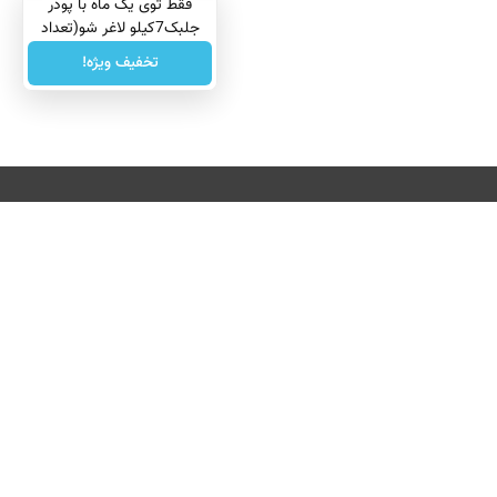
فقط توی یک ماه با پودر
جلبک7کیلو لاغر شو(تعداد
محدود)
تخفیف ویژه!
درباره ما
تماس با ما
بازرگانی
All Content by Mehr News Agency is licensed under a Creative Commons
License.