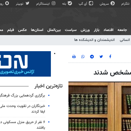
تلگرام
سروش
آی گپ
بله
اینستاگرام
توییتر
روبی
جامعه
اقتصاد
بازار
ورزش
سیاست
بین‌الملل
استان‌ها
عکس
فیلم
مج
انسانی
اندیشمندان و اندیشکده ها
ب مشخص شدند
تازه‌ترین اخبار
برگزاری گردهمایی بزرگ فرهنگیان
خبرنگاران در تقویت وحدت ملی
ایفا کردند
۶ نفر از حریق منزل مسکونی 
یافتند