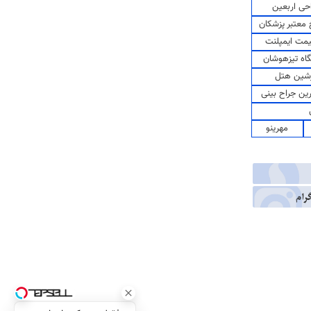
حی اربعین
معتبر پزشکان
مت ایمپلنت
اه تیزهوشان
شین هتل
رین جراح بینی
مهرینو