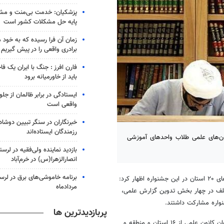
پزشکیان: خدمت بی‌منت و مش
پایه حل مشکلات کشور است
زمان آن فرا رسیده که به خود 
برادری واقعی را در پیش گیریم
فارن افرز : جنگ با ایران یک ف
باید از خاورمیانه برود
ایستادگی در برابر ظالمان از جلو
واقعی است
خبرنگاران در سنگر تبیین دوش
رزمندگان ایستاده‌اند
ون‌های علمی طلاب واحدهای آموزشی
بازدید نماینده ولی‌فقیه در لرس
انصارالزهرا(س) در خرم‌آباد
با اشاره به مشارکت کانون‌های ۲۰ استان در این جشنواره اظهار کرد:
مردادماه
یش‌های علمی مختلف در چهار بخش تدوین گزارش علمی،
اره مشارکت داشتند.
پربازدیدترین ها
وی تصریح کرد: در دومین جشنواره کانون‌های علمی واحدهای آموزشی، ۵۰ عنوان کانون علمی از ۱۶ استان و منطقه و