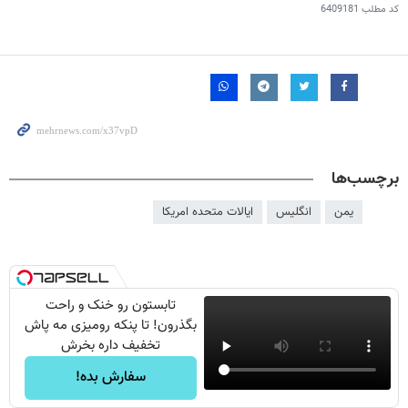
کد مطلب
6409181
برچسب‌ها
یمن
انگلیس
ایالات متحده امریکا
تابستون رو خنک و راحت
بگذرون! تا پنکه رومیزی مه پاش
تخفیف داره بخرش
سفارش بده!