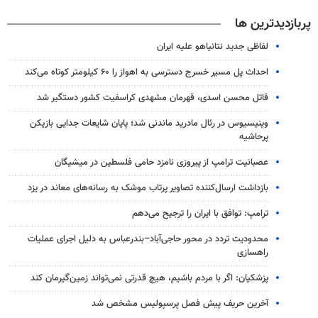
پربازدیدترین ها
لفاظی جدید نتانیاهو علیه ایران
احداث پل مسیر خسرج دسترسی به اهواز را ۶۰ کیلومتر کوتاه می‌کند
قاتل محسن اسدی، قهرمان مشهدی کراسفیت کشور دستگیر شد
وینیسیوس در رئال مادرید ماندنی شد؛ پایان شایعات جدایی بازیکن
پرحاشیه
عصبانیت ترامپ از پیروزی نامزد حامی فلسطین در میشیگان
بازداشت ارسال‌کننده تصاویر پرتاب موشک به رسانه‌های معاند در یزد
ترامپ: توافق با ایران را ترجیح می‌دهم
محدودیت تردد در محور حاجی‌آباد–بندرعباس به دلیل اجرای عملیات
راهسازی
پزشکیان: اگر با مردم باشیم، هیچ قدرتی نمی‌تواند زمین‌گیرمان کند
آخرین حریف پیش فصل پرسپولیس مشخص شد