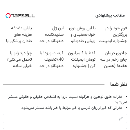
مطالب پیشنهادی
فرم خود را در
با این روش توی
این ژل
پایان دغدغه
بزرگترین
خونه،سفیدی و
سفیدکننده
هزینه های
جشنواره ایمپلنت
زیبایی دندوناتو
دندوناتو در حد
دندان پزشکی با
تهران پر کنید ! |
برگردون
لمینت سفید
پک سفید کننده
جادوی درمان
فقط با ؟ میلیون
فرصت ویژه! با
چرا درد زانو را
فقط ۲۵ میلیون
(40%off)
میکنه
خانگی
جای زخم در سه
تومان ایمپلنت
40٪تخفیف
تحمل می‌کنی؟
(40%تخفیف)
هفته! (همین
کن | جشنواره
دندوناتو در حد
خیلی ساده
حالا رایگان
تموم نشه !!!
کامپوزیت سفید
درمنزل درمانش
صحبت کنید)
کن
کن
نظر شما
نظرات حاوی توهین و هرگونه نسبت ناروا به اشخاص حقیقی و حقوقی منتشر
نمی‌شود.
نظراتی که غیر از زبان فارسی یا غیر مرتبط با خبر باشد منتشر نمی‌شود.