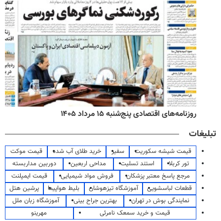
روزنامه‌های اقتصادی پنج‌شنبه ۱۵ مرداد ۱۴۰۵
تبلیغات
قیمت شیشه سکوریت
سفیر
خرید طلای آب شده
قیمت موکت
تور کربلا
استند تسلیت
مداحی اربعین
دوربین مداربسته
مرجع پاسخ معتبر پزشکان
فروش مواد شیمیایی
قیمت ایمپلنت
قطعات لباسشویی
آموزشگاه تیزهوشان
بلیط هواپیما
پرشین هتل
نمایندگی بوش در تهران
بهترین جراح بینی
آموزشگاه زبان ملل
قیمت و خرید سمعک نامرئی
مهرینو