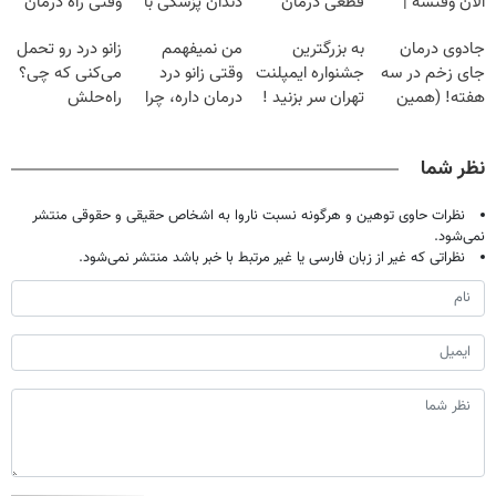
الان وقتشه |
قطعی درمان
دندان پزشکی با
وقتی راه درمان
فقط با ۲۵
کنید!
پک سفید کننده
جلو پاته!
جادوی درمان
به بزرگترین
من نمیفهمم
زانو درد رو تحمل
میلیون تومان!!!
◂پرسش‌نامه▸
خانگی
جای زخم در سه
جشنواره ایمپلنت
وقتی زانو درد
می‌کنی که چی؟
هفته! (همین
تهران سر بزنید !
درمان داره، چرا
راه‌حلش
حالا رایگان
| فقط ۲۵
دردش رو داری
همین‌جاست!
صحبت کنید)
میلیون !
تحمل میکنی؟❗
نظر شما
نظرات حاوی توهین و هرگونه نسبت ناروا به اشخاص حقیقی و حقوقی منتشر
نمی‌شود.
نظراتی که غیر از زبان فارسی یا غیر مرتبط با خبر باشد منتشر نمی‌شود.