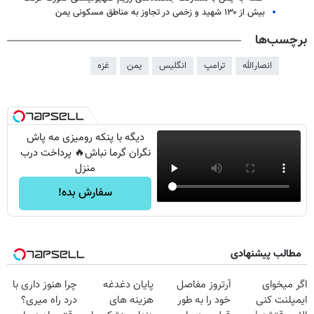
بیش از ۱۳۰ شهید و زخمی در تجاوز به مناطق مسکونی یمن
برچسب‌ها
انصارالله
ترامپ
انگلیس
یمن
غزه
دیگه با پنکه رومیزی مه پاش
نگران گرما نباش🔥 پرداخت درب
منزل
سفارش بده!
مطالب پیشنهادی
اگر میخوای
آرتروز مفاصل
پایان دغدغه
چرا هنوز داری با
ایمپلنت کنی
خود را به طور
هزینه های
درد راه میری؟