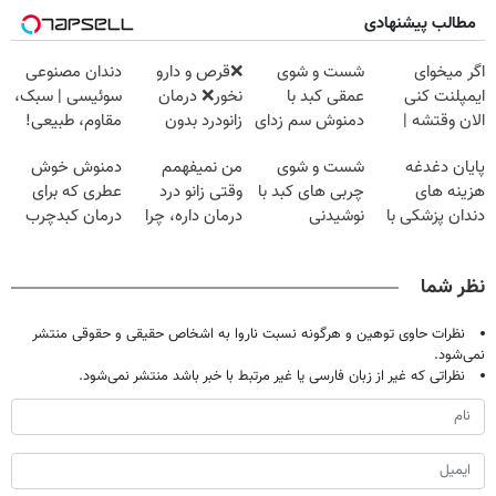
مطالب پیشنهادی
اگر میخوای
شست و شوی
❌قرص‌ و دارو
دندان مصنوعی
ایمپلنت کنی
عمقی کبد با
نخور❌ درمان
سوئیسی | سبک،
الان وقتشه |
دمنوش سم زدای
زانودرد بدون
مقاوم، طبیعی!
فقط با ۲۵
گیاهی
قرص
ویزیت
پایان دغدغه
شست و شوی
من نمیفهمم
دمنوش خوش
میلیون تومان!!!
رایگان+پرداخت
هزینه های
چربی های کبد با
وقتی زانو درد
عطری که برای
اقساطی😍
دندان پزشکی با
نوشیدنی
درمان داره، چرا
درمان کبدچرب
پک سفید کننده
گیاهی(55%تخفیف)
دردش رو داری
معجزه میکنه
خانگی
تحمل میکنی؟❗
نظر شما
نظرات حاوی توهین و هرگونه نسبت ناروا به اشخاص حقیقی و حقوقی منتشر
نمی‌شود.
نظراتی که غیر از زبان فارسی یا غیر مرتبط با خبر باشد منتشر نمی‌شود.