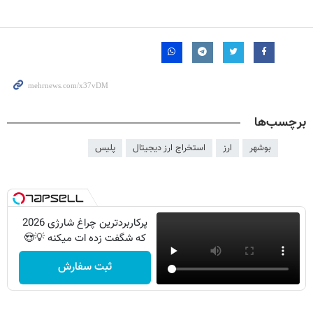
برچسب‌ها
بوشهر
ارز
استخراج ارز دیجیتال
پلیس
پرکاربردترین چراغ شارژی 2026
که شگفت زده ات میکنه 💡😍
ثبت سفارش