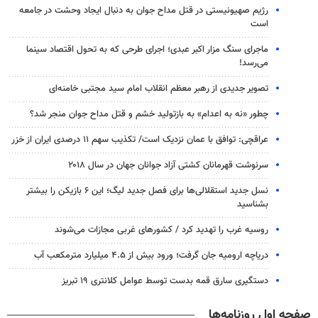
رژیم صهیونیستی در قتل مداح جوان به دنبال ایجاد وحشت در جامعه
است
ماجرای سنگ مزار اکبر عبدی؛ اجرای طرحی که به تحول اقتصاد سینما
می‌رسد!
تصویر جدیدی از رهبر معظم انقلاب امام سید مجتبی خامنه‌ای
چطور «نه به اعدام» به بازتولید خشم و قتل مداح جوان منجر شد؟
عراقچی: توافق با عمان نزدیک است/ تکذیب سهم ۱۱ درصدی ایران از خزر
سرنوشت قهرمانان کشتی آزاد جوانان جهان در سال ۲۰۱۸
نسل جدید استقلالی‌ها برای فصل جدید لیگ؛ این ۶ بازیکن را بیشتر
بشناسید
روسیه غرب را تهدید کرد / کشورهای غربی مجازات می‌شوند
دریاچه ارومیه جان گرفت؛ ورود بیش از ۴.۵ میلیارد مترمکعب آب
دستگیری سارق قمه بدست توسط عوامل کلانتری ۱۹ تبریز
صفحه اول روزنامه‌ها