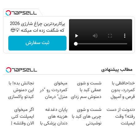
پرکاربردترین چراغ شارژی 2026
که شگفت زده ات میکنه 💡😍
ثبت سفارش
مطالب پیشنهادی
خداحافظی با
شست و شوی
میخوای
نجاتش بده! با
کمردرد، بدون
عمقی کبد با
کمردردت رو "در
این دمنوش
قرص و آمپول
دمنوش سم زدای
منزل" درمان
کبدتو پاکسازی
گیاهی
کنی؟ (◂فیلم +
کن+ضمانت
دندونت از دست
شست و شوی
پایان دغدغه
اگر میخوای
◂پرسش‌نامه)
مرجوعی
رفته؟ وقت
چربی های کبد با
هزینه های
ایمپلنت کنی
ایمپلنت
نوشیدنی
دندان پزشکی با
الان وقتشه |
دیجیتاله
گیاهی(55%تخفیف)
پک سفید کننده
فقط با ۲۵
خانگی
میلیون تومان!!!