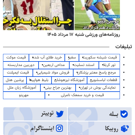
روزنامه‌های ورزشی شنبه ۱۷ مرداد ۱۴۰۵
تبلیغات
قیمت شیشه سکوریت
سفیر
خرید طلای آب شده
قیمت موکت
تور کربلا
استند تسلیت
مداحی اربعین
دوربین مداربسته
مرجع پاسخ معتبر پزشکان
فروش مواد شیمیایی
قیمت ایمپلنت
قطعات لباسشویی
آموزشگاه تیزهوشان
بلیط هواپیما
پرشین هتل
نمایندگی بوش در تهران
بهترین جراح بینی
آموزشگاه زبان ملل
قیمت و خرید سمعک نامرئی
مهرینو