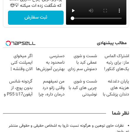
که شگفت زده ات میکنه 💡😍
ثبت سفارش
مطالب پیشنهادی
اشتراک الماس
شست و شوی
دسترسی
اگر میخوای
ماز: برای رتبه
عمقی کبد با
نامحدود به
ایمپلنت کنی
یک‌های کنکور!
دمنوش سم زدای
بهترین آموزش‌ها
الان وقتشه |
گیاهی
تا روز کنکور
فقط با ۲۵
پایان دغدغه
شست و شوی
من نمیفهمم
گردونه شانس
میلیون تومان!!!
هزینه های
چربی های کبد با
وقتی زانو درد
بدون پوچ، از
دندان پزشکی با
نوشیدنی
درمان داره، چرا
آیفون17تا PS5 و
پک سفید کننده
گیاهی(55%تخفیف)
دردش رو داری
طلای دیجیتال و
خانگی
تحمل میکنی؟❗
دلار🔥
نظر شما
نظرات حاوی توهین و هرگونه نسبت ناروا به اشخاص حقیقی و حقوقی منتشر
نمی‌شود.