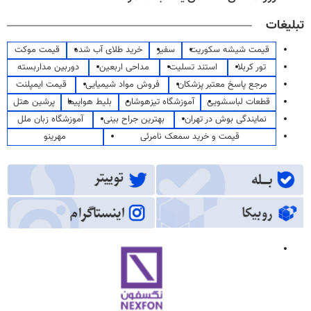
تبلیغات
قیمت شیشه سکوریت
سفیر
خرید طلای آب شده
قیمت موکت
تور کربلا
استند تسلیت
مداحی اربعین
دوربین مداربسته
مرجع پاسخ معتبر پزشکان
فروش مواد شیمیایی
قیمت ایمپلنت
قطعات لباسشویی
آموزشگاه تیزهوشان
بلیط هواپیما
پرشین هتل
نمایندگی بوش در تهران
بهترین جراح بینی
آموزشگاه زبان ملل
قیمت و خرید سمعک نامرئی
مهرینو