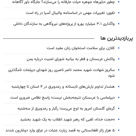
چطور «باورها» جوهره حیات عارفانه را می‌سازند؟ جایگاه باور آگاهانه
تقوی: تغییرات مهمی در اساسنامه والیبال آسیا در راه است
واگذاری ۳.۱ میلیارد یورو از پروژه‌های نیروگاهی به سازندگان داخلی
پربازدیدترین ها
کلاژن برای سلامت استخوان زنان مفید است
واکنش عربستان و قطر به بیانیه شورای امنیت درباره یمن
سالروز شهادت شهید محمد ناصر ناصری روز شهدای دیپلمات نامگذاری
شود
هشدار تداوم بارش‌های تابستانه و رعدوبرق در ۴ استان تا چهارشنبه
دیپلماسی با عربستان نتیجه‌بخش نیست؛ پاسخ نظامی ضروری است
گرمای گلستان امروز به اوج می‌رسد؛ رگبار و رعدوبرق از سه‌شنبه
«حجت خدا»، لقبی که رهبر شهید انقلاب به یک شهید بخشید
۵ هزار زائر افغانستانی به قصد زیارت عتبات در عراق وارد دوغارون شدند