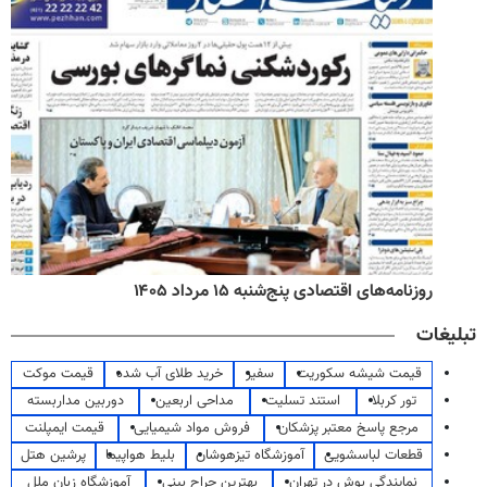
روزنامه‌های اقتصادی پنج‌شنبه ۱۵ مرداد ۱۴۰۵
تبلیغات
قیمت شیشه سکوریت
سفیر
خرید طلای آب شده
قیمت موکت
تور کربلا
استند تسلیت
مداحی اربعین
دوربین مداربسته
مرجع پاسخ معتبر پزشکان
فروش مواد شیمیایی
قیمت ایمپلنت
قطعات لباسشویی
آموزشگاه تیزهوشان
بلیط هواپیما
پرشین هتل
نمایندگی بوش در تهران
بهترین جراح بینی
آموزشگاه زبان ملل