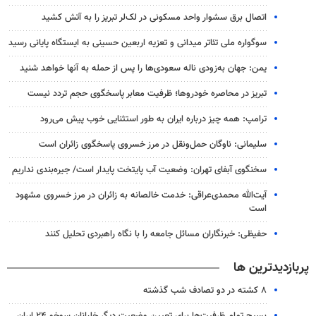
اتصال برق سشوار واحد مسکونی در لک‌لر تبریز را به آتش کشید
سوگواره ملی تئاتر میدانی و تعزیه اربعین حسینی به ایستگاه پایانی رسید
یمن: جهان به‌زودی ناله سعودی‌ها را پس از حمله به آنها خواهد شنید
تبریز در محاصره خودروها؛ ظرفیت معابر پاسخگوی حجم تردد نیست
ترامپ: همه چیز درباره ایران به طور استثنایی خوب پیش می‌رود
سلیمانی: ناوگان حمل‌ونقل در مرز خسروی پاسخگوی زائران است
سخنگوی آبفای تهران: وضعیت آب پایتخت پایدار است/ جیره‌بندی نداریم
آیت‌الله محمدی‌عراقی: خدمت خالصانه به زائران در مرز خسروی مشهود
است
حفیظی: خبرنگاران مسائل جامعه را با نگاه راهبردی تحلیل کنند
پربازدیدترین ها
۸ کشته در دو تصادف شب گذشته
بسیج تمام ظرفیت‌ها برای تعیین وضعیت دیگر خلبانان سوخو ۲۴ ایران