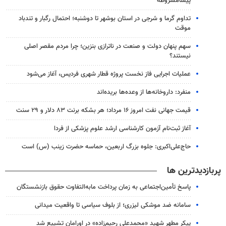
پیشامشروطه
تداوم گرما و شرجی در استان بوشهر تا دوشنبه؛ احتمال رگبار و تندباد
موقت
سهم پنهان دولت و صنعت در ناترازی بنزین؛ چرا مردم مقصر اصلی
نیستند؟
عملیات اجرایی فاز نخست پروژه قطار شهری فردیس، آغاز می‌شود
منفرد: داروخانه‌ها از وعده‌ها بریده‌اند
قیمت جهانی نفت امروز ۱۶ مرداد؛ هر بشکه برنت ۸۳ دلار و ۲۹ سنت
آغاز ثبت‌نام‌ آزمون کارشناسی ارشد علوم پزشکی از فردا
حاج‌علی‌اکبری: جلوه بزرگ اربعین، حماسه حضرت زینب (س) است
پربازدیدترین ها
پاسخ تأمین‌اجتماعی به زمان پرداخت مابه‌التفاوت حقوق بازنشستگان
سامانه ضد موشکی لیزری؛ از بلوف سیاسی تا واقعیت میدانی
پیکر مطهر شهید «محمدعلی رحیم‌زاده» در اورامان تشییع شد