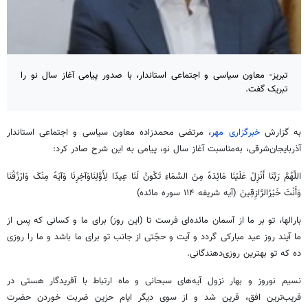
تبریز- معاون سیاسی و اجتماعی استاندار، با صدور پیامی آغاز سال نو را
تبریک گفت.
به گزارش
خبرگزاری مهر
، مرتضی محمدزاده معاون سیاسی و اجتماعی استاندار
آذربایجان‌شرقی، به‌مناسبت آغاز سال نو، پیامی به این شرح صادر کرد:
اللَّهُمَّ
رَبَّنَا
أَنْزِلْ
عَلَیْنَا
مَائِدَهً مِنَ
السَّمَاءِ
تَکُونُ
لَنَا
عِیدًا
لِأَوَّلِنَاوَآخِرِنَا
وَآیَهً
مِنْکَ
وَارْزُقْنَا
وَأَنْتَ
خَیْرُالرَّازِقِینَ
(آیه شریفه ۱۱۴ سوره مائده)
بارالها
، تو بر ما از آسمان مائده‌ای
فرست
تا (این روز) برای ما و کسانی که پس از
ما
آیند
روز عید مبارکی گردد و آیت و حجّتی از جانب تو برای ما باشد و ما را روزی
ده که تو بهترین روزی‌دهندگانی.
نسیم نوروز و بهار نزول آیه‌های سبحانی و ماه ارتباط با آفریدگار هستی در
قریب‌ترین
افق، قرین شد و از سوی دیگر ایام
حزین
ضربت خوردن حضرت