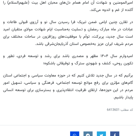
امیرالمومنین و شهادت آن امام
همام
دل‌های محبان اهل بیت (علیهم‌السلام) را
آکنده از غم و اندوه می‌کند.
در تقارن چنین ایامی ضمن تبریک فرا رسیدن سال نو و آرزوی قبولی طاعات و
عبادات در ماه مبارک رمضان و تسلیت به‌مناسبت ایام شهادت مولای متقیان امید
است سال جدید، پربرکت، توأم با موفقیت‌های روزافزون در ساحات مختلف برای
مردم شریف ایران عزیز به‌خصوص استان آذربایجان‌شرقی باشد.
امیدوارم سال ۱۴۰۴ مظهر و مصدری باشد برای رشد و توسعه فردی،
تطور
و
تکوین روحی، کشف و شهودی سترگ و توفیقاتی باشکوه؛
برآنیم
که در سال جدید تلاش کنیم که در حوزه معاونت سیاسی و اجتماعی استان
گام‌های مؤثری برای رفع موانع توسعه اجتماعی، فرهنگی و سیاسی، تسهیل امور
مردم در این حوزه‌ها، ارتقای ظرفیت انتقادپذیری و بسترسازی برای توسعه انسانی
پایدار باشیم.
کد مطلب
6413601