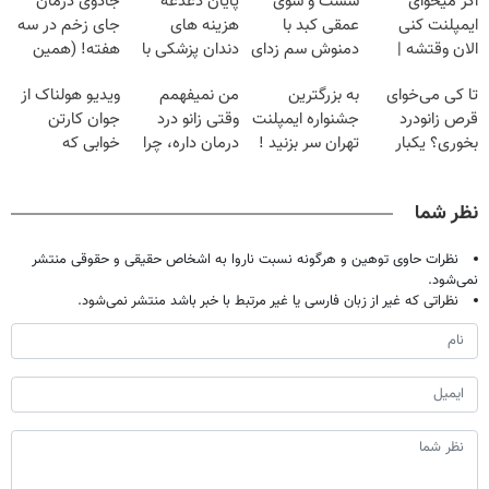
اگر میخوای
شست و شوی
پایان دغدغه
جادوی درمان
ایمپلنت کنی
عمقی کبد با
هزینه های
جای زخم در سه
الان وقتشه |
دمنوش سم زدای
دندان پزشکی با
هفته! (همین
فقط با ۲۵
گیاهی
پک سفید کننده
حالا رایگان
تا کی می‌خوای
به بزرگترین
من نمیفهمم
ویدیو هولناک از
میلیون تومان!!!
خانگی
صحبت کنید)
قرص زانودرد
جشنواره ایمپلنت
وقتی زانو درد
جوان کارتن
بخوری؟ یکبار
تهران سر بزنید !
درمان داره، چرا
خوابی که
اصولی درمانش
| فقط ۲۵
دردش رو داری
میلیاردر شد.
کن
میلیون !
تحمل میکنی؟❗
آموزش رایگان
نظر شما
نظرات حاوی توهین و هرگونه نسبت ناروا به اشخاص حقیقی و حقوقی منتشر
نمی‌شود.
نظراتی که غیر از زبان فارسی یا غیر مرتبط با خبر باشد منتشر نمی‌شود.