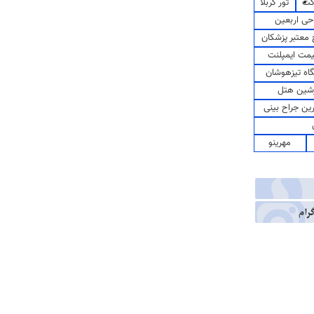
کت
تور کربلا
حی اربعین
معتبر پزشکان
مت ایمپلنت
اه تیزهوشان
شین هتل
رین جراح بینی
مهرینو