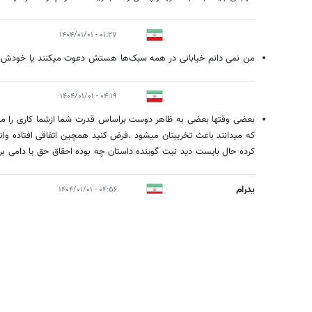
۰۱:۲۷ - ۱۴۰۴/۰۱/۰۱
من نمی دانم خیابانی در همه سبک‌ها هستش دعوت میکنند یا خودش
۰۴:۱۹ - ۱۴۰۴/۰۱/۰۱
بعضی وقتها بعضی به ظاهر دوست براساس قدرت شما ازشما کاری را میخ
که میدانند باعث تخریبتان میشود .فرض کنید همچین اتفاقی افتاده وانرا 
کرده حال بایست دید نیت گوینده داستان چه بوده احقاق حق یا دامی برای
پدرام
۰۴:۵۶ - ۱۴۰۴/۰۱/۰۱
تازه داره از خیابانی خوشم میاد خوب بروید تلفن‌ها را چک کنید و اگر 
هم باشد خود دلیل قاطع است که خیابانی راست می‌گوید و برای تخریب