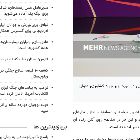
مدیرعامل مس رفسنجان: شاکی
برای لیگ یک آماده می‌شویم
توافق وزیر ورزش و جوانان ایرا
آذربایجانی برای گسترش همکار
عادی‌سازی بمباران بیمارستان‌ها
همه کشورها است
فارس؛ استان تولیدکننده در صد
کشف ۱۰ قبضه سلاح جنگی 
وبلوچستان
یبی در مورد وزیر جهاد کشاورزی عنوان
ترامپ به پیامدهای جنگ ایران ب
انتخابات آمریکا اذعان کرده اس
فوت نوجوان دوازده ساله بر اث
میبد
آخرین برنامه و
مسابقه
با
اظهار نظرهای
و این بار در مکالمه روی آنتن زنده آن
پربازدیدترین ها
ردسر انداخته است.
پاسخ تأمین‌اجتماعی به زمان پ
قابل چشم میلیون‌ها مخاطب سیما موجب