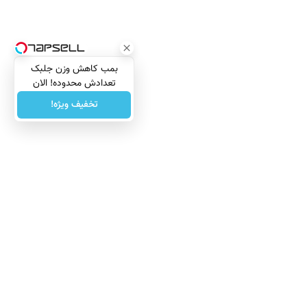
بمب کاهش وزن جلبک
تعدادش محدوده! الان
سفارش بده
تخفیف ویژه!