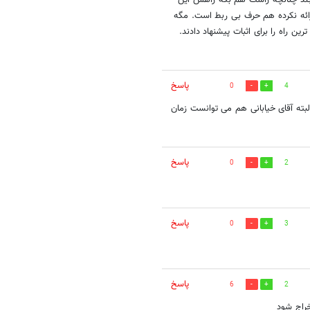
چند چنانچه راست هم بگه راهش این
رائه نکرده هم حرف بی ربط است. مگه
راه را برای اثبات پیشنهاد دادند.
پاسخ
0
4
بته آقای خیابانی هم می توانست زمان
پاسخ
0
2
پاسخ
0
3
پاسخ
6
2
خراج شود