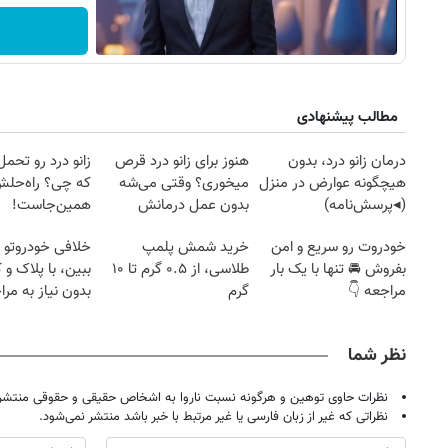
مطالب پیشنهادی
درمان زانو درد، بدون
هنوز برای زانو درد قرص
زانو درد رو تحم
هیچگونه عوارض در منزل
میخوری؟ وقتی می‌شه
که چی؟ راه‌حل
(◂پرسش‌نامه)
بدون عمل درمانش
همین‌جاست!
کرد؟؟؟؟
خودروت رو سریع و امن
خرید شمش پلمپ
خلافی خودروتو ا
بفروش 🚘 تنها با یک بار
طلاسی، از ۰.۵ گرم تا ۱۰
ببین، با پلاک و 
مراجعه 👇
گرم
بدون نیاز به مرا
حضوری
نظر شما
نظرات حاوی توهین و هرگونه نسبت ناروا به اشخاص حقیقی و حقوقی منتشر 
نظراتی که غیر از زبان فارسی یا غیر مرتبط با خبر باشد منتشر نمی‌شود.