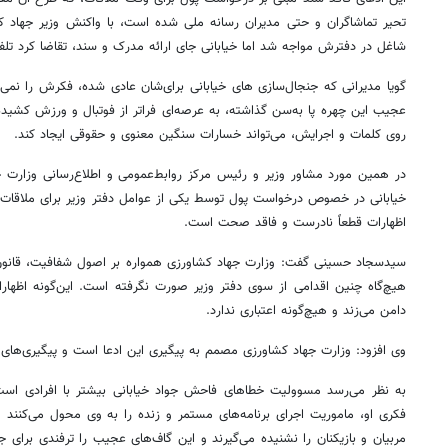
تحیر
تماشاگران و حتی مدیران رسانه ملی شده است، با واکنش وزیر جهاد ک
شاغل در دفترش مواجه شد اما خیابانی جای ارائه مدرک و سند، تقاضا کرد تل
گویا مدیرانی که جنجال‌سازی
های
خیابانی برای‌شان عادی شده، فکرش را نمی‌
عجیب این چهره پا به‌سن گذاشته، به عرصه‌ای فراتر از فوتبال و ورزش کشیده 
روی کلمات و اجرایش، می‌تواند خسارات سنگین معنوی و حقوقی ایجاد کند.
در همین مورد مشاور وزیر و رئیس مرکز روابط‌عمومی و اطلاع‌رسانی وزارت ج
خیابانی
در خصوص
درخواست پول توسط یکی از عوامل دفتر وزیر برای ملاقات با
اظهارات قطعاً نادرست و فاقد صحت است.
سیدسجاد حسینی گفت: وزارت جهاد کشاورزی همواره بر اصول شفافیت، قانون‌
هیچ‌گاه چنین اقدامی از سوی دفتر وزیر صورت نگرفته است. این‌گونه اظهارا
دامن می‌زند و هیچ‌گونه اعتباری ندارد.
وی افزود: وزارت جهاد کشاورزی مصمم به پیگیری این ادعا است و پیگیری‌ها
به نظر می‌رسد مسوولیت خطاهای فاحش جواد خیابانی بیشتر با افرادی است
فکری او، ماموریت اجرای برنامه‌های
مستمر
و زنده را به وی محول می‌کنند 
مربیان و بازیکنان را نشنیده می‌گیرند و این گاف‌های عجیب را ترفندی برا