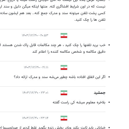
جسارتا عرض بنده این نیست که آقای خیابانی راست میگه یا دروغ. هر
نیست که در اون شرایط افشاگری کنه. منتها اینکه میگن دلیل و سند ا
کسی پشت تلفن میتونه سند و مدرک جمع کنه.. بعد هم ایشون ساده ترین 
تلفن ها را چک کنید.
۲۰:۵۳ - ۱۴۰۳/۱۲/۳۰
خب برید تلفنها را چک کنید ، هر چند مکالمات قابل پاک شدن هستند ال
دقیق مکالمه و شخص مکالمه کننده را اعلام کند
۲۱:۱۱ - ۱۴۰۳/۱۲/۳۰
اگر این اتفاق افتاده باشه چطور می‌شه سند و مدرک ارائه داد؟
جمشید
۲۳:۰۱ - ۱۴۰۳/۱۲/۳۰
بلاخره معلوم میشه کی راست گفته
۲۳:۱۴ - ۱۴۰۳/۱۲/۳۰
خیابانی باید ثابت بکند ویادر پخش زنده بگوید غلط کردم از صداوسیما ا