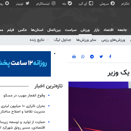
تلگرام
سروش
آی گپ
بله
اینستاگرام
توییتر
روبی
جامعه
اقتصاد
بازار
ورزش
سیاست
بین‌الملل
استان‌ها
عکس
فیلم
مج
ورزش‌های رزمی
سایر ورزش‌ها
جداول لیگ
نتایج زنده
 یک وزیر
تازه‌ترین اخبار
وقوع انفجار مهیب در مسکو
بحران ناترازی ۱۰ میلیو
مدیریت تقاضا و اصلاح ساختار
حمایت از تولید و توسعه زیرس
اقتصادی، مسیر رونق شهرکرد 