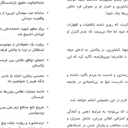
مابه‌التفاوت حقوق بازنشستگان
شاورزی و اصرار او بر معرفی
فرد
خاطی
سامانه ضد موشکی لیزری؛ از ب
فن‌ها چک شود!
واقعیت میدانی
کردند که
روزی
دامنه تناقضات و اظهارات
پیکر مطهر شهید «محمدعلی رحیم
شود اما حالا می‌بینند که عدم کنترل او
اورامان تشییع شد
روایت یک حقوقدان از موتورسوا
استقلال در تردد یا چالش فرهن
هاد کشاورزی، در واکنش به ادعای جواد
 غلامرضا نوری‌قزلجه، تأکید کرد که این
امضای توافق دفاعی بین عربستا
پاکستان
مداری و خدمت به مردم تأکید داشته و
محسن رضایی: اجازه باز شدن 
تنگه هرمز را نخواهیم داد
ت نادرست تنها به بی‌اعتمادی در جامعه
ادامه عملیات نظامی یمنی‌ها عل
عربستان
ی لازم در این خصوص انجام خواهد شد.
شروع تلخ مدافع تیم ملی پس ا
 که بی‌توجه به شرایط ذهنی و آمادگی
پرسپولیس
و اعتراض اهالی ورزش، شامل مدیران و
«زنده‌شور» و روایت نجات پنج 
ی جذب مخاطب و
وایرال
شدن در شبکه‌های