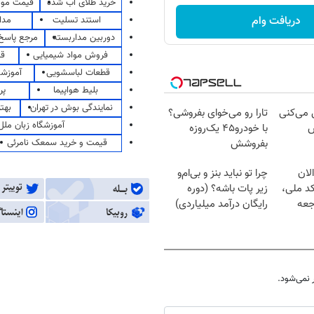
خرید طلای آب شده
قیمت مو
دریافت وام
استند تسلیت
مدا
دوربین مداربسته
مرجع پاسخ 
فروش مواد شیمیایی
قی
قطعات لباسشویی
آموزشگ
بلیط هواپیما
پر
نمایندگی بوش در تهران
بهت
ل می‌کنی
تارا رو می‌خوای بفروشی؟
آموزشگاه زبان ملل
ش
با خودرو۴۵ یک‌روزه
قیمت و خرید سمعک نامرئی
بفروشش
لان
چرا تو نباید بنز و بی‌ام‌و
کد ملی،
زیر پات باشه؟ (دوره
جعه
رایگان درآمد میلیاردی)
نمی‌شود.