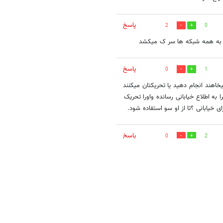
پاسخ
2
0
 به همه شبکه ها سر ک میکشد
پاسخ
0
1
اهند انجام دهید یا تحریکتان میکنند
به اطلاع خیابانی رسانده واورا تحریک
 خیابانی ؟تا از او سو استفاده شود.
پاسخ
0
2
در زمان تماس جای خالی در ضبط مکالمات
 و تهمت به ایشان خیلی زود است