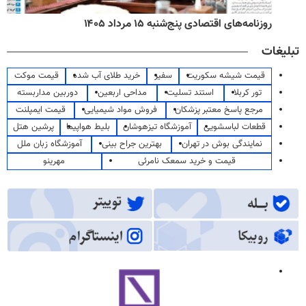
روزنامه‌های اقتصادی پنج‌شنبه ۱۵ مرداد ۱۴۰۵
تبلیغات
قیمت شیشه سکوریت
سفیر
خرید طلای آب شده
قیمت موکت
تور کربلا
استند تسلیت
مداحی اربعین
دوربین مداربسته
مرجع پاسخ معتبر پزشکان
فروش مواد شیمیایی
قیمت ایمپلنت
قطعات لباسشویی
آموزشگاه تیزهوشان
بلیط هواپیما
پرشین هتل
نمایندگی بوش در تهران
بهترین جراح بینی
آموزشگاه زبان ملل
قیمت و خرید سمعک نامرئی
مهرینو