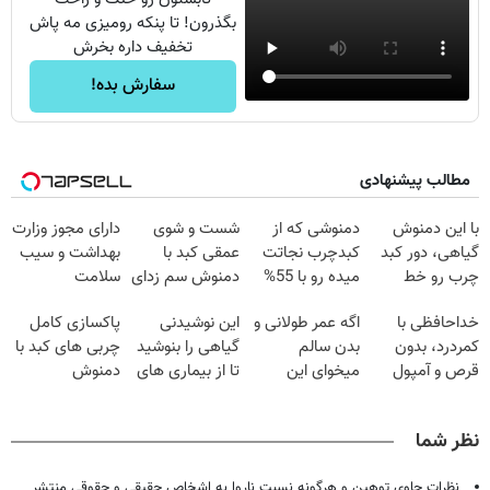
بگذرون! تا پنکه رومیزی مه پاش
تخفیف داره بخرش
سفارش بده!
مطالب پیشنهادی
با این دمنوش
دمنوشی که از
شست و شوی
دارای مجوز وزارت
گیاهی، دور کبد
کبدچرب نجاتت
عمقی کبد با
بهداشت و سیب
چرب رو خط
میده رو با 55%
دمنوش سم زدای
سلامت
بکش!
تخفیف بخر!
گیاهی
خداحافظی با
اگه عمر طولانی و
این نوشیدنی
پاکسازی کامل
کمردرد، بدون
بدن سالم
گیاهی را بنوشید
چربی های کبد با
قرص و آمپول
میخوای این
تا از بیماری های
دمنوش
نوشیدنی رو با
کبد پیشگیری
گیاهی(۵۵٪تخفیف)
تخفیف بخر
کنید
نظر شما
نظرات حاوی توهین و هرگونه نسبت ناروا به اشخاص حقیقی و حقوقی منتشر