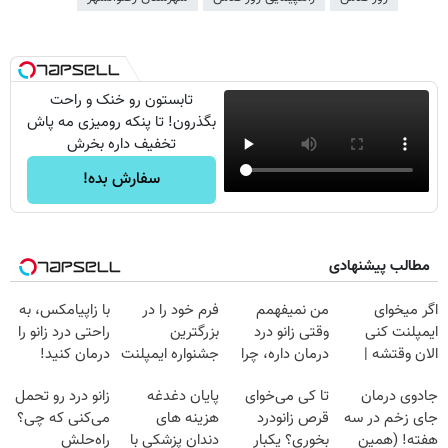
تابستون رو خنک و راحت
بگذرون! تا پنکه رومیزی مه پاش
تخفیف داره بخرش
سفارش بده!
مطالب پیشنهادی
اگر میخوای
من نمیفهمم
فرم خود را در
با زاپیامکس، به
ایمپلنت کنی
وقتی زانو درد
بزرگترین
راحتی درد زانو را
الان وقتشه |
درمان داره، چرا
جشنواره ایمپلنت
درمان کنید!
فقط با ۲۵
دردش رو داری
تهران پر کنید ! |
جادوی درمان
تا کی می‌خوای
پایان دغدغه
زانو درد رو تحمل
میلیون تومان!!!
تحمل میکنی؟❗
فقط ۲۵ میلیون
جای زخم در سه
قرص زانودرد
هزینه های
می‌کنی که چی؟
هفته! (همین
بخوری؟ یکبار
دندان پزشکی با
راه‌حلش