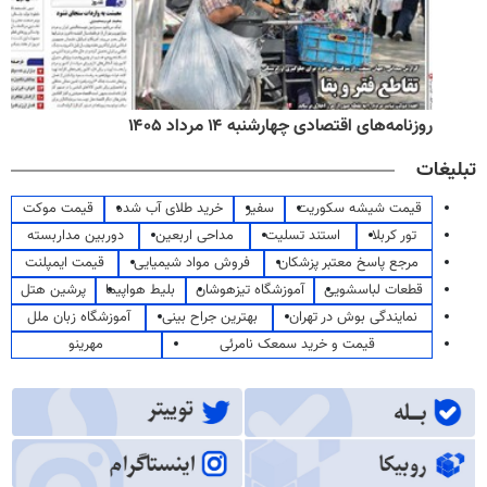
روزنامه‌های اقتصادی چهارشنبه ۱۴ مرداد ۱۴۰۵
تبلیغات
قیمت شیشه سکوریت
سفیر
خرید طلای آب شده
قیمت موکت
تور کربلا
استند تسلیت
مداحی اربعین
دوربین مداربسته
مرجع پاسخ معتبر پزشکان
فروش مواد شیمیایی
قیمت ایمپلنت
قطعات لباسشویی
آموزشگاه تیزهوشان
بلیط هواپیما
پرشین هتل
نمایندگی بوش در تهران
بهترین جراح بینی
آموزشگاه زبان ملل
قیمت و خرید سمعک نامرئی
مهرینو