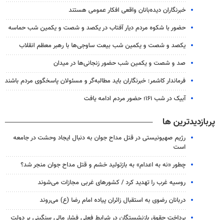
خبرنگاران دیده‌بانان واقعی افکار عمومی هستند
حضور با شکوه مردم دیار آفتاب در یکصد و شصت و یکمین شب حماسه
یکصد و شصت و یکمین شب بیعت ساوجی‌ها با رهبر معظم انقلاب
صد و شصت و یکمین شب حضور زنجانی‌ها در میدان
فرماندار کاشمر: خبرنگاران باید مطالبه‌گر و مسئولان پاسخگوی مردم باشند
آبیک در شب ۱۶۱؛ حضور مردم ادامه یافت
پربازدیدترین ها
رژیم صهیونیستی در قتل مداح جوان به دنبال ایجاد وحشت در جامعه
است
چطور «نه به اعدام» به بازتولید خشم و قتل مداح جوان منجر شد؟
روسیه غرب را تهدید کرد / کشورهای غربی مجازات می‌شوند
دربانان رضوی به استقبال زائران پیاده امام رضا (ع) می‌روند
پرداخت حقوق بازنشستگان در شرایط فعلی فشار مالی سنگینی بر دولت