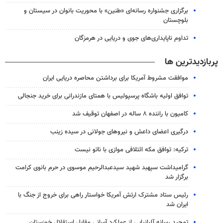
برگزاری جشنواره رسانه‌ای «طنین» با محوریت بانوان در سیستان و
بلوچستان
تداوم ناپایداری‌های جوی و دریایی در هرمزگان
پربازدیدترین ها
موافقت مشروط آمریکا برای برداشتن محاصره دریایی ایران
توافق اولیه باشگاه پرسپولیس با همتای مازندرانی برای خرید جنجالی
کامیون با راننده ۸ ساله در اصفهان توقیف شد
درگیری اعضای داعش و نیروهای جولانی در سیده زینب
ترکیه: توافق مکه ائتلافی موازی با ناتو نیست
گرامیداشت سپهبد شهید سیدعبدالرحیم موسوی در حرم بانوی کرامت
برگزار شد
رئیس ستاد مشترک ارتش آمریکا خواستار راهی برای خروج از جنگ با
ایران شد
تمجید رسانه آلبانیایی از عملکرد آسانی مقابل استقلال خوزستان