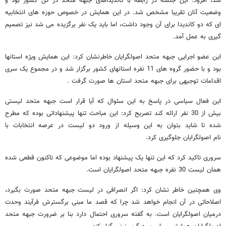
شد، افزود: این جلسه در رابطه با کاندیداهای جبهه متحد در کل کشور بود و
وضعیت آنان تقریبا مشخص شد. در این همایش در خصوص حوزه های انتخابیه
ای که دو کاندیدا برای آن وجود داشت، اما باید یک نفر برگزیده می شد نیز تصمیم
گیری به عمل آمد.
این عضو اجرایی جبهه متحد اصولگرایان خاطرنشان کرد: این همایش ویژه استانها
بود و با حضور گروه های 11 نفره استانهای کشور برگزار شد و در مجموع یک سری
اقدامات توجیهی برای جبهه متحد استان ها صورت گرفت .
این فعال سیاسی در پاسخ به این سئوال که آیا قرار است جبهه متحد لیستی
بیش از 30 نفر ارائه کند تصریح کرد: این مباحث تنها پیشنهاداتی بوده که مطرح
شده تا شاید بتوان به این وسیله از ورود دو لیست در عرصه انتخابات با
نام اصولگرایان جلوگیری کرد.
سروری تاکید کرد که این تنها یک پیشنهاد بوده اما موضوعی که تاکنون قطعی شده
همان لیست 30 نفره جبهه متحد اصولگرایان است.
وی همچنین خاطر نشان کرد: اگر انصرافی در لیست جبهه متحد صورت بگیرد،
اصلاحاتی در آن انجام خواهد شد چرا که قصد ما مبنی برگسترش فرآیند وحدت
درمیان اصولگرایان است. به گفته سروری احتمال دارد بنا بر ضرورت جبهه متحد