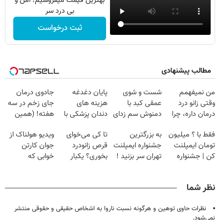
بهترین قیمت میفروشیم! امن و
بی درد سر
ثبت درخواست
مطالب پیشنهادی
من نمیفهمم
شست و شوی
پایان دغدغه
جادوی درمان
وقتی زانو درد
عمقی کبد با
هزینه های
جای زخم در سه
درمان داره، چرا
دمنوش سم زدای
دندان پزشکی با
هفته! (همین
دردش رو داری
گیاهی
پک سفید کننده
حالا رایگان
فقط با ؟ میلیون
به بزرگترین
تا کی می‌خوای
ویدیو هولناک از
تحمل میکنی؟❗
خانگی
صحبت کنید)
تومان ایمپلنت
جشنواره ایمپلنت
قرص زانودرد
جوان کارتن
کن | جشنواره
تهران سر بزنید !
بخوری؟ یکبار
خوابی که
تموم نشه !!!
| فقط ۲۵
اصولی درمانش
میلیاردر شد.
میلیون !
کن
آموزش رایگان
نظر شما
نظرات حاوی توهین و هرگونه نسبت ناروا به اشخاص حقیقی و حقوقی منتشر
نمی‌شود.