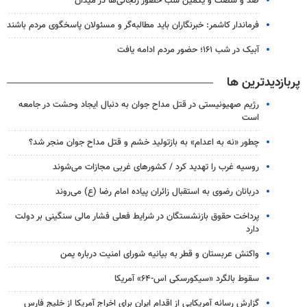
صد و شصت و یکمین شب حضور زنجانی‌ها در میدان
فرماندار کاشمر: خبرنگاران باید مطالبه‌گر و مسئولان پاسخگوی مردم باشند
آبیک در شب ۱۶۱؛ حضور مردم ادامه یافت
پربازدیدترین ها
رژیم صهیونیستی در قتل مداح جوان به دنبال ایجاد وحشت در جامعه
است
چطور «نه به اعدام» به بازتولید خشم و قتل مداح جوان منجر شد؟
روسیه غرب را تهدید کرد / کشورهای غربی مجازات می‌شوند
دربانان رضوی به استقبال زائران پیاده امام رضا (ع) می‌روند
پرداخت حقوق بازنشستگان در شرایط فعلی فشار مالی سنگینی بر دولت
دارد
واکنش عربستان و قطر به بیانیه شورای امنیت درباره یمن
سقوط بالگرد «سیکورسکی اس-۶۴» آمریکا
گزارش رسانه آمریکایی از اقدام ایران برای اخراج آمریکا از خلیج فارس