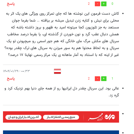
پاسخ
2
0
کاش دست فرمون این نوشته ها که جای تمرکز روی ویژگی های یک اثر به
محلی برای نیش و کنایه زدن تبدیل میشه بر بیافته .. شما بفرما جوان
مستعد به جز تلوزیون کجا میتونه امید به ظهور و بروز داشته باشه که
همش دنبال عقب گرد و نون خوردن از گذشته ای، یا بفرما درصد مخاطب
سریال های مکش مرگ مای خانگی که هم جور اسمی رو میچپونن تو یک
سریال و به لحاظ محتوا هم یه سور میزنن به سریال های ترک چقدر بوده؟
غیر از اینه که با استناد به آمار ماهانه ی یک مرکز رسمی نهایتا ۱۷ درصد؟
۰۰:۳۳ - ۱۴۰۴/۰۱/۲۹
پاسخ
2
1
عالی بود. این سریال چقدر دل ایرانیها رو از همه جای دنیا بهم نزدیک کرد و
گره زد.