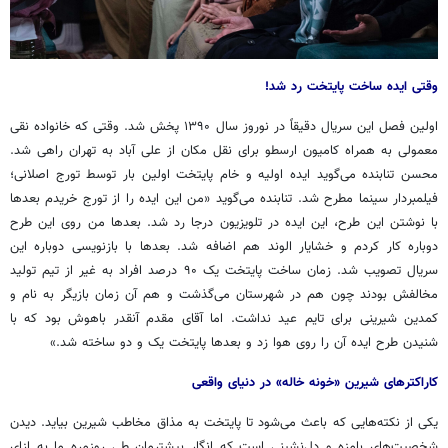
وقتی ایده ساخت پایتخت رد شد!
اولین فصل این سریال دقیقاً در نوروز سال ۱۳۹۰ پخش شد. وقتی که خانواده نقی
معمولی به همراه کامیون ارسطو برای نقل مکان از علی آباد به تهران راهی شد.
محسن تنابنده می‌گوید ایده اولیه و خام پایتخت اولین بار توسط تورج اصلانی؛
فیلمبردار سینما مطرح شد. تنابنده می‌گوید «من این ایده را از تورج خریدم بعدها
با نوشتن این طرح، این ایده در تلویزیون درجا رد شد. بعدها من روی این طرح
دوباره کار کردم و خشایار الوند هم اضافه شد. بعدها با بازنویسی دوباره این
سریال تصویب شد. زمان ساخت پایتخت یک ۹۰ درصد افراد به غیر از تیم تولید
مخالفش بودند چون هم در شهرستان می‌گذشت و هم آن زمان بازیگر به نام و
کمدین شیرینی برای تایم عید نداشت. اما آقای مقدم آنقدر باهوش بود که با
شنیدن طرح ایده آن را روی هوا زد و بعدها پایتخت یک و دو ساخته شد.»
کاراکترهای شیرین «خونه خاله» در دنیای واقعی
یکی از نکته‌هایی که باعث می‌شود تا پایتخت به مذاق مخاطب شیرین بیاید. دیدن
شخصیت‌های بامزه و دل‌نشینی است که انگار بیشترمان طی روزمره ما به ازای