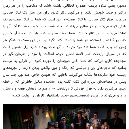
محور» یعنی علاوه
برقصه
همواره لحظاتی داشته باشد که مخاطب را در هر زمان
درگیر و جذب خودش بکند او می‌گوید «کار کردن برای من مثل یک تئاتر خیابانی
می‌ماند. فرق تئاتر خیابانی با تئاتر صحنه‌ای این است که شما در تئاتر صحنه‌ای یک
بلیتی تهیه می‌کنید و در سالن می‌نشینید حالا قصه بد یا خوب باشد تا آخر آن را
تماشا می‌کنید اما در تئاتر خیابانی شما لحظه محورید شما باید در لحظه آن خانمی
که نان گرفته و ایستاده کار شما را تماشا کند نگهدارید. در این سبک تماشاگر هر
زمان که وارد قصه شما شد باید بتواند از آن لذت ببرد.» شاید برای همین است
که در سریال پایتخت کنار قصه اصلی خرده اتفاقات با مزه و هیجان‌انگیز در
مجموعه کاری می‌کند که شما لذتی دوچندان را تجربه کنید. از طرفی بد نیست
بدانید که ماجراهای ریز و درشتی که رنگ و بوی واقعی بودن دارند از تجربه‌های
زیسته خود سازنده‌ها نشأت می‌گیرند.
تاجایی
که هومن حاجی عبدالهی چند سال
پیش در مصاحبه‌ای درباره این نکته گفته بود: «تنابنده
بدلیل
خاطراتی که از
خطه
زیبای مازندران دارد به قول خودش تا «پایتخت ۱۰۰» هم در ذهنش قصه و داستان
دارد و می‌تواند با آوردن شخصیت‌های جدید
داستانهای
تازه‌ای را روایت کند.»