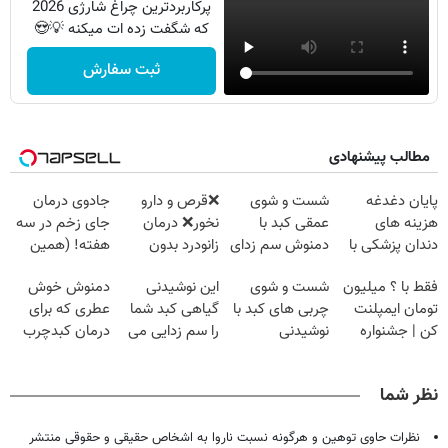
پرکاربردترین چراغ شارژی 2026
که شگفت زده ات میکنه 💡😍
ثبت سفارش
مطالب پیشنهادی
پایان دغدغه
شست و شوی
❌قرص‌ و دارو
جادوی درمان
هزینه های
عمقی کبد با
نخور❌ درمان
جای زخم در سه
دندان پزشکی با
دمنوش سم زدای
زانودرد بدون
هفته! (همین
پک سفید کننده
گیاهی
قرص
حالا رایگان
فقط با ؟ میلیون
شست و شوی
این نوشیدنی
دمنوش خوش
خانگی
صحبت کنید)
تومان ایمپلنت
چربی های کبد با
گیاهی کبد شما
عطری که برای
کن | جشنواره
نوشیدنی
را سم زدایی می
درمان کبدچرب
تموم نشه !!!
گیاهی(55%تخفیف)
کند (با ضمانت
معجزه میکنه
مرجوعی)
نظر شما
نظرات حاوی توهین و هرگونه نسبت ناروا به اشخاص حقیقی و حقوقی منتشر