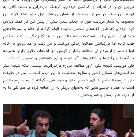
بیرونی آن را در اطراف و اکنافمان دیده‌ایم. فرهنگ مازندرانی و تسلط کافی به
لهجه این
خطه
در سریال پایتخت از همان روزهای اول
جزو
نقاط قوت این
مجموعه به شمار می‌رفت چون به جذاب شدن بیش از پیش این کار کمک ویژه‌ای
کرد. ایده‌ای که طبق گفته‌های محسن تنابنده الهام گرفته از خاله و پسرخاله‌های
خود او در دنیای واقعی است.«خانواده خاله من در
بندرگز
زندگی می‌کنند. خاله‌ام
فوت کرده اما فرزندانش همانجا زندگی می‌کنند و من رفت و آمد زیادی به خانه
آنها داشتم و از مردم آن منطقه، رفتار و گویش آنها اطلاعات دقیق دارم. همیشه
به آدم‌ها و رفتارها و واکنش‌های آنها توجه زیادی داشته‌ام و تصویری که شما از
نقی می‌بینید نتیجه یکی
۲روز
مطالعه درباره مازندرانی‌ها نیست. بلکه نتیجه سفر
به استان‌های شمالی کشور و سال‌ها معاشرت با این مردم است.... من در حقیقت
یکی از پسرخاله‌هایم را بازی کرده‌ام. خلق و خوی نقی برگرفته از روحیه پسرخاله‌ام
است به همراه چاشنی‌هایی که به‌عنوان بازیگر به آن اضافه کرده‌ام. هم نقی ما به
ازا دارد، هم ارسطو و هم پنجعلی.»