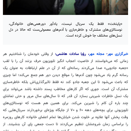
«پایتخت» فقط یک سریال نیست، یادآور دورهمی‌های خانوادگی،
نوستالژی‌های مشترک و خاطره‌بازی با آدم‌های معمولی‌ست که حالا در دل
نسل‌های مختلف جا خوش کرده‌ است.
خبرگزاری مهر
-
مجله مهر
، رؤیا سادات هاشمی:
از وقتی خودمان را شناختیم هر
زمانی که می‌خواستند از خاصیت اعجاب
انگیز
تلویزیون حرف بزنند آن را با لقب
«جعبه جادویی» صدا می‌کردند رسانه‌ای که از آن در علم ارتباطات به عنوان یک
رسانه گرم یاد می‌شود چون آدم‌ها را موقع دیدن دور هم جمع می‌کند؛ اما چیزی
که باعث می‌شود تا این جعبه جادو کند نه فقط
تاثیرگذاری‌اش
بلکه خاطره‌سازی
مشترک آن است.
جوری
که اگر کارهای مخاطب پسند داشته باشد می‌تواند برای
یک نسل خاطرات شیرینی بسازد آن قدر که تا سال‌های سال مرور و حتی تماشای
چند
باره
آن کام را شیرین می‌کند. برای همین هم هست که نوستالژی‌های
تلویزیونی برای بچه‌های دهه ۶۰ و ۷۰ از جایگاه ویژه‌ای برخوردارند سریال‌هایی که
وقت پخش آنها علاوه بر خلوت شدن خیابان‌ها تمام اعضای خانواده کارهای روزمره
را
براساس
زمان شروعشان تنظیم می‌کردند تا دست جمعی پای آن بنشینند. از