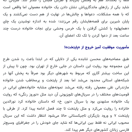
شما را بخنداند هم به وقتش بگریاند و ضربان قلبتان را تندتر کند. سریالی که
شاید یکی از رازهای ماندگاری‌اش نشان دادن یک خانواده معمولی اما واقعی است
که با همه مشکلات، دعواها و چالش‌ها در نهایت از هم دست نمی‌کشند و یک
پایان شیرین برای قصه‌هایشان رقم می‌زنند؛ شده به اندازه نوشیدن یک چای
«
هماپهلو
» یا کشتی گرفتن با یک خرس وحشی برای نجات خانواده درست چند
ساعت بعد از دعوا کردن با تک تک اعضای آن.
مأموریت موفقیت آمیز خروج از «پایتخت»!
طبق مصاحبه‌های محسن تنابنده یکی از دلایلی که در ابتدا باعث رد شدن طرح
این مجموعه بود روایت این داستان در جایی خارج از تهران بود. چون تا پیش از
این ساخت بیشتر آثاری که مربوط به شهرهای دیگر بود صرفاً به پخش آنها در
شبکه‌های استانی محدود می‌شد اما بعد از پایتخت و پرمخاطب شدن خانواده
مازندرانی نقی معمولی رفته رفته می‌شد نمونه‌های مشابه خانواده‌های ایرانی در
قومیت‌های مختلف را در سریال‌های تلویزیونی آن دید مثل «نوروز رنگی» که روایت
یک خانواده مشهدی بود یا سریال «
نون
خ
» که داستان خانواده کرد نورالدین
خانزاده را روایت می‌کرد و مثل پایتخت تا چند فصل ادامه پیدا کرد. از طرفی با
پایتخت ۷ و ورود بازیگران تاجیکستانی حالا می‌شود انتظار داشت که این سریال
محبوب ایرانی نه فقط بین ایرانی‌ها که شاید جای خودش را در جغرافیای وسیع‌تر
فارسی زبانان کشورهای دیگر هم پیدا کند.