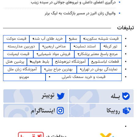
درگیری اعضای داعش و نیروهای جولانی در سیده زینب
والیبال زنان البرز در مسیر بازگشت به لیگ برتر
تبلیغات
قیمت شیشه سکوریت
سفیر
خرید طلای آب شده
قیمت موکت
تور کربلا
استند تسلیت
مداحی اربعین
دوربین مداربسته
مرجع پاسخ معتبر پزشکان
فروش مواد شیمیایی
قیمت ایمپلنت
قطعات لباسشویی
آموزشگاه تیزهوشان
بلیط هواپیما
پرشین هتل
نمایندگی بوش در تهران
بهترین جراح بینی
آموزشگاه زبان ملل
قیمت و خرید سمعک نامرئی
مهرینو