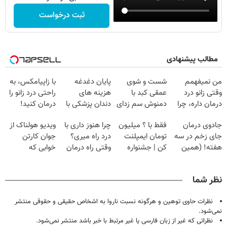
ثبت درخواست
مطالب پیشنهادی
من نمیفهمم
شست و شوی
پایان دغدغه
با زاپیامکس، به
وقتی زانو درد
عمقی کبد با
هزینه های
راحتی درد زانو را
درمان داره، چرا
دمنوش سم زدای
دندان پزشکی با
درمان کنید!
دردش رو داری
گیاهی
پک سفید کننده
جادوی درمان
فقط با ؟ میلیون
چرا هنوز داری با
ویدیو هولناک از
تحمل میکنی؟❗
خانگی
جای زخم در سه
تومان ایمپلنت
درد راه میری؟
جوان کارتن
هفته! (همین
کن | جشنواره
وقتی راه درمان
خوابی که
حالا رایگان
تموم نشه !!!
جلو پاته!
میلیاردر شد.
صحبت کنید)
آموزش رایگان
نظر شما
نظرات حاوی توهین و هرگونه نسبت ناروا به اشخاص حقیقی و حقوقی منتشر
نمی‌شود.
نظراتی که غیر از زبان فارسی یا غیر مرتبط با خبر باشد منتشر نمی‌شود.