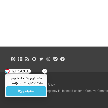
فقط توی یک ماه با پودر
جلبک7کیلو لاغر شو(تعداد
درباره ما
تماس با ما
بازرگانی
محدود)
تخفیف ویژه!
All Content by Mehr News Agency is licensed under a Creative Commons
License.