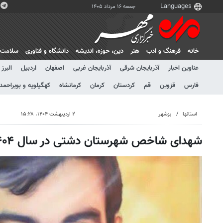
جمعه ۱۶ مرداد ۱۴۰۵
خانه
فرهنگ و ادب
هنر
دين، حوزه، انديشه
دانشگاه و فناوری
سلامت
عناوین اخبار
آذربایجان شرقی
آذربایجان غربی
اصفهان
اردبیل
البرز
فارس
قزوین
قم
کردستان
کرمان
کرمانشاه
کهگیلویه و بویراحمد
استانها
بوشهر
۲ اردیبهشت ۱۴۰۴، ۱۵:۲۸
شهدای شاخص شهرستان دشتی در سال ۱۴۰۴ معرفی شدند