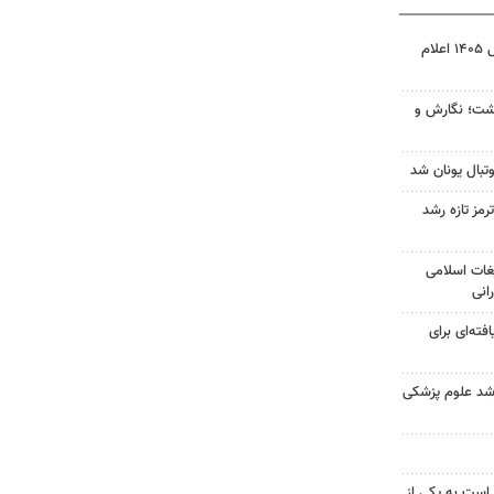
نتیجه آزمون ورودی سمپاد سال ۱۴۰۵ اعلام
زگشت؛ نگارش و
تبال یونان شد
رمز تازه رشد
غات اسلامی
انی
فته‌ای برای
ارشد علوم پزشکی
 است به یکی از