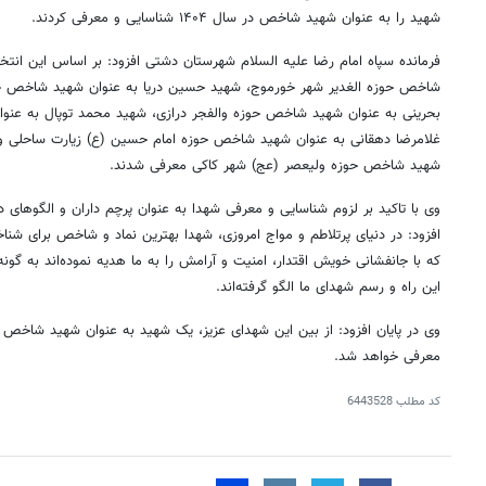
شهید را به عنوان شهید شاخص در سال ۱۴۰۴ شناسایی و معرفی کردند.
فرمانده سپاه امام رضا علیه السلام شهرستان دشتی افزود: بر اساس این انت
شاخص حوزه الغدیر شهر خورموج، شهید حسین دریا به عنوان شهید شاخص حو
بحرینی به عنوان شهید شاخص حوزه والفجر درازی، شهید محمد توپال به عنو
غلامرضا دهقانی به عنوان شهید شاخص حوزه امام حسین (
ع)
زیارت ساحلی و 
شهید شاخص حوزه ولیعصر (
عج
) شهر
کاکی
معرفی شدند.
وی با تاکید بر لزوم شناسایی و معرفی شهدا به عنوان پرچم داران و الگوهای د
افزود: در دنیای پرتلاطم و مواج امروزی، شهدا بهترین نماد و شاخص برای شن
که با جانفشانی خویش اقتدار، امنیت و آرامش را به ما هدیه نموده‌اند به گونه‌ا
این راه و رسم شهدای ما الگو گرفته‌اند.
وی در پایان افزود: از بین این شهدای عزیز، یک شهید به عنوان شهید شاخص
معرفی خواهد شد.
کد مطلب
6443528