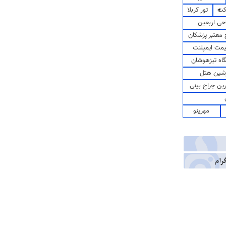
کت
تور کربلا
حی اربعین
معتبر پزشکان
مت ایمپلنت
اه تیزهوشان
شین هتل
رین جراح بینی
مهرینو