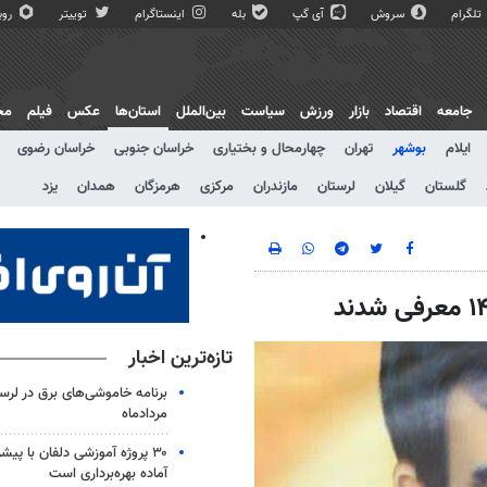
تلگرام
سروش
آی گپ
بله
اینستاگرام
توییتر
روبی
جامعه
اقتصاد
بازار
ورزش
سیاست
بین‌الملل
استان‌ها
عکس
فیلم
مج
ایلام
بوشهر
تهران
چهارمحال و بختیاری
خراسان جنوبی
خراسان رضوی
گلستان
گیلان
لرستان
مازندران
مرکزی
هرمزگان
همدان
یزد
تازه‌ترین اخبار
مردادماه
آماده بهره‌برداری است