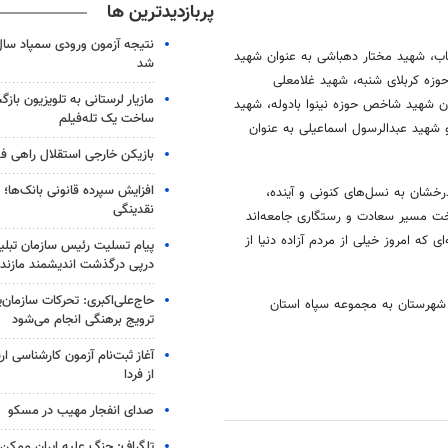
پربازدیدترین ها
خاب، شهید مختار دهباشی به عنوان شهید
شد
زه کربلای شنبه، شهید غلامعلی
مازیار لرستانی به تلویزیون با
ان شهید شاخص حوزه نینوا
بادوله
، شهید
ساخت یک تله‌فیلم
شهید عبدالرسول اسماعیلی به عنوان
بازیکن خارجی استقلال راهی فو
افزایش سپرده قانونی بانک‌ها؛ ت
رخشان به نسل‌های کنونی و آینده،
نقدینگی
اخت مسیر سعادت و رستگاری جامعه‌اند
ی که امروز خیلی از مردم آزاده دنیا از
پیام تسلیت رئیس سازمان تبلی
درپی درگذشت اندیشمند مازندر
حاج‌علی‌اکبری: تحرکات سازمان‌یا
 شهرستان به مجموعه سپاه استان
ترویج برهنگی انجام می‌شود
آغاز ثبت‌نام‌ آزمون کارشناسی 
از فردا
صدای انفجار مهیب در مسکو
تلگراف: جنگ علیه ایران ممکن