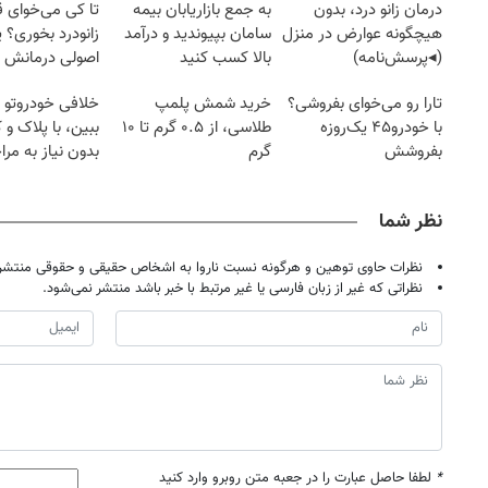
درمان زانو درد، بدون
به جمع بازاریابان بیمه
تا کی می‌خوای 
هیچگونه عوارض در منزل
سامان بپیوندید و درآمد
زانودرد بخوری؟ ی
(◂پرسش‌نامه)
بالا کسب کنید
اصولی درمانش 
تارا رو می‌خوای بفروشی؟
خرید شمش پلمپ
خلافی خودروتو ا
با خودرو۴۵ یک‌روزه
طلاسی، از ۰.۵ گرم تا ۱۰
ببین، با پلاک و 
بفروشش
گرم
بدون نیاز به مرا
حضوری
نظر شما
نظرات حاوی توهین و هرگونه نسبت ناروا به اشخاص حقیقی و حقوقی منتشر 
نظراتی که غیر از زبان فارسی یا غیر مرتبط با خبر باشد منتشر نمی‌شود.
*
لطفا حاصل عبارت را در جعبه متن روبرو وارد کنید