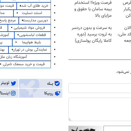
قرص
فرصت ویژه‼️ استخدام
خرید طلای آب شده
قیمت مو
کبار
بیمه سامان با حقوق و
استند تسلیت
مدا
کن
مزایای بالا
دوربین مداربسته
مرجع پاسخ 
لان
به سرعت و بدون دردسر
فروش مواد شیمیایی
قی
کد ملی،
به ثروت برسید (دوره
قطعات لباسشویی
آموزشگ
جعه
کاملا رایگان پولسازی)
بلیط هواپیما
پر
نمایندگی بوش در تهران
بهت
آموزشگاه زبان ملل
قیمت و خرید سمعک نامرئی
نمی‌شود.