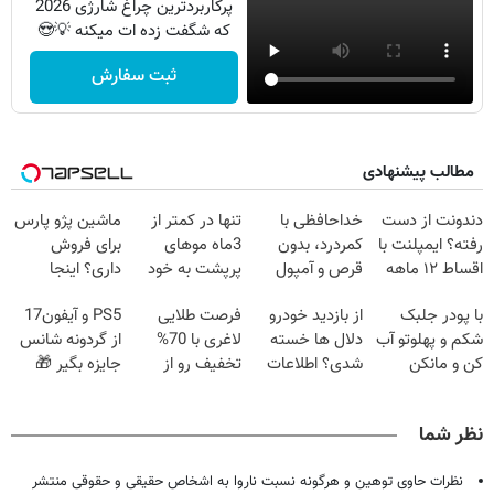
پرکاربردترین چراغ شارژی 2026
که شگفت زده ات میکنه 💡😍
ثبت سفارش
مطالب پیشنهادی
دندونت از دست
خداحافظی با
تنها در کمتر از
ماشین پژو پارس
رفته؟ ایمپلنت با
کمردرد، بدون
3ماه موهای
برای فروش
اقساط ۱۲ ماهه
قرص و آمپول
پرپشت به خود
داری؟ اینجا
راه حلشه
هدیه دهید🌱
سریع بفروشش
با پودر جلبک
از بازدید خودرو
فرصت طلایی
PS5 و آیفون17
شامپوجلبک45%تخفیف
شکم و پهلوتو آب
دلال ها خسته
لاغری با 70%
از گردونه شانس
کن و مانکن
شدی؟ اطلاعات
تخفیف رو از
جایزه بگیر 🎁
شو(تخفیف تا
ماشینت رو اینجا
دست نده🔥
امشب)
ثبت کن
نظر شما
نظرات حاوی توهین و هرگونه نسبت ناروا به اشخاص حقیقی و حقوقی منتشر