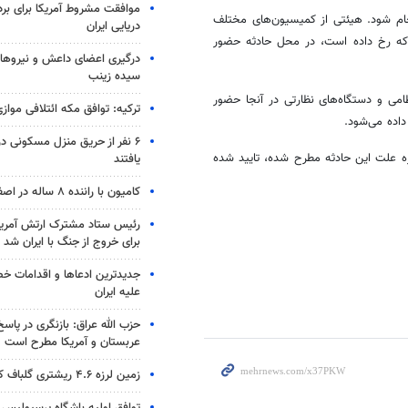
موافقت مشروط آمریکا برای بر
جام شود. هیئتی از کمیسیون‌های مختلف
دریایی ایران
 که رخ داده است، در محل حادثه حضور
درگیری اعضای داعش و نیروهای
سیده زینب
ظامی و دستگاه‌های نظارتی در آنجا حضور
ترکیه: توافق مکه ائتلافی موازی
اده می‌شود.
۶ نفر از حریق منزل مسکونی 
ره علت این حادثه مطرح شده، تایید شده
یافتند
کامیون با راننده ۸ ساله در اصفهان توقیف شد
رئیس ستاد مشترک ارتش آمریکا
برای خروج از جنگ با ایران شد
جدیدترین ادعاها و اقدامات خ
علیه ایران
حزب الله عراق: بازنگری در پاسخ
عربستان و آمریکا مطرح است
زمین لرزه ۴.۶ ریشتری گلباف کرمان را لرزاند
توافق اولیه باشگاه پرسپولیس 