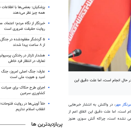
پزشکیان: بعضی‌ها با اطلاعات ن
همه چیز نظر می‌دهند
خبرنگار از نگاه مردم؛ اعتماد، مط
روایت حقیقت ضروری است
۵ گردشگر مفقودشده در جنگل
از ۸ ساعت پیدا شدند
هشدار تارتار در رختکن پرسپول
تعارف در انتظار فرد خاطی
عارف: جنگ اصلی امروز، جنگ رو
امید و هویت ملی است
در حال انجام است، اما علت دقیق این
اجرای طرح حکاک برای صیانت ا
کشاورزی سرعین
خلأ آوینی‌ها در روایت فتوحات؛ ر
رنگار مهر
، در واکنش به انتشار خبرهایی
انقلاب اسلام نداریم
ام است، اما علت دقیق این اتفاق اعم از
قطعی نشده است، چراکه آتش سوزی هنوز
پربازدیدترین ها