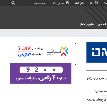
نتایج زنده
کا
ایتا
جداول لیگ
له مهر
عناوین اخبار
 ملل برای رژیم
ه کما برد
 طرح‌های توسعه