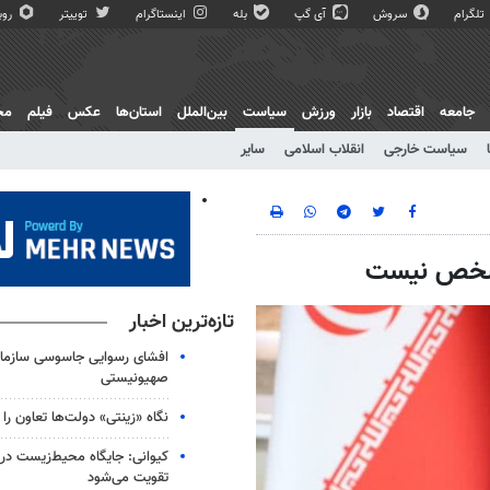
تلگرام
سروش
آی گپ
بله
اینستاگرام
توییتر
روبی
جامعه
اقتصاد
بازار
ورزش
سیاست
بین‌الملل
استان‌ها
عکس
فیلم
مج
سیاست خارجی
انقلاب اسلامی
سایر
 مشخص نیست
تازه‌ترین اخبار
افشای رسوایی جاسوسی سازمان
صهیونیستی
نگاه «زینتی» دولت‌ها تعاون را ب
کیوانی: جایگاه محیط‌زیست در
تقویت می‌شود