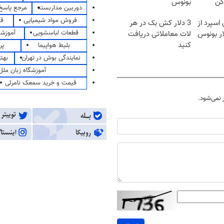
کن
بونوس
دوربین مداربسته
مرجع پاسخ 
فروش مواد شیمیایی
قی
اسپرد از
3 دلار کش بک در هر
قطعات لباسشویی
آموزشگ
لات معاملاتی دریافت
کنید
بلیط هواپیما
پر
نمایندگی بوش در تهران
بهت
آموزشگاه زبان ملل
قیمت و خرید سمعک نامرئی
نمی‌شود.