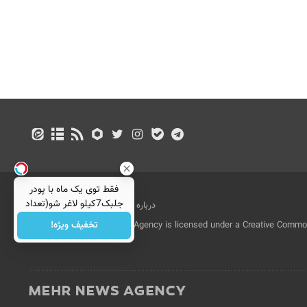
فقط توی یک ماه با پودر
جلبک7کیلو لاغر شو(تعداد
درباره ما
تماس با ما
بازرگانی
محدود)
تخفیف ویژه!
All Content by Mehr News Agency is licensed under a Creative Commons
License.