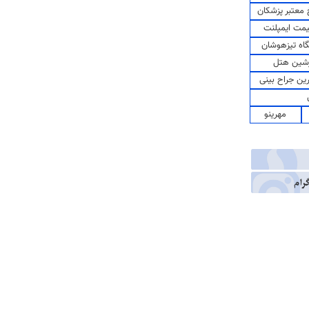
معتبر پزشکان
مت ایمپلنت
اه تیزهوشان
شین هتل
رین جراح بینی
مهرینو