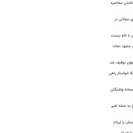
داشتن محاصره
 جولانی در
 با ناتو نیست
در مشهد نجات
 خواستار راهی
صمانه واشنگتن
 به حمله اخیر
با همتای