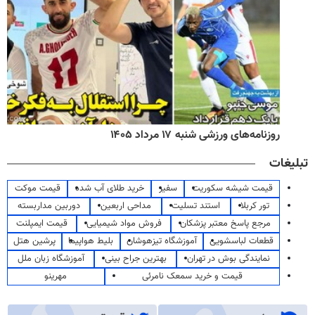
روزنامه‌های ورزشی شنبه ۱۷ مرداد ۱۴۰۵
تبلیغات
قیمت شیشه سکوریت
سفیر
خرید طلای آب شده
قیمت موکت
تور کربلا
استند تسلیت
مداحی اربعین
دوربین مداربسته
مرجع پاسخ معتبر پزشکان
فروش مواد شیمیایی
قیمت ایمپلنت
قطعات لباسشویی
آموزشگاه تیزهوشان
بلیط هواپیما
پرشین هتل
نمایندگی بوش در تهران
بهترین جراح بینی
آموزشگاه زبان ملل
قیمت و خرید سمعک نامرئی
مهرینو