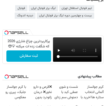
تیم فوتبال استقلال تهران
لیگ برتر فوتبال ایران
فوتبال
بیست و چهارمین دوره لیگ برتر فوتبال ایران
دیدیه اندونگ
پرکاربردترین چراغ شارژی 2026
که شگفت زده ات میکنه 💡😍
ثبت سفارش
مطالب پیشنهادی
کرم جوانساز
شست و شوی
❌قرص‌ و دارو
با کرم جوانساز
آلمانی انتخاب
عمقی کبد با
نخور❌ درمان
جلبک، پیری رو
ستاره ها!خرید با
دمنوش سم زدای
زانودرد بدون
معکوس
تخفیف
گیاهی
قرص
کن(50%