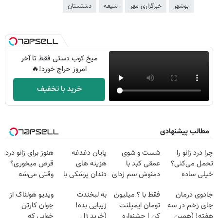
بوشهر
خبرگزاری مهر
شیعه
دشتستان
میخ کوب دستی فقط تا آخر
امروز حراج خورد!🔥
خرید با تخفیف
مطالب پیشنهادی
چرا درد زانو را
شست و شوی
پایان دغدغه
هنوز برای زانو درد
تحمل می‌کنی؟
عمقی کبد با
هزینه های
قرص میخوری؟
خیلی ساده
دمنوش سم زدای
دندان پزشکی با
وقتی می‌شه
درمنزل درمانش
گیاهی
پک سفید کننده
بدون عمل
جادوی درمان
فقط با ؟ میلیون
به لبخندت
ویدیو هولناک از
کن
خانگی
درمانش کرد؟؟؟؟
جای زخم در سه
تومان ایمپلنت
زیبایی بده!
جوان کارتن
هفته! (همین
کن | جشنواره
(خرید ژل
خوابی که