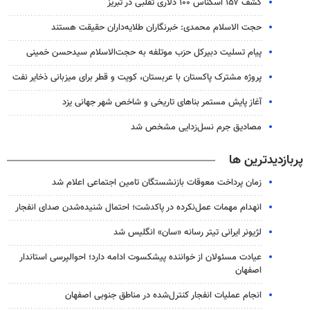
کشف ۱۵۷ اسکناس ۱۰۰ دلاری تقلبی در تبریز
حجت الاسلام محمدی: خبرنگاران طلایه‌داران حقیقت هستند
پیام تسلیت دبیرکل حزب موتلفه به حجت‌الاسلام سیدحسن خمینی
پروژه مشترک پاکستان با عربستان، کویت و قطر برای میزبانی ذخایر نفت
آغاز پایش مستمر بناهای تاریخی و شاخص شهر جهانی یزد
مصادیق جرم نسل‌زدایی مشخص شد
پربازدیدترین ها
زمان پرداخت معوقات بازنشستگان تامین اجتماعی اعلام شد
انهدام مهمات عمل‌نکرده در پاکدشت؛ احتمال شنیده‌شدن صدای انفجار
لژیونر ایرانی تیتر رسانه «سان» انگلیس شد
عیادت مسئولان از خواننده پیشکسوت ادامه دارد؛ احوالپرسی استاندار
اصفهان
انجام عملیات انفجار کنترل‌شده در مناطق جنوبی اصفهان