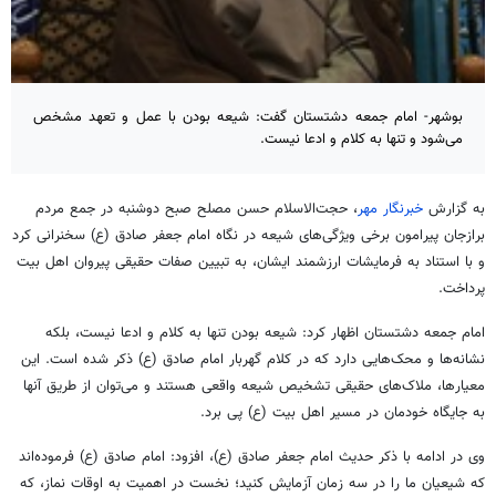
بوشهر- امام جمعه دشتستان گفت: شیعه بودن با عمل و تعهد مشخص
می‌شود و تنها به کلام و ادعا نیست.
به گزارش
خبرنگار مهر
، حجت‌الاسلام حسن مصلح صبح دوشنبه در جمع مردم
برازجان پیرامون برخی ویژگی‌های شیعه در نگاه امام جعفر صادق (
ع)
سخنرانی کرد
و با استناد به فرمایشات ارزشمند ایشان، به تبیین صفات حقیقی پیروان اهل بیت
پرداخت.
امام جمعه دشتستان اظهار کرد: شیعه بودن تنها به کلام و ادعا نیست، بلکه
نشانه‌ها و محک‌هایی دارد که در کلام گهربار امام صادق (
ع)
ذکر شده است. این
معیارها، ملاک‌های حقیقی تشخیص شیعه واقعی هستند و می‌توان از طریق آنها
به جایگاه خودمان در مسیر اهل بیت (
ع)
پی برد.
وی در ادامه با ذکر حدیث امام جعفر صادق (
ع)
، افزود: امام صادق (
ع)
فرموده‌اند
که شیعیان ما را در سه زمان آزمایش کنید؛ نخست در اهمیت به اوقات نماز، که