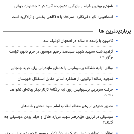
نامزدی بهترین فیلم و بازیگری «دوچرخه آبی» در ۲ جشنواره جهانی
اسماعیلی: نامِ «خبرنگار»، مترادف با « آگاهی بخشی و آزادگی» است
پربازدیدترین ها
کامیون با راننده ۸ ساله در اصفهان توقیف شد
گرامیداشت سپهبد شهید سیدعبدالرحیم موسوی در حرم بانوی کرامت
برگزار شد
توافق اولیه باشگاه پرسپولیس با همتای مازندرانی برای خرید جنجالی
تمجید رسانه آلبانیایی از عملکرد آسانی مقابل استقلال خوزستان
حرکت سرمربی پرسپولیس روی لبه پرتگاه/ تارتار دیگر بهانه‌ای نخواهد
داشت
تصویر جدیدی از رهبر معظم انقلاب امام سید مجتبی خامنه‌ای
موسیقی در ترازوی حق/رهبر شهید درباره حلال و حرام بودن موسیقی چه
گفتند؟
عراقچی: توافق با عمان نزدیک است/ تکذیب سهم ۱۱ درصدی ایران از خزر