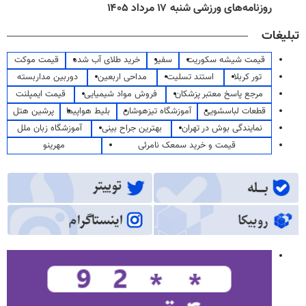
روزنامه‌های ورزشی شنبه ۱۷ مرداد ۱۴۰۵
تبلیغات
قیمت شیشه سکوریت
سفیر
خرید طلای آب شده
قیمت موکت
تور کربلا
استند تسلیت
مداحی اربعین
دوربین مداربسته
مرجع پاسخ معتبر پزشکان
فروش مواد شیمیایی
قیمت ایمپلنت
قطعات لباسشویی
آموزشگاه تیزهوشان
بلیط هواپیما
پرشین هتل
نمایندگی بوش در تهران
بهترین جراح بینی
آموزشگاه زبان ملل
قیمت و خرید سمعک نامرئی
مهرینو