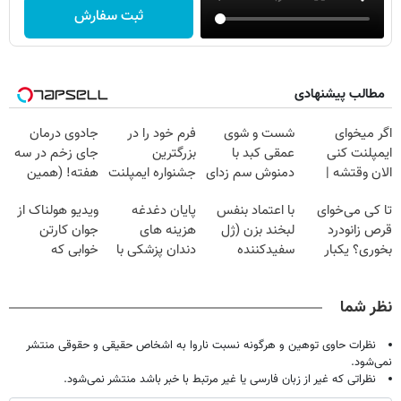
ثبت سفارش
مطالب پیشنهادی
اگر میخوای
شست و شوی
فرم خود را در
جادوی درمان
ایمپلنت کنی
عمقی کبد با
بزرگترین
جای زخم در سه
الان وقتشه |
دمنوش سم زدای
جشنواره ایمپلنت
هفته! (همین
فقط با ۲۵
گیاهی
تهران پر کنید ! |
حالا رایگان
تا کی می‌خوای
با اعتماد بنفس
پایان دغدغه
ویدیو هولناک از
میلیون تومان!!!
فقط ۲۵ میلیون
صحبت کنید)
قرص زانودرد
لبخند بزن (ژل
هزینه های
جوان کارتن
بخوری؟ یکبار
سفیدکننده
دندان پزشکی با
خوابی که
اصولی درمانش
دندان40%تخفیف)
پک سفید کننده
میلیاردر شد.
کن
خانگی
آموزش رایگان
نظر شما
نظرات حاوی توهین و هرگونه نسبت ناروا به اشخاص حقیقی و حقوقی منتشر
نمی‌شود.
نظراتی که غیر از زبان فارسی یا غیر مرتبط با خبر باشد منتشر نمی‌شود.