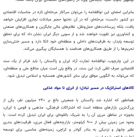
نوظهور جنوب آسیا، جایگاهی ویژه در راهبردهای اقتصادی ایران یافته است.
بنابراین امضای این توافقنامه را می‌توان سرآغاز مرحله‌ای تازه در مناسبات اقتصادی
دو کشور دانست؛ مرحله‌ای که در آن نه‌تنها حجم مبادلات تجاری افزایش خواهد
یافت، بلکه زیرساخت‌های حمل‌ونقل، نظام‌های مالی جایگزین و همکاری‌های صنعتی
و کشاورزی نیز تقویت خواهند شد و از سویی دیگر ایران نشان داد که برای تحقق
توسعه پایدار، به ظرفیت‌های داخلی و منطقه‌ای خود اتکا دارد و مسیر خنثی‌سازی
تحریم‌ها را از طریق همکاری‌های هدفمند با همسایگان پیگیری می‌کند.
در این چارچوب، توافقنامه تجارت آزاد ایران و پاکستان را باید فراتر از یک سند
اقتصادی صرف تلقی کرد؛ این سند، در واقع پلی است میان منافع ملی و منطقه‌ای،
که می‌تواند به الگویی موفق برای سایر کشورهای همسایه و اسلامی تبدیل شود.
کالاهای استراتژیک در مسیر تبادل؛ از انرژی تا مواد غذایی
همانطور که اشاره شد پاکستان با جمعیتی بالغ بر ۲۴۰ میلیون نفر، یکی از
بزرگ‌ترین بازارهای منطقه است که اشتراکات فرهنگی، مذهبی و قومی با ایران،
به‌ویژه در مناطق مرزی آن را به شریک بالقوه‌ای برای ایران تبدیل کرده است. با
وجود مرز زمینی بیش از ۹۰۰ کیلومتر، بازارچه‌های فعال مرزی، ظرفیت‌های بندری
نظیر چابهار و نزدیکی به بنادر
گوادر
و کراچی، زمینه‌های مناسبی برای توسعه