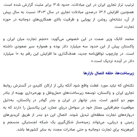
ترتیب تراز تجاری ایران در این مبادلات، حدود ۳.۵ برابر مثبت گزارش شده است.
همچنین افزایش ۱۳.۶ درصدی مبادلات تجاری در سال ۱۴۰۳ نسبت به سال پیش
از آن، نشانه‌ای روشن از پویایی و ظرفیت بالای همکاری‌های دوجانبه در حوزه
تجارت است.
محمد اتابک وزیر
صمت
در این خصوص می‌گوید: «حجم تجارت میان ایران و
پاکستان پیش از این حدود سه میلیارد دلار بوده و همواره سیر صعودی داشته
است. در چارچوب توافق‌نامه جدید، هدف‌گذاری ما افزایش این رقم به ۱۰ میلیارد
دلار در آینده نزدیک است.»
زیرساخت‌ها، حلقه اتصال بازارها
نکته‌ای که نباید مورد غفلت واقع شود آنکه یکی از ارکان کلیدی در گسترش روابط
تجاری ایران و پاکستان، توسعه زیرساخت‌های حمل‌ونقل و بهره‌برداری بهینه از بنادر
مهم دو کشور است. بندر چابهار در ایران و بندر
گوادر
در پاکستان، به‌دلیل
موقعیت جغرافیایی ممتاز خود در سواحل دریای عمان، این پتانسیل را دارند که به
دروازه‌های تجارت منطقه‌ای تبدیل شوند. اتصال این دو بندر از طریق کریدورهای
زمینی و دریایی، می‌تواند زمینه‌ساز شکل‌گیری یک شبکه لجستیکی منسجم و
کم‌هزینه برای تجارت دوجانبه و حتی صادرات مجدد به سایر کشورها باشد.