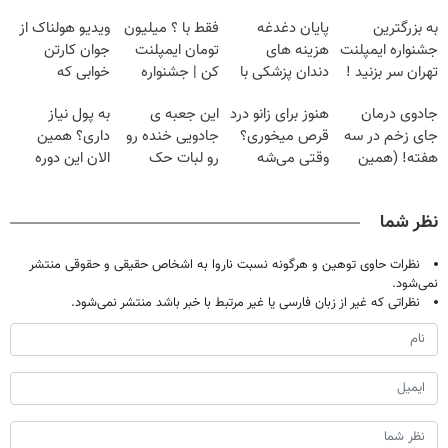
به بزرگترین
پایان دغدغه
فقط با ؟ میلیون
ویدیو هولناک از
جشنواره ایمپلنت
هزینه های
تومان ایمپلنت
جوان کارتن
تهران سر بزنید !
دندان پزشکی با
کن | جشنواره
خوابی که
| فقط ۲۵
پک سفید کننده
تموم نشه !!!
میلیاردر شد.
جادوی درمان
هنوز برای زانو درد
این جعبه ی
به پول نیاز
میلیون !
خانگی
آموزش رایگان
جای زخم در سه
قرص میخوری؟
جادویی خنده رو
داری؟ همین
هفته! (همین
وقتی می‌شه
رو لبات حک
الان این دوره
حالا رایگان
بدون عمل
میکنه
رایگان رو شرکت
صحبت کنید)
درمانش کرد؟؟؟؟
خرید40%تخفیف
کن تا دیر نشده!
نظر شما
نظرات حاوی توهین و هرگونه نسبت ناروا به اشخاص حقیقی و حقوقی منتشر
نمی‌شود.
نظراتی که غیر از زبان فارسی یا غیر مرتبط با خبر باشد منتشر نمی‌شود.