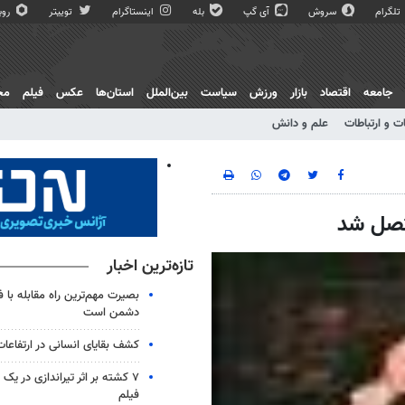
تلگرام
سروش
آی گپ
بله
اینستاگرام
توییتر
روبی
جامعه
اقتصاد
بازار
ورزش
سیاست
بین‌الملل
استان‌ها
عکس
فیلم
مج
ت و ارتباطات
علم و دانش
تازه‌ترین اخبار
بصیرت مهم‌ترین راه مقابله با 
دشمن است
کشف بقایای انسانی در ارتفاعا
۷ کشته بر اثر تیراندازی در یک
فیلم