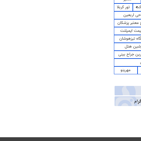
کت
تور کربلا
حی اربعین
معتبر پزشکان
مت ایمپلنت
اه تیزهوشان
شین هتل
رین جراح بینی
مهرینو