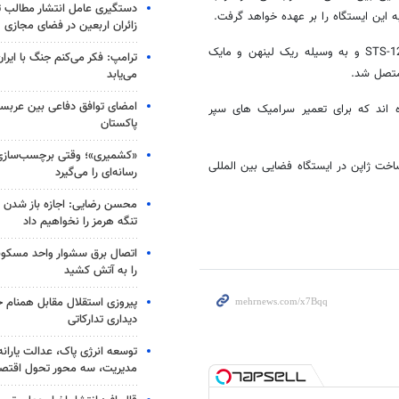
دستگیری عامل انتشار مطالب تو
این ایستگاه را بر عهده خواهد گرفت.
زائران اربعین در فضای مجازی
این بازوی بزرگ روباتیک در جریان دومین پیاده روی فضانوردان ماموریت STS-123 و به وسیله ریک لینهن و مایک
ترامپ: فکر می‌کنم جنگ با ایران
متصل شد.
می‌یابد
امضای توافق دفاعی بین عربستا
اند که برای تعمیر سرامیک های سپر
پاکستان
«کشمیری»؛ وقتی برچسب‌سازی
خت ژاپن در ایستگاه فضایی بین المللی
رسانه‌ای را می‌گیرد
محسن رضایی: اجازه باز شدن 
تنگه هرمز را نخواهیم داد
اتصال برق سشوار واحد مسکونی 
را به آتش کشید
پیروزی استقلال مقابل همنام خ
دیداری تدارکاتی
توسعه انرژی پاک، عدالت یارانه
مدیریت، سه محور تحول اقتص