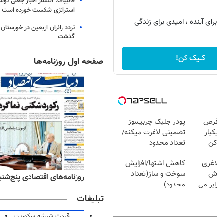
قالیباف: انتشار اخبار جعلی تو
استراتژی شکست خورده است
رای آینده ، امیدی برای زندگی
گذشت
کلیک کن!
صفحه اول روزنامه‌ها
قرص
پودر جلبک چربیسوز
کبار
تضمینی لاغرت میکنه/
کن
تعداد محدود
اغری
کاهش اشتها/افزایش
زش
سوخت و ساز(تعداد
ه‌های ورزشی پنج‌شنبه ۱۵ مرداد ۱۴۰۵
روزنامه‌های اقتصادی پنج‌شنبه ۱۵ مرداد ۰۵
یسوزی را 3برابر می
محدود)
تبلیغات
قیمت شیشه سکوریت