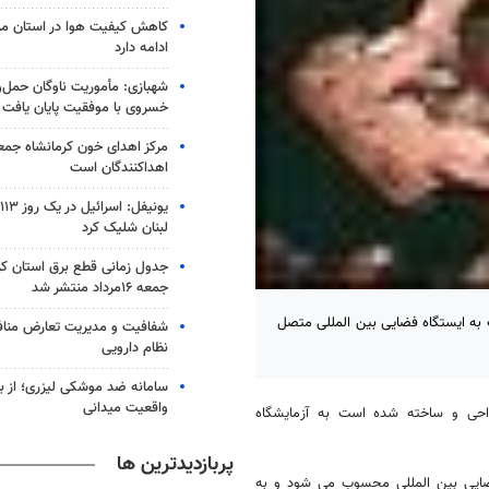
کاهش کیفیت هوا در استان مرک
ادامه دارد
شهبازی: مأموریت ناوگان حمل‌و
خسروی با موفقیت پایان یافت
مرکز اهدای خون کرمانشاه جمعه
اهداکنندگان است
ی
لبنان شلیک کرد
جدول زمانی قطع برق استان کرم
جمعه ۱۶مرداد منتشر شد
ماموریت STS-123 روبات Dextre را با موفقیت به ایستگاه فضایی بین المللی متصل
شفافیت و مدیریت تعارض منافع
نظام دارویی
سامانه ضد موشکی لیزری؛ از ب
واقعیت میدانی
راحی و ساخته شده است به آزمایشگاه
پربازدیدترین ها
ایی بین المللی محسوب می شود و به