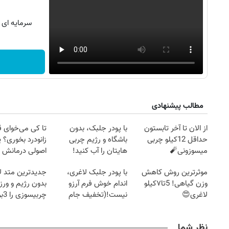
سرمایه ای ب
مطالب پیشنهادی
از الان تا آخر تابستون
با پودر جلبک، بدون
تا کی می‌خوای 
حداقل 12کیلو چربی
باشگاه و رژیم چربی
زانودرد بخوری؟ ی
میسوزونی🧨
هایتان را آب کنید!
اصولی درمانش 
موثرترین روش کاهش
با پودر جلبک لاغری،
جدیدترین متد ل
وزن گیاهی! 5تا۷کیلو
اندام خوش فرم آرزو
بدون رژیم و ور
۱۴
روزنامه‌های صبح پنج‌شنبه ۱۵ مرداد ۱۴۰۵
روزنام
لاغری😍
نیست!(تخفیف جام
چرب
جهانی)
کند
نظر شما