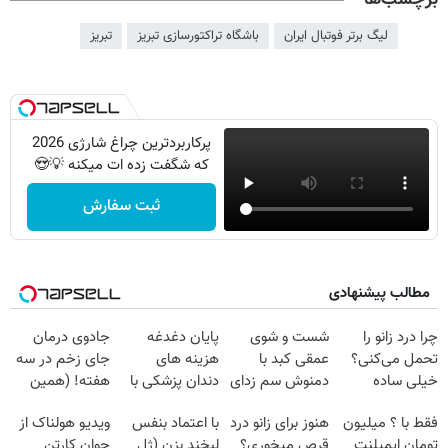
لیگ برتر فوتبال ایران
باشگاه تراکتورسازی تبریز
تبریز
پرکاربردترین چراغ شارژی 2026
که شگفت زده ات میکنه 💡😍
ثبت سفارش
مطالب پیشنهادی
چرا درد زانو را
شست و شوی
پایان دغدغه
جادوی درمان
تحمل می‌کنی؟
عمقی کبد با
هزینه های
جای زخم در سه
خیلی ساده
دمنوش سم زدای
دندان پزشکی با
هفته! (همین
درمنزل درمانش
گیاهی
پک سفید کننده
حالا رایگان
فقط با ؟ میلیون
هنوز برای زانو درد
با اعتماد بنفس
ویدیو هولناک از
کن
خانگی
صحبت کنید)
تومان ایمپلنت
قرص میخوری؟
لبخند بزن (ژل
جوان کارتن