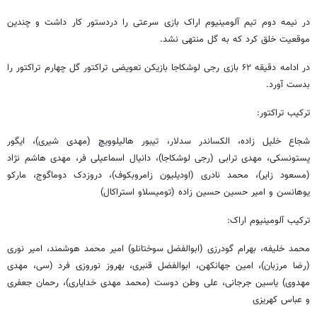
در نیمه دوم تیم آلومینیوم اراک بازی سرعتی را دردستور کار داشت و چندین
موقعیت خلق کرد که به گل منتهی نشد.
در ادامه دقیقه ۶۲ بازی رجی لوشکاجا بازیکن تعویضی تراکتور گل چهارم تراکتور را
بدست آورد.
ترکیب تراکتور:
شجاع خلیل زاده، الکساندر سدلار، تیبور هالیلوویچ (مهدی شیری)، ایگور
پستونسکی، مهدی ترابی (رجی لوشکاجا)، دانیال اسماعیلی فر، مهدی
هاشم
نژاد
(مسعود زایر)، محمد نادری (اودیلیون زامروبکوف)، دروزدک دوماگوج، مارکو
یوهانسن و امیر
حسین حسین
زاده (تومیسلاو استراکال)
ترکیب آلومینیوم اراک:
محمد خلیفه،
بهرام
گودرزی (ابوالفضل سوختانلو) امیر محمد هوشمند، امیر نوری
(رضا مرزبان)، امین جهانکهن، ابوالفضل قنبری، بهروز نوروزی فرد (سی، مهدی
مهدوی) یاسین جرجانی، علی وطن دوست (محمد مهدی خدایاری)، رحمان جعفری
و عباس کهریزی