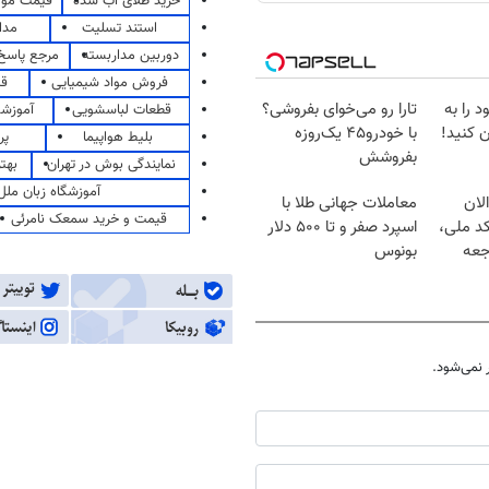
خرید طلای آب شده
قیمت مو
استند تسلیت
مدا
دوربین مداربسته
مرجع پاسخ 
فروش مواد شیمیایی
قی
 را به
تارا رو می‌خوای بفروشی؟
قطعات لباسشویی
آموزشگ
 کنید!
با خودرو۴۵ یک‌روزه
بلیط هواپیما
پر
بفروشش
نمایندگی بوش در تهران
بهت
آموزشگاه زبان ملل
لان
معاملات جهانی طلا با
قیمت و خرید سمعک نامرئی
کد ملی،
اسپرد صفر و تا ۵۰۰ دلار
جعه
بونوس
نمی‌شود.