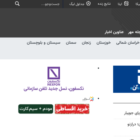
نتایج زنده
کا
ایتا
جداول لیگ
له مهر
عناوین اخبار
خراسان شمالی
خوزستان
زنجان
سمنان
سیستان و بلوچستان
ون؛ درازنو