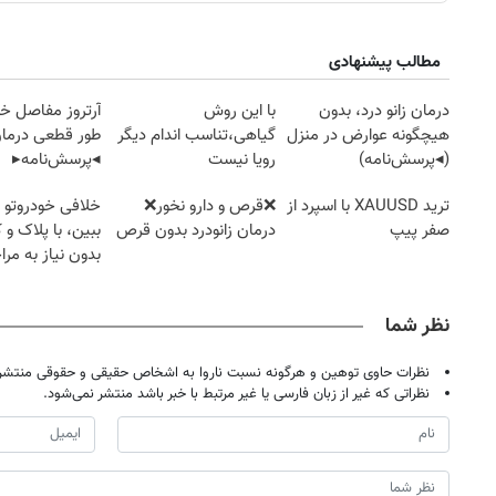
مطالب پیشنهادی
درمان زانو درد، بدون
با این روش
آرتروز مفاصل خود
هیچگونه عوارض در منزل
گیاهی،تناسب اندام دیگر
طور قطعی درمان
(◂پرسش‌نامه)
رویا نیست
◂پرسش‌نامه▸
ترید XAUUSD با اسپرد از
❌قرص‌ و دارو نخور❌
خلافی خودروتو ا
صفر پیپ
درمان زانودرد بدون قرص
ببین، با پلاک و 
بدون نیاز به مرا
حضوری
نظر شما
نظرات حاوی توهین و هرگونه نسبت ناروا به اشخاص حقیقی و حقوقی منتشر 
نظراتی که غیر از زبان فارسی یا غیر مرتبط با خبر باشد منتشر نمی‌شود.