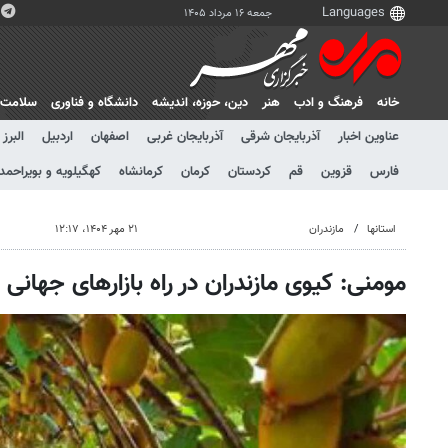
جمعه ۱۶ مرداد ۱۴۰۵
خانه
فرهنگ و ادب
هنر
دين، حوزه، انديشه
دانشگاه و فناوری
سلامت
عناوین اخبار
آذربایجان شرقی
آذربایجان غربی
اصفهان
اردبیل
البرز
فارس
قزوین
قم
کردستان
کرمان
کرمانشاه
کهگیلویه و بویراحمد
استانها
مازندران
۲۱ مهر ۱۴۰۴، ۱۲:۱۷
مومنی: کیوی مازندران در راه بازارهای جهانی