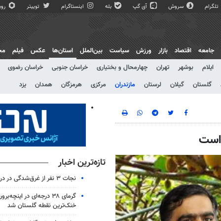
تلگرام
سروش
آی گپ
بله
اینستاگرام
توییتر
روبی
جامعه
اقتصاد
بازار
ورزش
سیاست
بین‌الملل
استان‌ها
عکس
فیلم
مج
ایلام
بوشهر
تهران
چهارمحال و بختیاری
خراسان جنوبی
خراسان رضوی
گلستان
گیلان
لرستان
مازندران
مرکزی
هرمزگان
همدان
یزد
 است
تازه‌ترین اخبار
نجات ۳ نفر از غرق‌شدگی در دریای جویبار
گرمای ۳۸ درجه‌ای در اینچه‌بر
خنک‌ترین نقطه گلستان شد