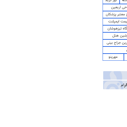
کت
تور کربلا
حی اربعین
معتبر پزشکان
مت ایمپلنت
اه تیزهوشان
شین هتل
رین جراح بینی
مهرینو