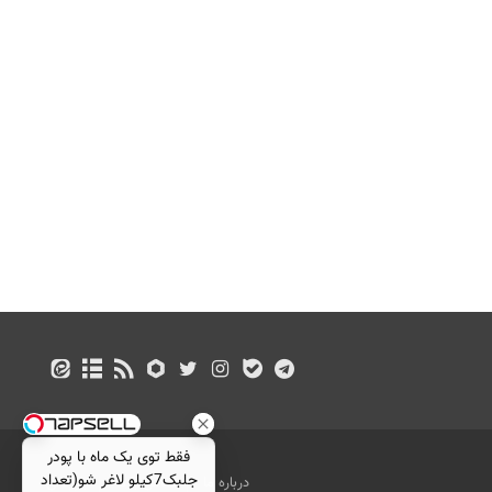
فقط توی یک ماه با پودر
جلبک7کیلو لاغر شو(تعداد
درباره ما
تماس با ما
بازرگانی