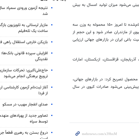
نی می‌شود میزان تولید امسال به بیش
شد
مؤمنی با اشاره به میزان صادرات انجام‌شده، اظهار داشت: میزان صادرات انجام‌شده تا امروز ۱۵۰ محموله به وزن سه
مازیار لرستانی به تلویزیون با
ساخت یک تله‌فیلم
ش‌بینی می‌شود در ادامه فصل، حدود ۳۰ هزار تن کیوی از مازندران صادر شود و این حجم از
باغی ایران در بازارهای جهانی ارزیابی
بازیکن خارجی استقلال راهی فو
افزایش سپرده قانونی بانک‌ها؛ ت
نقدینگی
ربایجان، قزاقستان، ازبکستان، امارات
حاج‌علی‌اکبری: تحرکات سازمان‌یا
ترویج برهنگی انجام می‌شود
ن محصول تصریح کرد: در بازارهای جهانی،
 پیش‌بینی می‌شود صادرات کیوی در سال
آغاز ثبت‌نام‌ آزمون کارشناسی 
از فردا
صدای انفجار مهیب در مسکو
تصاویر جدید از پهپادهای منهدم
توسط سپاه
دروغ بستن به رهبری قطعاً جرم
است