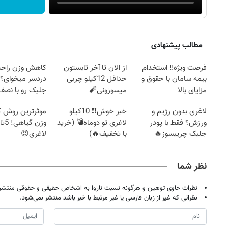
مطالب پیشنهادی
فرصت ویژه‼️ استخدام
از الان تا آخر تابستون
کاهش وزن راحت
بیمه سامان با حقوق و
حداقل 12کیلو چربی
دردسر میخوای؟ 
مزایای بالا
میسوزونی🧨
جلبک رو با نص
بخر!
لاغری بدون رژیم و
خبر خوش❗❗ 10کیلو
موثرترین روش
ورزش؟ فقط با پودر
لاغری تو دوماه💣 (خرید
جلبک چریبسوز🔥
با تخفیف🔥)
لاغری😍
نظر شما
نظرات حاوی توهین و هرگونه نسبت ناروا به اشخاص حقیقی و حقوقی منتشر 
نظراتی که غیر از زبان فارسی یا غیر مرتبط با خبر باشد منتشر نمی‌شود.