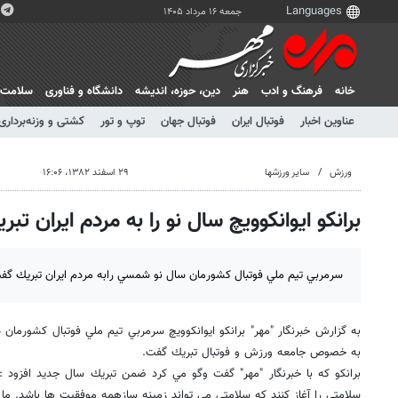
جمعه ۱۶ مرداد ۱۴۰۵
خانه
فرهنگ و ادب
هنر
دين، حوزه، انديشه
دانشگاه و فناوری
سلامت
عناوین اخبار
فوتبال ایران
فوتبال جهان
توپ و تور
کشتی و وزنه‌برداری
ورزش
سایر ورزشها
۲۹ اسفند ۱۳۸۲، ۱۶:۰۶
برانكو ايوانكوويچ سال نو را به مردم ايران تب
سرمربي تيم ملي فوتبال كشورمان سال نو شمسي رابه مردم ايران تبريك گف
به گزارش خبرنگار "مهر" برانكو ايوانكوويچ سرمربي تيم ملي فوتبال كشورمان 
به خصوص جامعه ورزش و فوتبال تبريك گفت.
برانكو كه با خبرنگار "مهر" گفت وگو مي كرد ضمن تبريك سال جديد افزود 
سلامتي را آغاز كنند كه سلامتي مي تواند زمينه سازهمه موفقيت ها باشد. ما