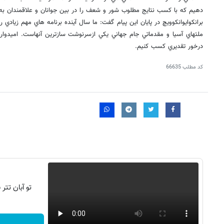
دهيم كه با كسب نتايج مطلوب شور و شعف را در بين جوانان و علاقمندان به 
برانكوايوانكوويچ در پايان اين پيام گفت: ما سال آينده برنامه هاي مهم زيادي
ملتهاي آسيا و مقدماتي جام جهاني يكي ازسرنوشت سازترين آنهاست. اميدوا
درخور تقديري كسب كنيم.
کد مطلب
66635
تو آبان تت