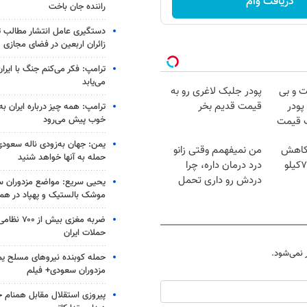
دریافت وام
راننده جان باخت
دستگیری عامل انتشار مطالب تو
زائران اربعین در فضای مجازی
ترامپ: فکر می‌کنم جنگ با ایران
می‌یابد
 و بی
پودر جلبک لاغری رو به
پودر
قیمت قدیم بخر
ترامپ: همه چیز درباره ایران به
خوب پیش می‌رود
ف قیمت
یمن: جهان به‌زودی ناله سعودی‌
 کاهش
من نمیفهمم وقتی زانو
حمله به آنها خواهد شنید
وزن گیاهی! 5تا۷کیلو
درد درمان داره، چرا
دردش رو داری تحمل
یحیی سریع: مواضع مزدوران سع
میکنی؟❗
موشک بالستیک و پهپاد در ه
ضربه مغزی بیش
حملات ایران
نمی‌شود.
حمله کوبنده نیروهای مسلح ی
مزدوران سعودی+ فیلم
پیروزی استقلال مقابل همنام خ