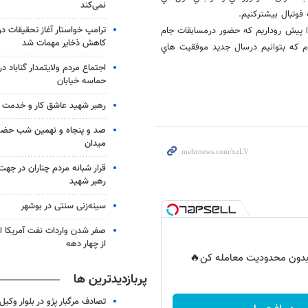
نمی‌کند
فوتبال بيشتركنيم.
ترامپ خواستار آغاز تحقیقات درب
 را پيش روداريم كه حضور درمسابقات جام
کاهش ذخایر مهمات شد
رم كه بتوانيم درسال جديد موفقيت هاي
حماسه خیابان
رهبر شهید عاشق کار و خدمت ب
صد و پنجاه و نهمین شب حضور 
میدان
قرار شبانه مردم چناران در جه
رهبر شهید
سینه‌زنی سنتی در بوشهر
صفر شدن واردات نفت آمریکا ا
از چهار دهه
ر بدون محدودیت معامله کن🔥
پربازدیدترین ها
تصادف مرگبار پژو در بلوار وکیل‌