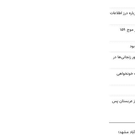
اره درز اطلاعات
اجتماع مردم ولایتمدار گناباد در موج ۱۵۹
ود
زنجانی‌ها در
ت خونخواهی
ز عربستان پس
آباد مشهد؛