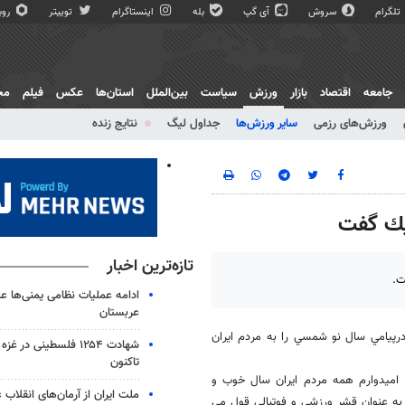
تلگرام
سروش
آی گپ
بله
اینستاگرام
توییتر
روبی
جامعه
اقتصاد
بازار
ورزش
سیاست
بین‌الملل
استان‌ها
عکس
فیلم
مج
ورزش‌های رزمی
سایر ورزش‌ها
جداول لیگ
نتایج زنده
ريك گفت
تازه‌ترین اخبار
ت.
ادامه عملیات نظامی یمنی‌ها عل
عربستان
درپيامي سال نو شمسي را به مردم ايران
شهادت ۱۲۵۴ فلسطینی در 
تاکنون
: اميدوارم همه مردم ايران سال خوب و
ملت ایران از آرمان‌های انقلاب
 به عنوان قشر ورزشي و فوتبالي قول مي