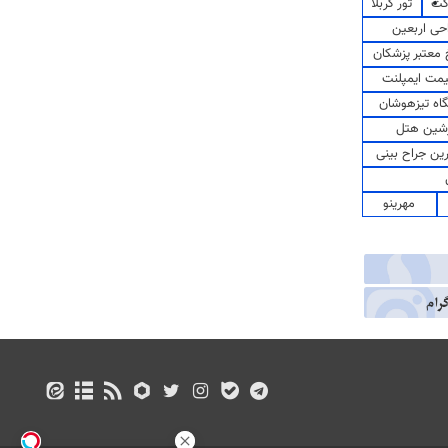
کت
تور کربلا
حی اربعین
معتبر پزشکان
مت ایمپلنت
اه تیزهوشان
شین هتل
رین جراح بینی
مهرینو