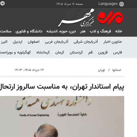
جمعه ۱۶ مرداد ۱۴۰۵
خانه
فرهنگ و ادب
هنر
دين، حوزه، انديشه
دانشگاه و فناوری
سلامت
عناوین اخبار
آذربایجان شرقی
آذربایجان غربی
اصفهان
اردبیل
البرز
فارس
قزوین
قم
کردستان
کرمان
کرمانشاه
کهگیلویه و بویراحمد
استانها
تهران
۱۳ خرداد ۱۴۰۵، ۱۹:۱۳
پیام استاندار تهران، به مناسبت سالروز ارتحال امام 