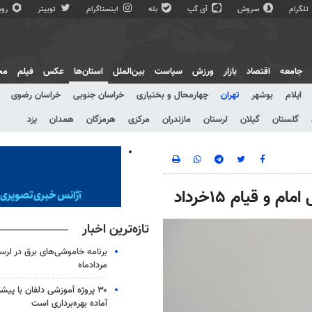
تلگرام
سروش
آی گپ
بله
اینستاگرام
توییتر
روبی
جامعه
اقتصاد
بازار
ورزش
سیاست
بین‌الملل
استان‌ها
عکس
فیلم
مج
ایلام
بوشهر
تهران
چهارمحال و بختیاری
خراسان جنوبی
خراسان رضوی
گلستان
گیلان
لرستان
مازندران
مرکزی
هرمزگان
همدان
یزد
و قیام ۱۵خرداد
تازه‌ترین اخبار
مردادماه
آماده بهره‌برداری است