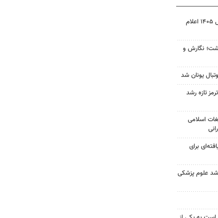
نتیجه آزمون ورودی سمپاد سال ۱۴۰۵ اعلام
زگشت؛ نگارش و
تبال یونان شد
رمز تازه رشد
غات اسلامی
انی
فته‌ای برای
ارشد علوم پزشکی
 است به یکی از