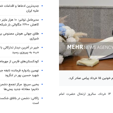
جدیدترین ادعاها و اقدامات خ
علیه ایران
مدیرعامل توانیر: ۱۰ 
کاهش ۲۳۰۰ مگاواتی بار شبکه
طلای جهانی هوش مصنوعی بر گ
شیرازی
«ب» به پیروزی رسید
کودکستان‌های فارس از مهرما
نهمین یادواره فرمانده نابغه ج
شهید حسین پور در لنگرود
ی صادر کرد.
یحیی سریع: مرکز تجمع دشمن 
دادیم؛ معادله جدید یمنی‌ها
به گزارش خبرنگار مهر، محمدصادق معتمدیان، استاندار تهران به مناسبت ۱۴ خرداد، سالروز ارتحال حضرت امام
زاکانی: دشمن در باتلاق شکست
است