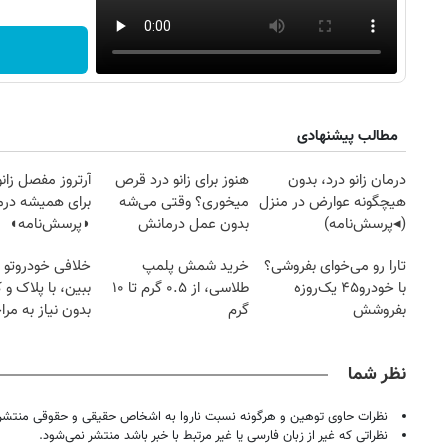
مطالب پیشنهادی
درمان زانو درد، بدون
هنوز برای زانو درد قرص
آرتروز مفصل زانو
هیچگونه عوارض در منزل
میخوری؟ وقتی می‌شه
برای همیشه درم
(◂پرسش‌نامه)
بدون عمل درمانش
◗پرسش‌نامه◖
کرد؟؟؟؟
تارا رو می‌خوای بفروشی؟
خرید شمش پلمپ
خلافی خودروتو ا
با خودرو۴۵ یک‌روزه
طلاسی، از ۰.۵ گرم تا ۱۰
ببین، با پلاک و 
بفروشش
گرم
بدون نیاز به مرا
حضوری
نظر شما
نظرات حاوی توهین و هرگونه نسبت ناروا به اشخاص حقیقی و حقوقی منتشر 
نظراتی که غیر از زبان فارسی یا غیر مرتبط با خبر باشد منتشر نمی‌شود.