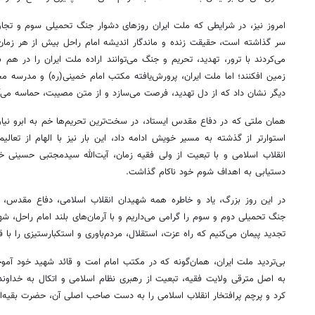
امروز نیز، در شرایطی که ملت ایران روزهای دشوار جنگ تحمیلی سوم و تجاو
سر گذاشته است، حقیقت زنده و ماندگار اندیشه امام راحل بیش از هر زما
می‌کردند با ترور، تهدید، تحریم و جنگ می‌توانند اراده ملت ایران را در هم
زمین افکنند؛ اما ملت ایران، پرورش‌یافته مکتب امام خمینی(ره) و مدرسه مجا
دیگر نشان داد که از دل تهدید، فرصت می‌سازد و از متن مصیبت، حماسه می‌آف
همان ملتی که در دفاع مقدس ایستاد، در سخت‌ترین تحریم‌ها خم به ابرو نیاو
استوارتر از گذشته به مسیر خویش ادامه داد، این بار نیز با الهام از تعالی
انقلاب اسلامی و با تبعیت از ولی فقیه زمان، آیت‌الله سیدمجتبی حسینی خا
دستیابی به اهداف شوم خود ناکام گذاشت.
در این روز بزرگ، یاد و خاطره همه شهیدان انقلاب اسلامی، دفاع مقدس
جنگ تحمیلی دوم و سوم را گرامی می‌داریم و با آرمان‌های بلند امام راحل، شه
تجدید پیمان می‌کنیم که راه عزت، استقلال، مردم‌باوری و استکبارستیزی را با
۱۴
روزنامه‌های صبح پنج‌شنبه ۱۵ مرداد ۱۴۰۵
روزنام
بی‌تردید ملت ایران، همان‌گونه که در مکتب امام امت و قائد شهید خود آمو
به اصل مترقی ولایت فقیه، تبعیت از رهبری نظام اسلامی و اتکال به خداوند 
کرد و پرچم پرافتخار انقلاب اسلامی را به دست صاحب اصلی آن، حضرت بقیه‌ال