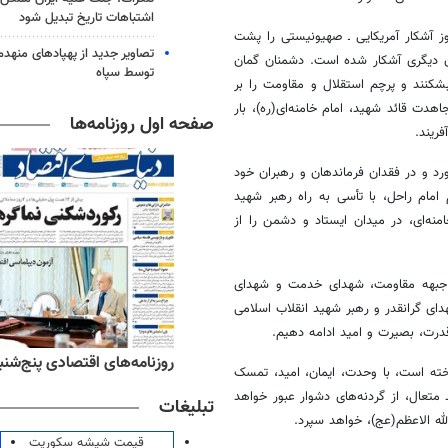
اشتباهات تاریخ تبدیل شود
ز آشکار آمریکایی ـ صهیونیستی را پشت
تصاویر جدید از پهپادهای منهدم
ن دیگری آشکار شده است. دشمنان گمان
توسط سپاه
 بشکنند و پرچم استقلال و مقاومت را بر
هدت قائد شهید، امام خامنه‌ای(ره)، بار
صفحه اول روزنامه‌ها
ریند.
رد و در فقدان فرماندهان و رهبران خود
م امام راحل، با تأسی به راه رهبر شهید
منه‌ای، در میدان ایستاد و دشمن را از
، جبهه مقاومت، شهدای خدمت و شهدای
دای گرانقدر و رهبر شهید انقلاب اسلامی
 قدرت، بصیرت و امید ادامه دهیم.
ه‌های ورزشی پنج‌شنبه ۱۵ مرداد ۱۴۰۵
روزنامه‌های اقتصادی پنج‌شنبه ۱۵ مرداد ۰۵
خته است، با وحدت، ایمان، امید، تمسک
متعال، از گردنه‌های دشوار عبور خواهد
تبلیغات
له الاعظم(عج)، خواهد سپرد.
قیمت شیشه سکوریت