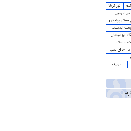
کت
تور کربلا
حی اربعین
معتبر پزشکان
مت ایمپلنت
اه تیزهوشان
شین هتل
رین جراح بینی
مهرینو