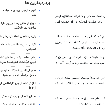
پربازدیدترین ها
شد
 است که نام او با عزت، استقلال، ایمان
ر برابر عظمت اندیشه و راه حضرت امام
مازیار لرستانی به تلویزیون با
ساخت یک تله‌فیلم
بازیکن خارجی استقلال راهی فو
اریم که فقدان رهبر مجاهد، حکیم و قائد
 بر جان ملت ایران نشانده است؛ رهبری
افزایش سپرده قانونی بانک‌ها؛ ت
 را برافراشته نگاه داشت.
نقدینگی
می را متوقف سازد، شهادت آن رهبر بزرگ
پیام تسلیت رئیس سازمان تبلی
درپی درگذشت اندیشمند مازندر
ی‌روند، اما مکتب، راه و آرمان آنان در
حاج‌علی‌اکبری: تحرکات سازمان‌یا
ترویج برهنگی انجام می‌شود
قیامی که مبدأ نهضت اسلامی ملت ایران و
آغاز ثبت‌نام‌ آزمون کارشناسی 
ستبداد بود و زمینه‌ساز انقلابی شد که
از فردا
صدای انفجار مهیب در مسکو
 امام خمینی(ره)، معمار بنایی بود که
مت انسانی استوار شد.
تلگراف: جنگ علیه ایران ممکن