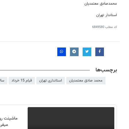
محمدصادق معتمدیان
استاندار تهران
کد مطلب
6849580
برچسب‌ها
محمد صادق معتمدیان
استانداری تهران
قیام 15 خرداد
سال
ماشینت رو 
میفرو