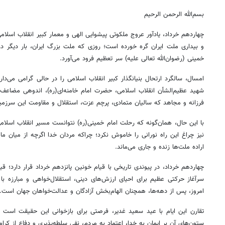
بسم‌الله الرحمن الرحیم
چهاردهم خرداد، یادآور عروج ملکوتی پیشوایی الهی و معمار کبیر انقلاب اسلامی
و بیداری ملت ایران گره خورده است؛ روزی که ملت بزرگ ایران، بار دیگر د
خمینی (رضوان‌الله تعالی علیه) سر تعظیم فرود می‌آورد.
امسال، سالگرد ارتحال بنیانگذار کبیر انقلاب اسلامی را در حالی گرامی می‌د
شهید عظیم‌الشأن انقلاب اسلامی، حضرت امام خامنه‌ای(ره)، اندوهی مضاعف
فرزانه و مجاهد که سالیان متمادی، پرچم عزت، استقلال و مقاومت این سرزمین
با این حال، همان‌گونه که رحلت امام خمینی(ره) نتوانست مسیر انقلاب اسلا
نیز چراغ این راه نورانی را خاموش نکرد؛ چراکه مردان خدا اگرچه از میان ما م
اراده ملت‌ها زنده و جاری می‌ماند.
چهاردهم خرداد، در پیوندی تاریخی با قیام خونین پانزدهم خرداد قرار دارد؛ 
سرآغاز حرکتی عظیم برای احیای ارزش‌های دینی، استقلال‌خواهی و مبارزه با ا
امروز، پس از دهه‌ها، همچنان الهام‌بخش آزادگان و عدالت‌خواهان جهان است.
تقارن این ایام با عید سعید غدیر، فرصتی برای بازخوانی این حقیقت است که
ستون‌های آن بر ایمان به خدا، اعتماد به مردم، نفی سلطه‌پذیری و دفاع از کرا