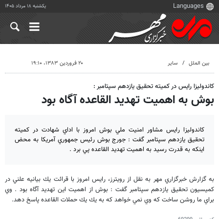
یکشنبه ۱۸ مرداد ۱۴۰۵
بین الملل
سایر
۲۰ فروردین ۱۳۸۳، ۱۹:۱۰
كاندوليزا رايس در كميته تحقيق يازدهم سپتامبر :
بوش به اهميت تهديد القاعده آگاه بود
كاندوليزا رايس مشاور امنيت ملي بوش امروز با اداي شهادت در كميته
تحقيق يازدهم سپتامبر گفت : جورج بوش رئيس جمهوري آمريكا به محض
اينكه به قدرت رسيد به اهميت تهديد القاعده پي برد .
به گزارش خبرگزاري مهر به نقل از رويترز، رايس امروز با قرائت يك بيانيه علني در
كميسيون تحقيق يازدهم سپتامبر گفت : بوش از اهميت اين تهديد آگاه بود . وي
براي ما روشن ساخت كه وي نمي خواهد كه به يك يك حملات القاعده پاسخ دهد.