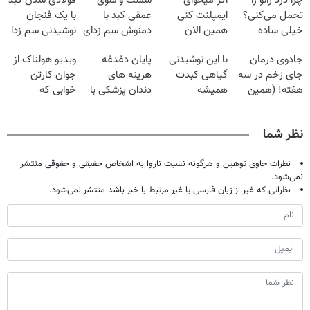
چرا درد زانو را
اگر میخوای
شست و شوی
فولادی شدن کبد
تحمل می‌کنی؟
ایمپلنت کنی
عمقی کبد با
با یک فنجان
خیلی ساده
همین الان
دمنوش سم زدای
نوشیدنی سم زدا
درمنزل درمانش
وقتشه | فقط با
گیاهی
جادوی درمان
با این نوشیدنی
پایان دغدغه
ویدیو هولناک از
کن
۲۵ میلیون
جای زخم در سه
گیاهی کبدت
هزینه های
جوان کارتن
تومان!!!
هفته! (همین
همیشه
دندان پزشکی با
خوابی که
حالا رایگان
پرقدرته55%تخفیف
پک سفید کننده
میلیاردر شد.
صحبت کنید)
خانگی
آموزش رایگان
نظر شما
نظرات حاوی توهین و هرگونه نسبت ناروا به اشخاص حقیقی و حقوقی منتشر
نمی‌شود.
نظراتی که غیر از زبان فارسی یا غیر مرتبط با خبر باشد منتشر نمی‌شود.