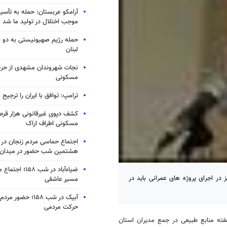
آرامکو عربستان: حمله به تأس
موجب اختلال در تولید ما شد
حمله رژیم صهیونیستی به دو 
لبنان
نجات شهروندان مشهدی از حری
مسکونی
ترامپ: توافق با ایران را ترجیح
کشف دپوی غیرقانونی هزار قرص
مسکونی اطراف اراک
اجتماع حماسی مردم زنجان در 
هشتمین شب حضور در میدان
ضیاء‌آباد در شب ۵۸
در اجرای پروژه های عمرانی باید در
مسیر عاشقی
آبیک در شب ۱۵۸؛ حضو
حرکت مردمی
فته منابع طبیعی در جمع مدیران استان