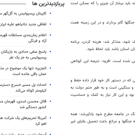
پربازدیدترین ها
د باید بیشاز آن چیزی را که ممکن است
کاپیتان پرسپولیس به گل‌گهر 
گلها گام بردارند و در این زمینه همت
لفاظی جدید نتانیاهو علیه ایران
اعلام زمان‌بندی مسابقات قهر
آزاد و فرنگی
ف شود، متذکر شد: هزینه کردن، برنامه
ن استان باشد باید لحاظ شود.
پاسخ منفی حدادی به بازیکنان 
پرسپولیس به جز یک نفر
اهی شده است، افزود: نتیجه این کوتاهی
الجزیره: تنها یک موضوع در مذا
عمان باقی مانده است
یی که در دستور کار خود قرار داده حفظ و
م و سنگینی است و به طور حتم دولت به
کیلومتر کوتاه می‌کند
بود و این کار نیاز به کمک و حساسیت
قاتل محسن اسدی، قهرمان م
کشور دستگیر شد
هنگ در جامعه مطرح شود یادآورشد: همه
آمریکا تحریم‌های یک شرکت هوا
نگلها و مراتع باعث تحمیل بلایای غیر
لغو کرد
آسوشیتدپرس مدعی شد: پیش‌