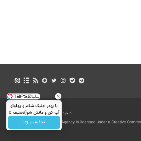
با پودر جلبک شکم و پهلوتو
آب کن و مانکن شو(تخفیف تا
درباره ما
تماس با ما
بازرگانی
امشب)
تخفیف ویژه!
All Content by Mehr News Agency is licensed under a Creative Commons
License.