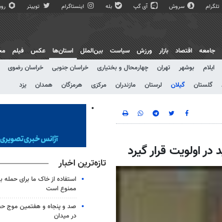
تلگرام
سروش
آی گپ
بله
اینستاگرام
توییتر
روبی
جامعه
اقتصاد
بازار
ورزش
سیاست
بین‌الملل
استان‌ها
عکس
فیلم
مج
ایلام
بوشهر
تهران
چهارمحال و بختیاری
خراسان جنوبی
خراسان رضوی
گلستان
گیلان
لرستان
مازندران
مرکزی
هرمزگان
همدان
یزد
در اولویت قرار گیرد
تازه‌ترین اخبار
استفاده از خاک ما برای حمله 
ممنوع است
صد و پنجاه و هفتمین موج حضو
در میدان