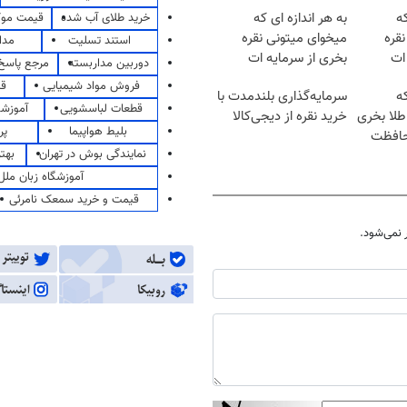
که
به هر اندازه ای که
خرید طلای آب شده
قیمت مو
قره
میخوای میتونی نقره
استند تسلیت
مدا
ات
بخری از سرمایه ات
دوربین مداربسته
مرجع پاسخ 
محافظت کنی
فروش مواد شیمیایی
قی
که
سرمایه‌گذاری بلندمدت با
قطعات لباسشویی
آموزشگ
طلا بخری
خرید نقره از دیجی‌کالا
بلیط هواپیما
پر
حافظت
نمایندگی بوش در تهران
بهت
آموزشگاه زبان ملل
قیمت و خرید سمعک نامرئی
نمی‌شود.