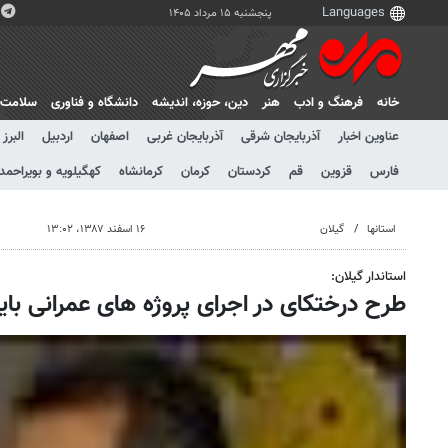
پنجشنبه ۱۵ مرداد ۱۴۰۵
خانه
فرهنگ و ادب
هنر
دين، حوزه، انديشه
دانشگاه و فناوری
سلامت
عناوین اخبار
آذربایجان شرقی
آذربایجان غربی
اصفهان
اردبیل
البرز
فارس
قزوین
قم
کردستان
کرمان
کرمانشاه
کهگیلویه و بویراحمد
استانها
گیلان
۱۶ اسفند ۱۳۸۷، ۱۳:۰۲
استاندار گیلان:
طرح درختکای در اجرای پروژه های عمرانی باید 