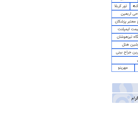
کت
تور کربلا
حی اربعین
معتبر پزشکان
مت ایمپلنت
اه تیزهوشان
شین هتل
رین جراح بینی
مهرینو