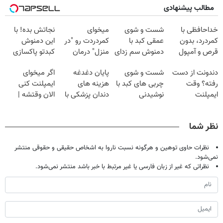
مطالب پیشنهادی
خداحافظی با
شست و شوی
میخوای
نجاتش بده! با
کمردرد، بدون
عمقی کبد با
کمردردت رو "در
این دمنوش
قرص و آمپول
دمنوش سم زدای
منزل" درمان
کبدتو پاکسازی
گیاهی
کنی؟ (◂فیلم +
کن+ضمانت
دندونت از دست
شست و شوی
پایان دغدغه
اگر میخوای
◂پرسش‌نامه)
مرجوعی
رفته؟ وقت
چربی های کبد با
هزینه های
ایمپلنت کنی
ایمپلنت
نوشیدنی
دندان پزشکی با
الان وقتشه |
دیجیتاله
گیاهی(55%تخفیف)
پک سفید کننده
فقط با ۲۵
خانگی
میلیون تومان!!!
نظر شما
نظرات حاوی توهین و هرگونه نسبت ناروا به اشخاص حقیقی و حقوقی منتشر
نمی‌شود.
نظراتی که غیر از زبان فارسی یا غیر مرتبط با خبر باشد منتشر نمی‌شود.