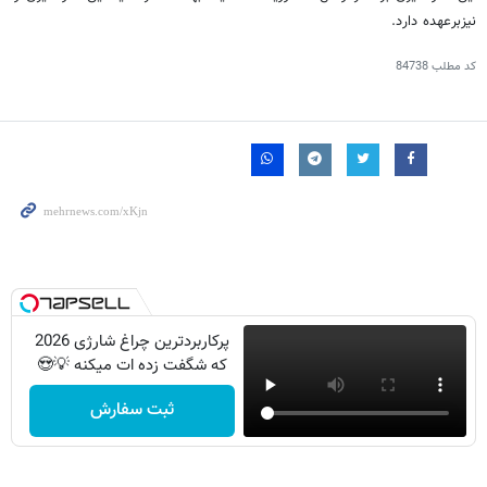
نيزبرعهده دارد.
کد مطلب
84738
پرکاربردترین چراغ شارژی 2026
که شگفت زده ات میکنه 💡😍
ثبت سفارش