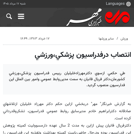
شنبه ۱۷ مرداد ۱۴۰۵
ورزش
سایر ورزشها
۱۷ خرداد ۱۳۸۳، ۱۶:۴۹
انتصاب درفدراسيون پزشكي،ورزشي
طي حكمي ازسوي دكترمهرزادخليليان رييس فدراسيون پزشكي،ورزشي
كشورمان،دكتر فريال فانيان به سمت مديرروابط عمومي وامور بين الملل اين
فدارسيون منصوب گرديد.
به گزارش خبرنگار" مهر" دربخشي ازاين حكم دكتر مهرزاد خليليان ازتلاشهاي
صادقانه دكترابراهيم خادم مديرسابق روابط عمومي فدراسيون، تشكروقدرداني
كرده است.
دكترفريال فانيان پيش ازاين به مدت 2 سال عهده دارمسووليت كميته پژوهش
اين فدراسيون بوده ودرحال حاضررياست كميته بهداشت وتغذيه اين فدراسيون را