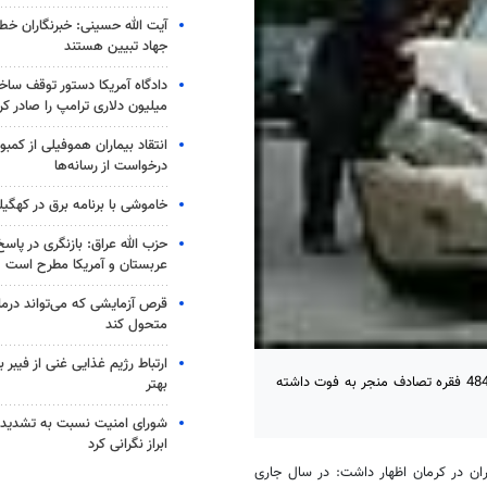
آیت الله حسینی: خبرنگاران خط
جهاد تبیین هستند
میلیون دلاری ترامپ را صادر کر
انتقاد بیماران هموفیلی از کمبود
درخواست از رسانه‌ها
خاموشی با برنامه برق در کهگیل
حزب الله عراق: بازنگری در پاسخ
عربستان و آمریکا مطرح است
متحول کند
ارتباط رژیم غذایی غنی از فیبر 
کرمان - خبرگزاری مهر: سرهنگ حسین غفوریان گفت: کرمان در سال جاری 484 فقره تصادف منجر به فوت داشته
بهتر
شورای امنیت نسبت به تشدید 
ابراز نگرانی کرد
ان در کرمان اظهار داشت: در سال جاری