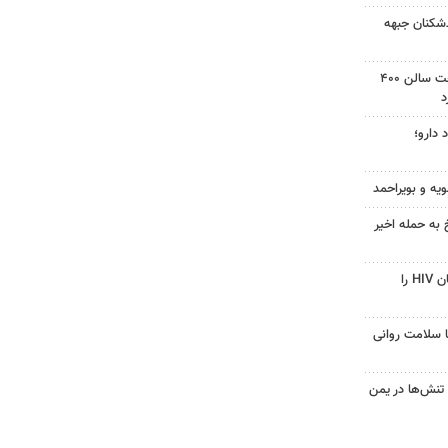
‌شکنان جبهه
دادگاه آمریکا دستور توقف ساخت سالن ۴۰۰
د
 دارو؛
ویه و بویراحمد
 به حمله اخیر
قرص آزمایشی که می‌تواند درمان HIV را
با سلامت روانی
تنش‌ها در یمن