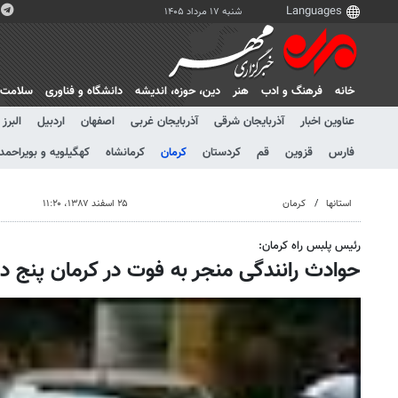
شنبه ۱۷ مرداد ۱۴۰۵
خانه
فرهنگ و ادب
هنر
دين، حوزه، انديشه
دانشگاه و فناوری
سلامت
عناوین اخبار
آذربایجان شرقی
آذربایجان غربی
اصفهان
اردبیل
البرز
فارس
قزوین
قم
کردستان
کرمان
کرمانشاه
کهگیلویه و بویراحمد
استانها
کرمان
۲۵ اسفند ۱۳۸۷، ۱۱:۲۰
رئیس پلبس راه کرمان:
حوادث رانندگی منجر به فوت در کرمان پنج 