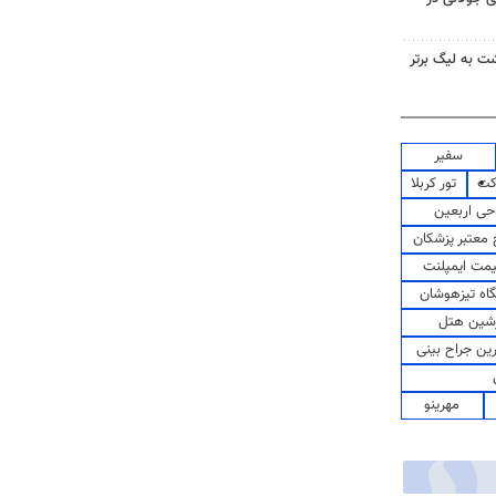
گشت به لیگ برتر
سفیر
کت
تور کربلا
حی اربعین
معتبر پزشکان
مت ایمپلنت
اه تیزهوشان
شین هتل
رین جراح بینی
مهرینو