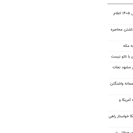
نتیجه آزمون ورودی سمپاد سال ۱۴۰۵ اعلام
داشتن محاصره
ه مکه
 با ناتو نیست
در مشهد نجات
صمانه واشنگتن
آمریکا و
 خواستار راهی
 جولانی در