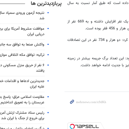
پربازدیدترین ها
484 مورد تصادف فوتی روی داده است که طبق آمار نسبت به سال
شد
وی تصریح کرد: با این وجود، تعداد تلفات تصادفات نسبت به سال گذشته، یک نفر افزایش داشته و به 669 نفر از
 بوده است.
موافقت مشروط آمریکا برای بر
دریایی ایران
وی با اشاره به افزایش 18 درصدی این تصادفات نسبت به سال گذشته عنوان کرد: دو هزار و 734 نفر در این تصادفات
واکنش صنعا به توافق سه جانب
ترکیه: توافق مکه ائتلافی موازی
 استان کرمان افزود: این تعداد برگ جریمه بیشتر در زمینه
۶ نفر از حریق منزل مسکونی 
نیز با جدیت ادامه خواهد داشت.
یافتند
جدیدترین ادعاها و اقدامات خ
علیه ایران
مقاومت اسلامی عراق: پاسخ به 
عربستان را به تعویق انداختیم
رئیس ستاد مشترک ارتش آمریکا
برای خروج از جنگ با ایران شد
درگیری اعضای داعش و نیروهای