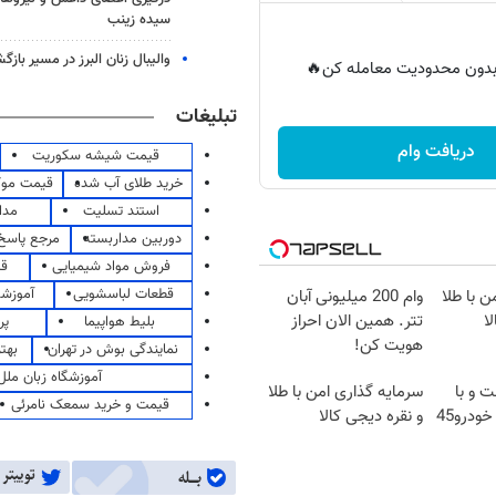
سیده زینب
والیبال زنان البرز در مسیر باز
ر بدون محدودیت معامله کن🔥
تبلیغات
دریافت وام
قیمت شیشه سکوریت
خرید طلای آب شده
قیمت مو
استند تسلیت
مدا
دوربین مداربسته
مرجع پاسخ 
فروش مواد شیمیایی
قی
قطعات لباسشویی
آموزشگ
ن با طلا
وام 200 میلیونی آبان
ا
تتر. همین الان احراز
بلیط هواپیما
پر
هویت کن!
نمایندگی بوش در تهران
بهت
آموزشگاه زبان ملل
ت و با
سرمایه گذاری امن با طلا
قیمت و خرید سمعک نامرئی
ودرو45
و نقره دیجی کالا