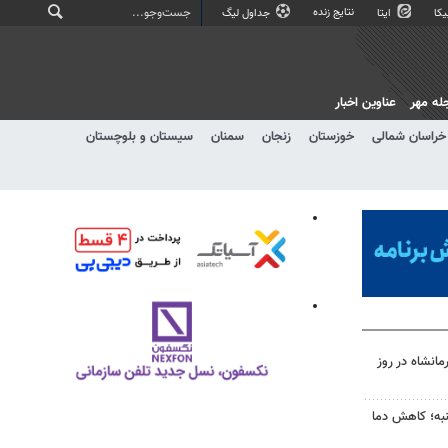
نتایج زنده
کا
ایتا
جداول لیگ
له مهر
عناوین اخبار
خراسان شمالی
خوزستان
زنجان
سمنان
سیستان و بلوچستان
انشاه در روز
به؛ کاهش دما