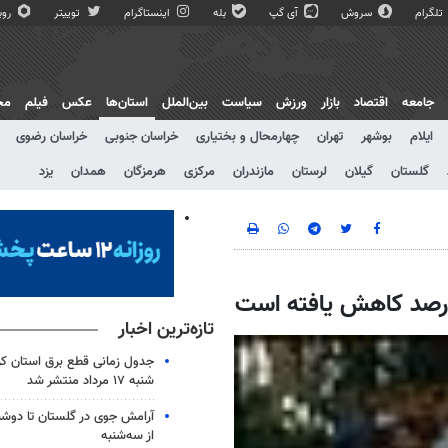
تلگرام
سروش
آی گپ
بله
اینستاگرام
توییتر
روبی
جامعه
اقتصاد
بازار
ورزش
سیاست
بین‌الملل
استان‌ها
عکس
فیلم
مج
ایلام
بوشهر
تهران
چهارمحال و بختیاری
خراسان جنوبی
خراسان رضوی
گلستان
گیلان
لرستان
مازندران
مرکزی
هرمزگان
همدان
یزد
درصد کاهش یافته است
تازه‌ترین اخبار
جدول زمانی قطع برق استان کرم
شنبه ۱۷ مرداد منتشر شد
آرامش جوی در گلستان تا دوشن
از سه‌شنبه