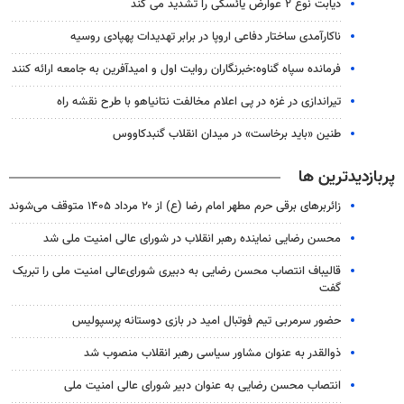
دیابت نوع ۲ عوارض یائسگی را تشدید می کند
ناکارآمدی ساختار دفاعی اروپا در برابر تهدیدات پهپادی روسیه
فرمانده سپاه گناوه:خبرنگاران روایت اول و امیدآفرین به جامعه ارائه کنند
تیراندازی در غزه در پی اعلام مخالفت نتانیاهو با طرح نقشه راه
طنین «باید برخاست» در میدان انقلاب گنبدکاووس
پربازدیدترین ها
زائربرهای برقی حرم مطهر امام رضا (ع) از ۲۰ مرداد ۱۴۰۵ متوقف می‌شوند
محسن رضایی نماینده رهبر انقلاب در شورای عالی امنیت ملی شد
قالیباف انتصاب محسن رضایی به دبیری شورای‌عالی امنیت ملی را تبریک
گفت
حضور سرمربی تیم فوتبال امید در بازی دوستانه پرسپولیس
ذوالقدر به عنوان مشاور سیاسی رهبر انقلاب منصوب شد
انتصاب محسن رضایی به عنوان دبیر شورای عالی امنیت ملی