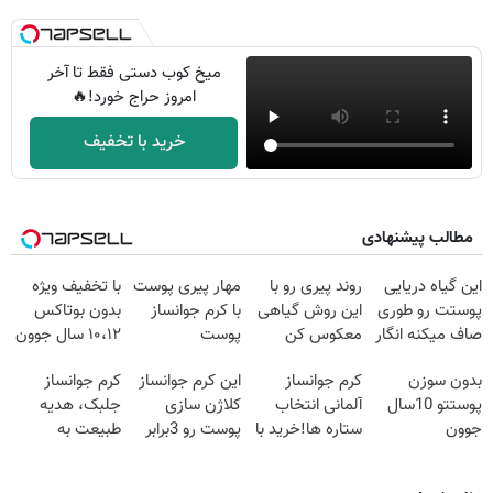
میخ کوب دستی فقط تا آخر
امروز حراج خورد!🔥
خرید با تخفیف
مطالب پیشنهادی
این گیاه دریایی
روند پیری رو با
مهار پیری پوست
با تخفیف ویژه
پوستت رو طوری
این روش گیاهی
با کرم جوانساز
بدون بوتاکس
صاف میکنه انگار
معکوس کن
پوست
۱۰،۱۲ سال جوون
20سال جوون
آلمانی(تخفیف
شو
بدون سوزن
کرم جوانساز
این کرم جوانساز
کرم جوانساز
شدی🔥
ویژه تا امشب)
پوستتو 10سال
آلمانی انتخاب
کلاژن سازی
جلبک، هدیه
جوون
ستاره ها!خرید با
پوست رو 3برابر
طبیعت به
کن50%تخفیف
تخفیف
میکنه50%تخفیف
شما(خرید با
پاییزی
🔥
تخفیف ویژه)