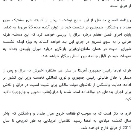
از عراق است.
روزنامه الصباح به نقل از این منابع نوشت : برخی از کمیته های مشترک میان
بغداد و واشنگتن همچنین در نشست خود در ژوئن آینده ماده 25 مربوط به تدابیر
پایان اجرای فصل هفتم درباره عراق را بررسی خواهد کرد که این مسئله طرف
عراقی را به سوی تسریع در اجرای این بند خواهد کشاند به ویژه اینکه نشست
شورای امنیت در همان ماه(ژوئن)برای بازنگری درباره میزان پایبندی بغداد به
تعهدات خود در قبال جامعه بین المللی برگزار خواهد شد.
باراک اوباما رئیس جمهوری آمریکا در سفر غیر منتظره اخیرش به عراق و پس از
دیدار با جلال طالبانی رئیس جمهوری و نوری المالکی نخست وزیر این کشور بر
ادامه حمایت واشنگتن از تلاشهای دولت مالکی برای تثبیت امنیت در عراق و تلاش
برای اجرای بندهای دو توافقنامه امضا شده با عراق(عقب نشینی و چارچوب) تاکید
کرد.
لازم به ذکر است که به موجب توافقنامه خروج میان بغداد و واشنگتن که اواخر
سال گذشته میلادی به امضا رسید؛ نظامیان آمریکایی به طور تدریجی تا سال
2011 از عراق خارج خواهند شد.