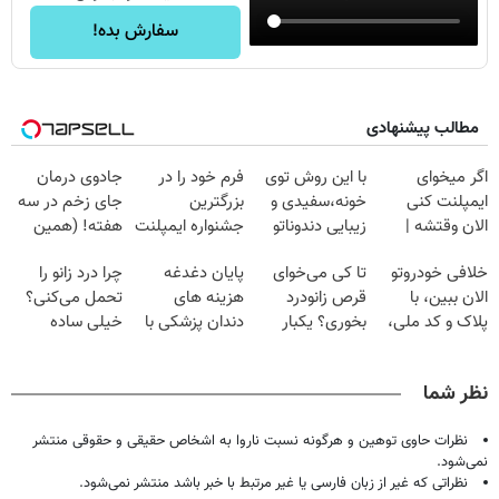
سفارش بده!
مطالب پیشنهادی
اگر میخوای
با این روش توی
فرم خود را در
جادوی درمان
ایمپلنت کنی
خونه،سفیدی و
بزرگترین
جای زخم در سه
الان وقتشه |
زیبایی دندوناتو
جشنواره ایمپلنت
هفته! (همین
فقط با ۲۵
برگردون
تهران پر کنید ! |
حالا رایگان
خلافی خودروتو
تا کی می‌خوای
پایان دغدغه
چرا درد زانو را
میلیون تومان!!!
(40%off)
فقط ۲۵ میلیون
صحبت کنید)
الان ببین، با
قرص زانودرد
هزینه های
تحمل می‌کنی؟
پلاک و کد ملی،
بخوری؟ یکبار
دندان پزشکی با
خیلی ساده
بدون نیاز به
اصولی درمانش
پک سفید کننده
درمنزل درمانش
مراجعه حضوری
کن
خانگی
کن
نظر شما
نظرات حاوی توهین و هرگونه نسبت ناروا به اشخاص حقیقی و حقوقی منتشر
نمی‌شود.
نظراتی که غیر از زبان فارسی یا غیر مرتبط با خبر باشد منتشر نمی‌شود.